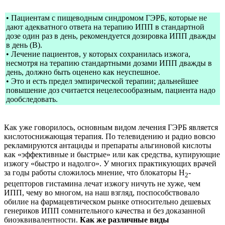
• Пациентам с пищеводным синдромом ГЭРБ, которые не
дают адекватного ответа на терапию ИПП в стандартной
дозе один раз в день, рекомендуется дозировка ИПП дважды
в день (В).
• Лечение пациентов, у которых сохранилась изжога,
несмотря на терапию стандартными дозами ИПП дважды в
день, должно быть оценено как неуспешное.
• Это и есть предел эмпирической терапии; дальнейшее
повышение доз считается нецелесообразным, пациента надо
дообследовать.
Как уже говорилось, основным видом лечения ГЭРБ является
кислотоснижающая терапия. По телевидению и радио вовсю
рекламируются антациды и препараты альгиновой кислоты
как «эффективные и быстрые» или как средства, купирующие
изжогу «быстро и надолго». У многих практикующих врачей
за годы работы сложилось мнение, что блокаторы Н
-
2
рецепторов гистамина лечат изжогу ничуть не хуже, чем
ИПП, чему во многом, на наш взгляд, поспособствовало
обилие на фармацевтическом рынке относительно дешевых
генериков ИПП сомнительного качества и без доказанной
биоэквивалентности.
Как же различные виды