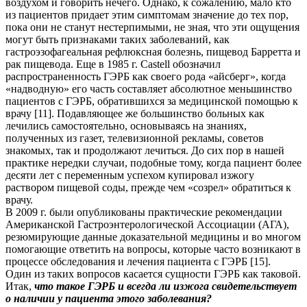
воздухом и говорить нечего. Однако, к сожалению, мало кто
из пациентов придает этим симптомам значение до тех пор,
пока они не станут нестерпимыми, не зная, что эти ощущения
могут быть признаками таких заболеваний, как
гастроэзофагеальная рефлюксная болезнь, пищевод Барретта и
рак пищевода. Еще в 1985 г. Castell обозначил
распространенность ГЭРБ как своего рода «айсберг», когда
«надводную» его часть составляет абсолютное меньшинство
пациентов с ГЭРБ, обратившихся за медицинской помощью к
врачу [11]. Подавляющее же большинство больных как
лечились самостоятельно, основываясь на знаниях,
полученных из газет, телевизионной рекламы, советов
знакомых, так и продолжают лечиться. До сих пор в нашей
практике нередки случаи, подобные тому, когда пациент более
десяти лет с переменным успехом купировал изжогу
раствором пищевой соды, прежде чем «созрел» обратиться к
врачу.
В 2009 г. были опубликованы практические рекомендации
Американской Гастроэнтерологической Ассоциации (АГА),
резюмирующие данные доказательной медицины и во многом
помогающие ответить на вопросы, которые часто возникают в
процессе обследования и лечения пациента с ГЭРБ [15].
Один из таких вопросов касается сущности ГЭРБ как таковой.
Итак,
что такое ГЭРБ и всегда ли изжога свидетельствует
о наличии у пациента этого заболевания?