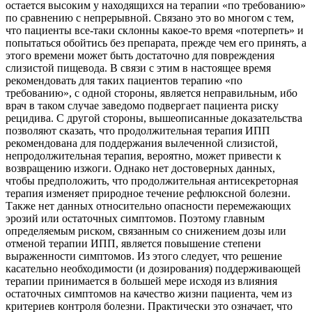
остается высоким у находящихся на терапии «по требованию»
по сравнению с непрерывной. Связано это во многом с тем,
что пациенты все-таки склонны какое-то время «потерпеть» и
попытаться обойтись без препарата, прежде чем его принять, а
этого времени может быть достаточно для повреждения
слизистой пищевода. В связи с этим в настоящее время
рекомендовать для таких пациентов терапию «по
требованию», с одной стороны, является неправильным, ибо
врач в таком случае заведомо подвергает пациента риску
рецидива. С другой стороны, вышеописанные доказательства
позволяют сказать, что продолжительная терапия ИПП
рекомендована для поддержания вылеченной слизистой,
непродолжительная терапия, вероятно, может привести к
возвращению изжоги. Однако нет достоверных данных,
чтобы предположить, что продолжительная антисекреторная
терапия изменяет природное течение рефлюксной болезни.
Также нет данных относительно опасности перемежающих
эрозий или остаточных симптомов. Поэтому главным
определяемым риском, связанным со снижением дозы или
отменой терапии ИПП, является повышение степени
выраженности симптомов. Из этого следует, что решение
касательно необходимости (и дозирования) поддерживающей
терапии принимается в большей мере исходя из влияния
остаточных симптомов на качество жизни пациента, чем из
критериев контроля болезни. Практически это означает, что