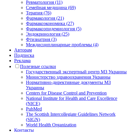
Ревматология (11)
Семейная медицина (69)
Терапия (76)
Фармакология (21)
Фармакоэкономика (27)
Фармакоэпидемиология (5)
Эндокринология (25)
Фтизиатрия (3)
Междисциплинарные проблемы (4)
Авторам
Подписка
Реклама
Полезные ссылки
Государственный экспертный центр МЗ Украины
Министерство здравоохранения Украины
Нормативно-директивные документы МЗ
Украины
Centers for Disease Control and Prevention
National Institute for Health and Care Excellence
(NICE)
PubMed
The Scottish Intercollegiate Guidelines Network
(SIGN)
World Health Organization
Контакты