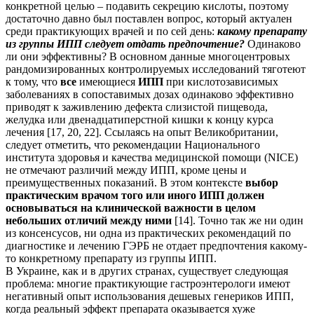
конкретной целью – подавить секрецию кислоты, поэтому
достаточно давно был поставлен вопрос, который актуален
среди практикующих врачей и по сей день:
какому препарату
из группы ИПП следует отдать предпочтение?
Одинаково
ли они эффективны? В основном данные многоцентровых
рандомизированных контролируемых исследований тяготеют
к тому, что
все
имеющиеся
ИПП
при кислотозависимых
заболеваниях в сопоставимых дозах одинаково эффективно
приводят к заживлению дефекта слизистой пищевода,
желудка или двенадцатиперстной кишки к концу курса
лечения [17, 20, 22]. Ссылаясь на опыт Великобритании,
следует отметить, что рекомендации Национального
института здоровья и качества медицинской помощи (NICE)
не отмечают различий между ИПП, кроме цены и
преимущественных показаний. В этом контексте
выбор
практическим врачом того или иного ИПП должен
основываться на клинической важности в целом
небольших отличий между ними
[14]. Точно так же ни один
из консенсусов, ни одна из практических рекомендаций по
диагностике и лечению ГЭРБ не отдает предпочтения какому-
то конкретному препарату из группы ИПП.
В Украине, как и в других странах, существует следующая
проблема: многие практикующие гастроэнтерологи имеют
негативный опыт использования дешевых генериков ИПП,
когда реальный эффект препарата оказывается хуже