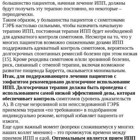
большинство пациентов, начиная лечение ИПП, должны
будут получать эту терапию постоянно, но некоторые –
периодически.
Таким образом, у большинства пациентов с симптомами
ГЭРБ настолько сильными, чтобы назначить начальную
терапию ИПП, постоянная терапия ИПП будет необходимой
для адекватного контроля симптомов. Несмотря на то, что у
многих пациентов возможно сниженными дозами ИПП
поддерживать адекватный контроль симптомов, вероятность
долгосрочных спонтанных ремиссий болезни при этом низкая
[15]. Кроме рецидива симптомов и/или эрозивной болезни,
риск, связанный с отменой терапии, включая возможное
развитие пищевода Барретта, оказывается минимальным.
Итак, для поддерживающего лечения пациентов с
эзофагитом рекомендовано долгосрочное использование
ИПП. Долгосрочная терапия должна быть проведена с
использованием самой низкой эффективной дозы, которая
обеспечивает контроль
симптомов (уровень доказательств
А). В случае неэрозивной или неисследованной ГЭРБ
приемлема терапия «по требованию» в подобранном
индивидуально режиме, который избавляет пациента от
изжоги.
Еще один важный момент (вопреки сложившемуся у многих
наших коллег мнению) – это промежуток времени между
приемом ИПП и едой.
Оптимальным является прием ИПП