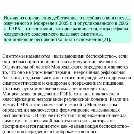
Исходя из определения действующего всеобщего консенсуса,
озвученного в Монреале в 2005 г. и опубликованного в 2006
г., ГЭРБ – это состояние, которое развивается, когда рефлюкс
желудочного содержимого вызывает симптомы,
причиняющие беспокойство и/или осложнения [21].
Симптомы называются «вызывающими беспокойство», если
они неблагоприятно влияют на самочувствие человека.
Отличительной чертой Монреальского определения является
то, что оно не упоминает термин «неэрозивная рефлюксная
болезнь», подразделяя взамен этого пищеводные синдромы на
симптоматические и синдромы с повреждением пищевода.
Поэтому функциональная изжога не подходит под
Монреальское определение ГЭРБ, хоть она и включена в
классификацию неэрозивной рефлюксной болезни. Различие
между ГЭРБ и эпизодической изжогой в Монреальском
определении заключается в формулировке «вызывающая
беспокойство». В случае отсутствия повреждения пищевода
симптомы изжоги такой частоты или силы, которая не
воспринимается пациентом как «вызывающая беспокойство»
(после подтверждения их доброкачественного