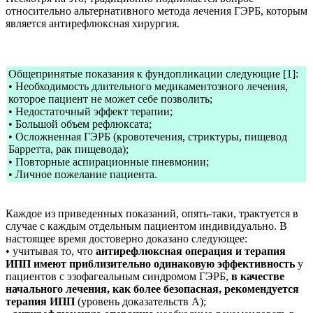
относительно альтернативного метода лечения ГЭРБ, которым
является антирефлюксная хирургия.
Общепринятые показания к фундопликации следующие [1]:
• Необходимость длительного медикаментозного лечения,
которое пациент не может себе позволить;
• Недостаточный эффект терапии;
• Большой объем рефлюксата;
• Осложненная ГЭРБ (кровотечения, стриктуры, пищевод
Барретта, рак пищевода);
• Повторные аспирационные пневмонии;
• Личное пожелание пациента.
Каждое из приведенных показаний, опять-таки, трактуется в
случае с каждым отдельным пациентом индивидуально. В
настоящее время достоверно доказано следующее:
• учитывая то, что
антирефлюксная операция и терапия
ИПП имеют приблизительно одинаковую эффективность
у
пациентов с эзофагеальным синдромом ГЭРБ,
в качестве
начального лечения, как более безопасная, рекомендуется
терапия ИПП
(уровень доказательств A);