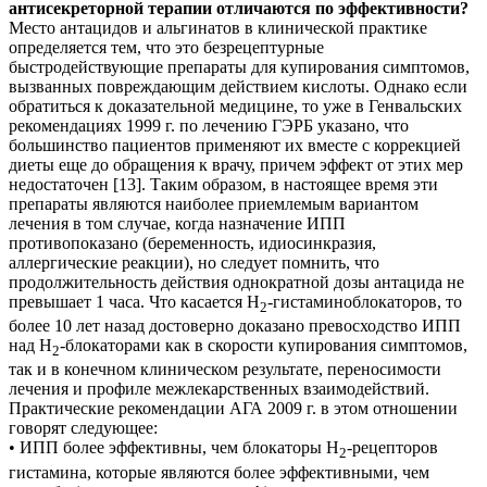
антисекреторной терапии отличаются по эффективности?
Место антацидов и альгинатов в клинической практике
определяется тем, что это безрецептурные
быстродействующие препараты для купирования симптомов,
вызванных повреждающим действием кислоты. Однако если
обратиться к доказательной медицине, то уже в Генвальских
рекомендациях 1999 г. по лечению ГЭРБ указано, что
большинство пациентов применяют их вместе с коррекцией
диеты еще до обращения к врачу, причем эффект от этих мер
недостаточен [13]. Таким образом, в настоящее время эти
препараты являются наиболее приемлемым вариантом
лечения в том случае, когда назначение ИПП
противопоказано (беременность, идиосинкразия,
аллергические реакции), но следует помнить, что
продолжительность действия однократной дозы антацида не
превышает 1 часа. Что касается Н
-гистаминоблокаторов, то
2
более 10 лет назад достоверно доказано превосходство ИПП
над Н
-блокаторами как в скорости купирования симптомов,
2
так и в конечном клиническом результате, переносимости
лечения и профиле межлекарственных взаимодействий.
Практические рекомендации АГА 2009 г. в этом отношении
говорят следующее:
• ИПП более эффективны, чем блокаторы Н
-рецепторов
2
гистамина, которые являются более эффективными, чем