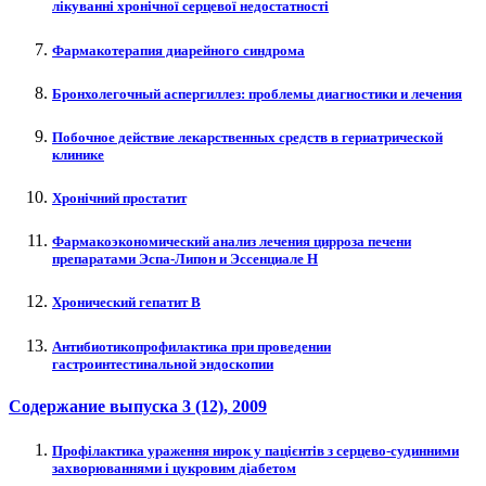
лікуванні хронічної серцевої недостатності
Фармакотерапия диарейного синдрома
Бронхолегочный аспергиллез: проблемы диагностики и лечения
Побочное действие лекарственных средств в гериатрической
клинике
Хронічний простатит
Фармакоэкономический анализ лечения цирроза печени
препаратами Эспа-Липон и Эссенциале Н
Хронический гепатит B
Антибиотикопрофилактика при проведении
гастроинтестинальной эндоскопии
Содержание выпуска
3 (12)
, 2009
Профілактика ураження нирок у пацієнтів з серцево-судинними
захворюваннями і цукровим діабетом