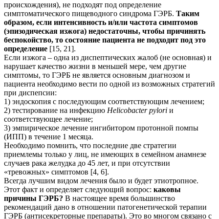
происхождения), не подходят под определение
симптоматического пищеводного синдрома ГЭРБ.
Таким
образом, если интенсивность и/или частота симптомов
(эпизодическая изжога) недостаточны, чтобы причинять
беспокойство, то состояние пациента не подходит под это
определение
[15, 21].
Если изжога – одна из диспептических жалоб (не основная) и
нарушает качество жизни в меньшей мере, чем другие
симптомы, то ГЭРБ не является основным диагнозом и
пациента необходимо вести по одной из возможных стратегий
при диспепсии:
1) эндоскопия с последующим соответствующим лечением;
2) тестирование на инфекцию
Helicobacter pylori
и
соответствующее лечение;
3) эмпирическое лечение ингибитором протонной помпы
(ИПП) в течение 1 месяца.
Необходимо помнить, что последние две стратегии
приемлемы только у лиц, не имеющих в семейном анамнезе
случаев рака желудка до 45 лет, и при отсутствии
«тревожных» симптомов [4, 6].
Всегда лучшим видом лечения было и будет этиотропное.
Этот факт и определяет следующий вопрос:
каковы
причины ГЭРБ?
В настоящее время большинство
рекомендаций дано в отношении патогенетической терапии
ГЭРБ (антисекреторные препараты). Это во многом связано с