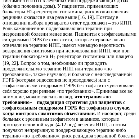
гистамина и ИПП в лечебных или поддерживающих дозах
(обычно половина дозы). У пациентов, применяющих
блокаторы Н2-рецепторов гистамина, риск возникновения
рецидива оказался в два раза выше [16, 19]. Поэтому в
отношении выбора препаратов ответ однозначен – это ИПП.
Роль каждодневной поддерживающей терапии при
неэрозивной болезни менее ясна. Пациенты с эзофагеальными
синдромами ГЭРБ без эзофагита, которые первоначально
отвечали на терапию ИПП, имеют меньшую вероятность
возвращения симптомов при использовании ИПП, чем при
терапии блокаторами Н
-рецепторов гистамина или плацебо
2
[19, 22]. Вопрос о том, необходимо ли проводить
продолжительную терапию ИПП или терапию «по
требованию», также изучался, и больные с неисследованной
ГЭРБ (которым эндоскопия не проводилась) или с
эзофагеальными синдромом ГЭРБ без эзофагита чувствовали
себя хорошо при режиме «по требованию». Принимая все во
внимание, можно сделать вывод,
что терапия «по
требованию» – подходящая стратегия для пациентов с
эзофагеальным синдромом ГЭРБ без эзофагита в случае,
когда контроль симптомов объективный.
И наоборот, среди
больных с эрозивным эзофагитом в анамнезе, которые
проходят основной курс (4-12 нед) лечения ИПП, а потом
получают непрерывную поддерживающую терапию либо
терапию «по требованию», риск рецидива эрозивной болезни