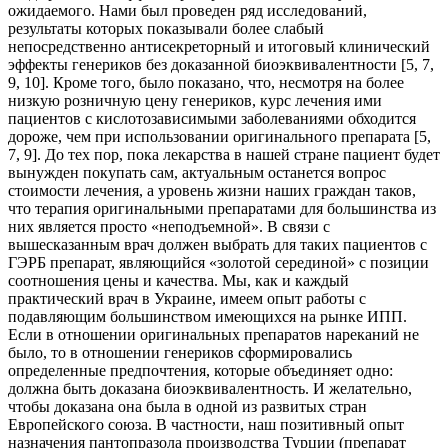
ожидаемого. Нами был проведен ряд исследований,
результаты которых показывали более слабый
непосредственно антисекреторный и итоговый клинический
эффекты генериков без доказанной биоэквивалентности [5, 7,
9, 10]. Кроме того, было показано, что, несмотря на более
низкую розничную цену генериков, курс лечения ими
пациентов с кислотозависимыми заболеваниями обходится
дороже, чем при использовании оригинального препарата [5,
7, 9]. До тех пор, пока лекарства в нашей стране пациент будет
вынужден покупать сам, актуальным останется вопрос
стоимости лечения, а уровень жизни наших граждан таков,
что терапия оригинальными препаратами для большинства из
них является просто «неподъемной». В связи с
вышесказанным врач должен выбрать для таких пациентов с
ГЭРБ препарат, являющийся «золотой серединой» с позиции
соотношения цены и качества. Мы, как и каждый
практический врач в Украине, имеем опыт работы с
подавляющим большинством имеющихся на рынке ИПП.
Если в отношении оригинальных препаратов нареканий не
было, то в отношении генериков сформировались
определенные предпочтения, которые объединяет одно:
должна быть доказана биоэквивалентность. И желательно,
чтобы доказана она была в одной из развитых стран
Европейского союза. В частности, наш позитивный опыт
назначения пантопразола производства Турции (препарат