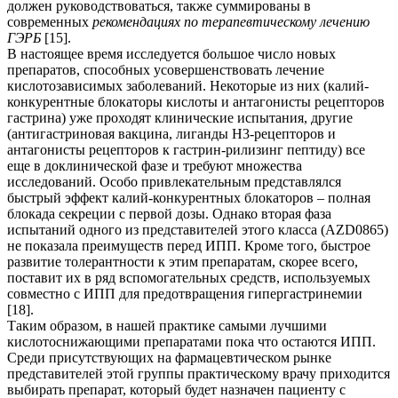
должен руководствоваться, также суммированы в
современных
рекомендациях по терапевтическому лечению
ГЭРБ
[15].
В настоящее время исследуется большое число новых
препаратов, способных усовершенствовать лечение
кислотозависимых заболеваний. Некоторые из них (калий-
конкурентные блокаторы кислоты и антагонисты рецепторов
гастрина) уже проходят клинические испытания, другие
(антигастриновая вакцина, лиганды Н3-рецепторов и
антагонисты рецепторов к гастрин-рилизинг пептиду) все
еще в доклинической фазе и требуют множества
исследований. Особо привлекательным представлялся
быстрый эффект калий-конкурентных блокаторов – полная
блокада секреции с первой дозы. Однако вторая фаза
испытаний одного из представителей этого класса (AZD0865)
не показала преимуществ перед ИПП. Кроме того, быстрое
развитие толерантности к этим препаратам, скорее всего,
поставит их в ряд вспомогательных средств, используемых
совместно с ИПП для предотвращения гипергастринемии
[18].
Таким образом, в нашей практике самыми лучшими
кислотоснижающими препаратами пока что остаются ИПП.
Среди присутствующих на фармацевтическом рынке
представителей этой группы практическому врачу приходится
выбирать препарат, который будет назначен пациенту с