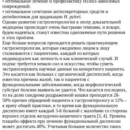
• оптимальное лечение и профилактику НПВП-зависимых
повреждений;
• оптимальное сочетание антисекреторных средств и
антибиотиков для эрадикации
H. pylori.
Однако развитие гастроэнтерологии в эпоху доказательной
медицины происходит очень быстрыми темпами, и вскоре,
будем надеяться, станут известны однозначные пути решения
и этих проблем.
Еще больше вопросов приходится решать практикующим
гастроэнтерологам, которые ежедневно лицом к лицу
сталкиваются с пациентами, каждый из которых
индивидуален как личность и как клинический случай. И
подчас требуется немало сил и искусства, чтобы суметь
экстраполировать научные данные на конкретного пациента.
Это касается как больных с органической диспепсией, когда
известна причина жалоб, так и пациентов с
функциональными заболеваниями, когда морфологический
субстрат болезни выявить не удается. Что касается последних,
то на долю синдрома раздраженной кишки приходится 28-
50% причин обращений пациента к гастроэнтерологу и 12% –
к врачу общей практики, в то время как функциональную
диспепсию имеет каждый 3-й больной с жалобами со стороны
верхних отделов желудочно-кишечного тракта [3, 4]. Уровень
плацебо-эффекта при лечении функциональной диспепсии
может достигать 40%. Учитывая большое количество таких