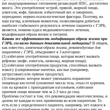
(не индуцированных глотанием) релаксаций НПС, достаточно
много. Это употребление острой, пряной, жирной пищи,
алкоголя, кофе, бананов; избыточный вес и ожирение,
переедание; нервно-психологические факторы. Поэтому, на
наш взгляд, ключевым моментом, позволяющим добиться
наиболее стабильного результата в лечении пациента с ГЭРБ,
является, помимо курса медикаментозного лечения,
модификация образа жизни и питания.
Какова же эффективность модификации образа жизни при
ГЭРБ, согласно данным доказательной медицины?
В общем,
как известно,
изменения образа жизни, рекомендуемые для
пациентов с ГЭРБ,
объединяют в 3 категории:
(1) избегание употребления пищи, которая может вызвать
рефлюкс (кофе, алкоголь, шоколад, жирная пища);
(2) избегание употребления продуктов, способных вызвать
изжогу (газированные напитки, кислые (например,
цитрусовые) или пряные продукты);
(3) поведение, которое может уменьшить поражение
пищевода кислотой (снижение массы тела, отказ от курения,
сон на кровати с приподнятым изголовьем, избегание
приемов пищи меньше чем за 2-3 часа до сна).
Проблема состоит в том, что рекомендации многочисленны, и
далеко не каждая из них применима ко всем пациентам. То
есть если у определенного пациента, например, нет изжоги в
ответ на употребление кофе, то этот продукт можно ему не