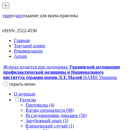
×
укр
рус
анг
издание для врача-практика
eISSN: 2522-4530
Главная
Текущий номер
Рекомендации
Архив
Журнал издается при поддержке
Украинской ассоциации
профилактической медицины и Национального
института терапии имени Л.Т. Малой
НАМН Украины
скрыть
меню
О журнале
Разделы
Протоколы (4)
Взгляд специалиста (98)
Исследованиями доказано (56)
Зарубежный опыт (3)
Клинический случай (1)