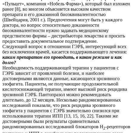
«Пульцет», компания «Нобель Фарма»), который был изложен
ранее [8], во многом объясняется высоким качеством
препарата и его доказанной биоэквивалентностью
(Швейцария, 2001 г.). Предпочтения могут быть у каждого
доктора, но вопрос относительно доказанности
биоэквивалентности нужно задавать медицинскому
предствителю фирмы – дистрибьютора лекарства и просить
предоставить документальное подтверждение.
Следующий вопрос в отношении ГЭРБ, интересующий всех
без исключения врачей, касается поддерживающего лечения:
каким препаратом его проводить, в каком режиме и как
долго?
Необходимость поддерживающей терапии у пациентов с
ГЭРБ зависит от проявлений болезни, и наиболее
достоверными являются данные, касающиеся эрозивного
эзофагита. Пациенты, не получающие продолжительной
кислотоснижающей терапии, имеют высокий риск рецидива
эрозивной ГЭРБ. Пантопразол можно рекомендовать
длительно, до 12 месяцев. Несколько рандомизированных
исследований показали, что риск рецидива эрозивного
эзофагита у пациентов с ГЭРБ значительно снизился при
использовании терапии ИПП [13, 15, 16, 22]. Такими же
достоверными были результаты сравнительных
рандомизированных исследований блокаторов Н
-рецепторов
2