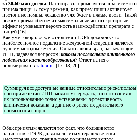
за 30-60 мин до еды.
Пантопразол применяется независимо от
приема пищи. К тому времени, как прием пищи активирует
протонные помпы, лекарство уже будет в плазме крови. Такой
режим приема обеспечит максимальный антисекреторный
эффект и уменьшит вероятность взаимодействия препарата с
пищей [16].
Как уже говорилось, в отношении ГЭРБ доказано, что
наиболее полное подавление желудочной секреции является
лучшим методом лечения. Однако любой врач, назначающий
ИПП, задавался вопросом:
каковы последствия длительного
подавления кислотообразования?
Ответ на него
резюмирован в
таблице.
[17, 18, 20]
Суммируя все доступные данные относительно риска/пользы
при применении ИПП, можно утверждать, что показания к
их использованию точно установлены, эффективность
клинически доказана, а данные о риске их длительного
применения спорны.
Общепринятым является тот факт, что большинство
пациентов с ГЭРБ должны лечиться терапевтически.
Несмотря на это, традиционно поднимается вопрос