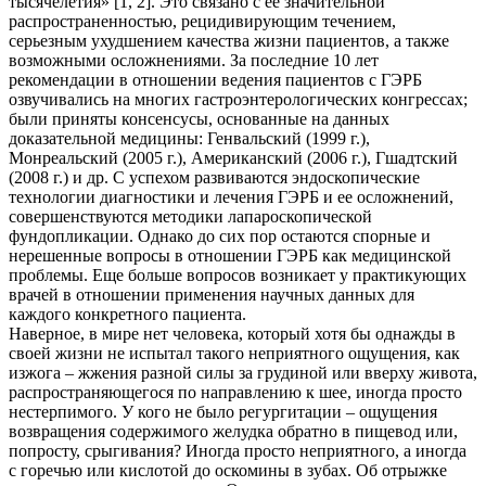
тысячелетия» [1, 2]. Это связано с ее значительной
распространенностью, рецидивирующим течением,
серьезным ухудшением качества жизни пациентов, а также
возможными осложнениями. За последние 10 лет
рекомендации в отношении ведения пациентов с ГЭРБ
озвучивались на многих гастроэнтерологических конгрессах;
были приняты консенсусы, основанные на данных
доказательной медицины: Генвальский (1999 г.),
Монреальский (2005 г.), Американский (2006 г.), Гшадтский
(2008 г.) и др. С успехом развиваются эндоскопические
технологии диагностики и лечения ГЭРБ и ее осложнений,
совершенствуются методики лапароскопической
фундопликации. Однако до сих пор остаются спорные и
нерешенные вопросы в отношении ГЭРБ как медицинской
проблемы. Еще больше вопросов возникает у практикующих
врачей в отношении применения научных данных для
каждого конкретного пациента.
Наверное, в мире нет человека, который хотя бы однажды в
своей жизни не испытал такого неприятного ощущения, как
изжога – жжения разной силы за грудиной или вверху живота,
распространяющегося по направлению к шее, иногда просто
нестерпимого. У кого не было регургитации – ощущения
возвращения содержимого желудка обратно в пищевод или,
попросту, срыгивания? Иногда просто неприятного, а иногда
с горечью или кислотой до оскомины в зубах. Об отрыжке