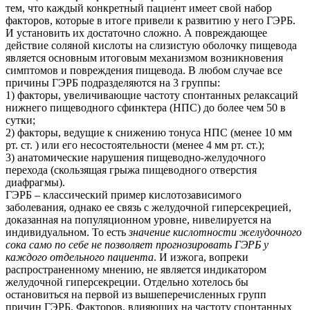
тем, что каждый конкретный пациент имеет свой набор
факторов, которые в итоге привели к развитию у него ГЭРБ.
И установить их достаточно сложно. А повреждающее
действие соляной кислоты на слизистую оболочку пищевода
является основным итоговым механизмом возникновения
симптомов и повреждения пищевода. В любом случае все
причины ГЭРБ подразделяются на 3 группы:
1) факторы, увеличивающие частоту спонтанных релаксаций
нижнего пищеводного сфинктера (НПС) до более чем 50 в
сутки;
2) факторы, ведущие к снижению тонуса НПС (менее 10 мм
рт. ст. ) или его несостоятельности (менее 4 мм рт. ст.);
3) анатомические нарушения пищеводно-желудочного
перехода (скользящая грыжа пищеводного отверстия
диафрагмы).
ГЭРБ – классический пример кислотозависимого
заболевания, однако ее связь с желудочной гиперсекрецией,
доказанная на популяционном уровне, нивелируется на
индивидуальном. То есть
значение кислотности желудочного
сока само по себе не позволяет прогнозировать ГЭРБ у
каждого отдельного пациента
. И изжога, вопреки
распространенному мнению, не является индикатором
желудочной гиперсекреции. Отдельно хотелось бы
остановиться на первой из вышеперечисленных групп
причин ГЭРБ. Факторов, влияющих на частоту спонтанных