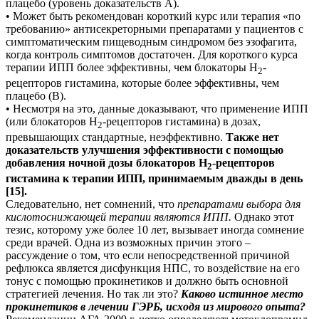
плацебо (уровень доказательств А).
• Может быть рекомендован короткий курс или терапия «по
требованию» антисекреторными препаратами у пациентов с
симптоматическим пищеводным синдромом без эзофагита,
когда контроль симптомов достаточен. Для короткого курса
терапии ИПП более эффективны, чем блокаторы Н
-
2
рецепторов гистамина, которые более эффективны, чем
плацебо (В).
• Несмотря на это, данные доказывают, что применение ИПП
(или блокаторов Н
-рецепторов гистамина) в дозах,
2
превышающих стандартные, неэффективно.
Также нет
доказательств улучшения эффективности с помощью
добавления ночной дозы блокаторов Н
-рецепторов
2
гистамина к терапии ИПП, принимаемым дважды в день
[15].
Следовательно, нет сомнений, что
препаратами выбора для
кислотоснижающей терапии являются ИПП.
Однако этот
тезис, которому уже более 10 лет, вызывает иногда сомнение
среди врачей. Одна из возможных причин этого –
рассуждение о том, что если непосредственной причиной
рефлюкса является дисфункция НПС, то воздействие на его
тонус с помощью прокинетиков и должно быть основной
стратегией лечения. Но так ли это?
Каково истинное место
прокинетиков в лечении ГЭРБ, исходя из мирового опыта?