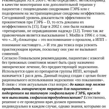
Рекомендации АГА 2009 г. четко определяют: метоклопрамид
в качестве монотерапии или дополнительной терапии у
пациентов с пищеводными синдромами ГЭРБ или с
подозрением на экстрапищеводные синдромы неэффективен.
Сегодняшний уровень доказательств эффективности
прокинетиков при ГЭРБ – D, то есть доказана их
неэффективность [15]. Еще в 2002 г. они были названы
«препаратами, не оправдавшими надежд» [12]. Точно так же
правомочным является высказывание I. Modlin в 1996 г. о том,
что «...Н
-блокаторы – это воспоминание о прошлом, а ИПП –
2
понимание настоящего...» И эти два тезиса пора усвоить
практикующим врачам, поскольку они уже не вызывают
сомнений.
Согласно Генвальским рекомендациям, пациентам с изжогой
без тревожных симптомов может быть сразу назначено
эмпирическое лечение, без предшествующей эндоскопии.
Используется один из препаратов группы ИПП, который
назначается 1 раз в день. Данный подход создан с целью более
рационального использования эндоскопии «по показаниям».
В связи с этим актуальным стал вопрос:
до каких пор можно
проводить эмпирическую терапию для пациентов с
подозрением на типичную эзофагеальную ГЭРБ, прежде
чем выполнить эзофагогастродуоденоскопию?
Естественно,
решение о ее проведении врач должен принимать
индивидуально в каждом случае, однако знания, которыми он