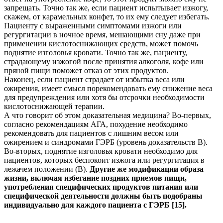
запрещать. Точно так же, если пациент испытывает изжогу,
скажем, от карамельных конфет, то их ему следует избегать.
Пациенту с выраженными симптомами изжоги или
регургитации в ночное время, мешающими сну даже при
применении кислотоснижающих средств, может помочь
поднятие изголовья кровати. Точно так же, пациенту,
страдающему изжогой после принятия алкоголя, кофе или
пряной пищи поможет отказ от этих продуктов.
Наконец, если пациент страдает от избытка веса или
ожирения, имеет смысл порекомендовать ему снижение веса
для предупреждения или хотя бы отсрочки необходимости
кислотоснижающей терапии.
А что говорит об этом доказательная медицина? Во-первых,
согласно рекомендациям АГА, похудение необходимо
рекомендовать для пациентов с лишним весом или
ожирением и синдромами ГЭРБ (уровень доказательств В).
Во-вторых, поднятие изголовья кровати необходимо для
пациентов, которых беспокоит изжога или регургитация в
лежачем положении (В).
Другие же модификации образа
жизни, включая избегание поздних приемов пищи,
употребления специфических продуктов питания или
специфической деятельности должны быть подобраны
индивидуально для каждого пациента с ГЭРБ [15].