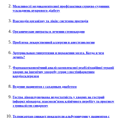
Можливості медикаментозної профілактики серцево-судинних
ускладнень цукрового діабету
Взаємодія організму та ліків: системна протидія
Органические нитраты в лечении стенокардии
Проблема лекарственной аллергии в анестезиологии
Артериальная гипертензия и поражения мозга. Когда и чем
лечить?
Фармакоекономічний аналіз комплексної реабілітаційної терапії
хворих на ішемічну хворобу cерця з постінфарктним
кардіосклерозом
Ведение пациентов с сахарным диабетом
Гостра лівошлуночкова недостатність у хворих на гострий
інфаркт міокарда: взаємозв’язок клінічного перебігу та прогнозу
з тривалістю синдрому
Телмисартан снижает показатели альбуминурии у пациентов с