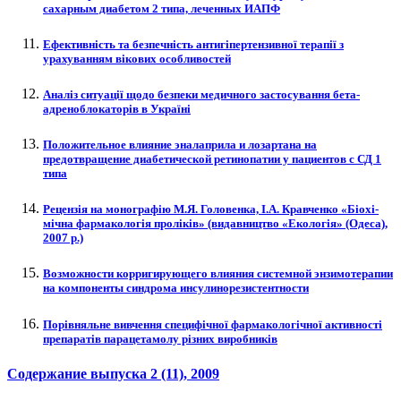
сахарным диабетом 2 типа, леченных ИАПФ
Ефективність та безпечність антигіпертензивної терапії з
урахуванням вікових особливостей
Аналіз ситуації щодо безпеки медичного застосування бета-
адреноблокаторів в Україні
Положительное влияние эналаприла и лозартана на
предотвращение диабетической ретинопатии у пациентов с СД 1
типа
Рецен­зія на моно­гра­фію ­М.Я. Голо­вен­ка, ­І.А. Крав­чен­ко «Біо­хі­
міч­на фар­ма­ко­ло­гія про­лі­ків» (видав­ниц­тво «Еко­ло­гія» (­Одеса),
2007 ­р.)
Возможности корригирующего влияния системной энзимотерапии
на компоненты синдрома инсулинорезистентности
Порівняльне вивчення специфічної фармакологічної активності
препаратів парацетамолу різних виробників
Содержание выпуска
2 (11)
, 2009