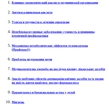
Клинико-экономический анализ в медицинской организации
Ацетилсалициловая кислота
Успехи и трудности в лечении эпилепсии
Цереброваскулярные заболевания: сущность и принципы
вторичной профилактики
Механизмы метаболических эффектов телмисартана
(Прайтора®)
Проблема недержания мочи
Медикаментозна хвороба як наслідок впливу лікарських засобів
Аналіз побічних ефектів антипаркінсонічних засобів та їх вплив
на якість життя пацієнта: погляд фармаколога
Парацетамол и бронхиальная астма у детей
Мигрень