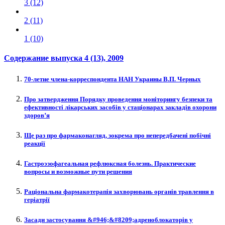
3 (12)
2 (11)
1 (10)
Содержание выпуска
4 (13)
, 2009
70-летие члена-корреспондента НАН Украины В.П. Черных
Про затвердження Порядку проведення моніторингу безпеки та
ефективності лікарських засобів у стаціонарах закладів охорони
здоров’я
Ще раз про фармаконагляд, зокрема про непередбачені побічні
реакції
Гастроэзофагеальная рефлюксная болезнь. Практические
вопросы и возможные пути решения
Раціональна фармакотерапія захворювань органів травлення в
геріатрії
Засади застосування &#946;&#8209;адреноблокаторів у