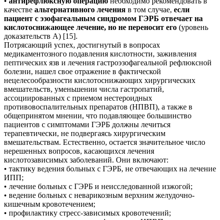
•
антирефлюксную операцию
необходимо рекомендовать в
качестве
альтернативного лечения
в том случае,
если
пациент с эзофагеальным синдромом ГЭРБ отвечает на
кислотоснижающее лечение, но не переносит его
(уровень
доказательств А) [15].
Потрясающий успех, достигнутый в вопросах
медикаментозного подавления кислотности, заживления
пептических язв и лечения гастроэзофагеальной рефлюксной
болезни, нашел свое отражение в фактической
нецелесообразности кислотоснижающих хирургических
вмешательств, уменьшении числа гастропатий,
ассоциированных с приемом нестероидных
противовоспалительных препаратов (НПВП), а также в
общепринятом мнении, что подавляющее большинство
пациентов с симптомами ГЭРБ должны лечиться
терапевтически, не подвергаясь хирургическим
вмешательствам. Естественно, остается значительное число
нерешенных вопросов, касающихся лечения
кислотозависимых заболеваний. Они включают:
• тактику ведения больных с ГЭРБ, не отвечающих на лечение
ИПП;
• лечение больных с ГЭРБ и неисследованной изжогой;
• ведение больных с неварикозным верхним желудочно-
кишечным кровотечением;
• профилактику стресс-зависимых кровотечений;