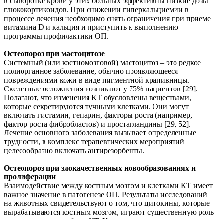
в сыворотке крови у этих больных эффективны низкие дозы
глюкокортикоидов. При снижении гиперкальциемии в
процессе лечения необходимо снять ограничения при приеме
витамина D и кальция и приступить к выполнению
программы профилактики ОП.
Остеопороз при мастоцитозе
Системный (или костномозговой) мастоцитоз – это редкое
полиорганное заболевание, обычно проявляющееся
повреждениями кожи в виде пигментной крапивницы.
Скелетные осложнения возникают у 75% пациентов [29].
Полагают, что изменения КТ обусловлены веществами,
которые секретируются тучными клетками. Они могут
включать гистамин, гепарин, факторы роста (например,
фактор роста фибробластов) и простагландины [29, 52].
Лечение основного заболевания вызывает определенные
трудности, в комплекс терапевтических мероприятий
целесообразно включать антирезорбенты.
Остеопороз при злокачественных новообразованиях и
пролиферации
Взаимодействие между костным мозгом и клетками КТ имеет
важное значение в патогенезе ОП. Результаты исследований
на животных свидетельствуют о том, что цитокины, которые
вырабатываются костным мозгом, играют существенную роль