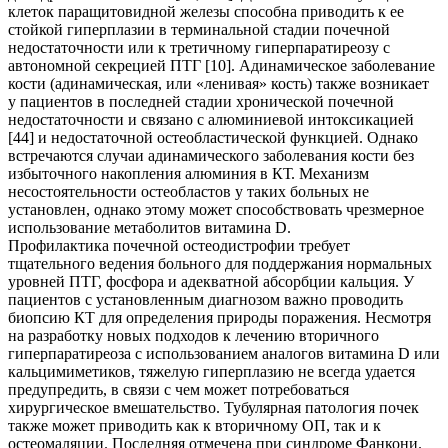
клеток паращитовидной железы способна приводить к ее
стойкой гиперплазии в терминальной стадии почечной
недостаточности или к третичному гиперпаратиреозу с
автономной секрецией ПТГ [10]. Адинамическое заболевание
кости (адинамическая, или «ленивая» кость) также возникает
у пациентов в последней стадии хронической почечной
недостаточности и связано с алюминиевой интоксикацией
[44] и недостаточной остеобластической функцией. Однако
встречаются случаи адинамического заболевания кости без
избыточного накопления алюминия в КТ. Механизм
несостоятельности остеобластов у таких больных не
установлен, однако этому может способствовать чрезмерное
использование метаболитов витамина D.
Профилактика почечной остеодистрофии требует
тщательного ведения больного для поддержания нормальных
уровней ПТГ, фосфора и адекватной абсорбции кальция. У
пациентов с установленным диагнозом важно проводить
биопсию КТ для определения природы поражения. Несмотря
на разработку новых подходов к лечению вторичного
гиперпаратиреоза с использованием аналогов витамина D или
кальцимиметиков, тяжелую гиперплазию не всегда удается
предупредить, в связи с чем может потребоваться
хирургическое вмешательство. Тубулярная патология почек
также может приводить как к вторичному ОП, так и к
остеомаляции. Последняя отмечена при синдроме Фанкони.