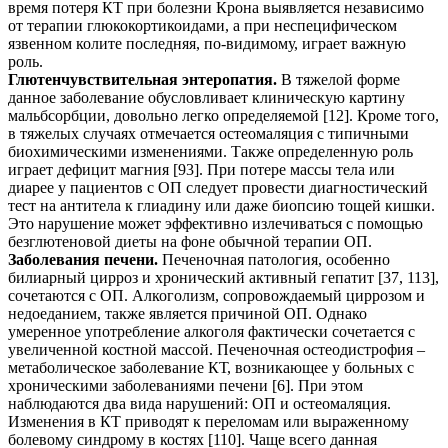
время потеря КТ при болезни Крона выявляется независимо
от терапии глюкокортикоидами, а при неспецифическом
язвенном колите последняя, по-видимому, играет важную
роль.
Глютенчувствительная энтеропатия.
В тяжелой форме
данное заболевание обусловливает клиническую картину
мальбсорбции, довольно легко определяемой [12]. Кроме того,
в тяжелых случаях отмечается остеомаляция с типичными
биохимическими изменениями. Также определенную роль
играет дефицит магния [93]. При потере массы тела или
диарее у пациентов с ОП следует провести диагностический
тест на антитела к глиадину или даже биопсию тощей кишки.
Это нарушение может эффективно излечиваться с помощью
безглютеновой диеты на фоне обычной терапии ОП.
Заболевания печени.
Печеночная патология, особенно
билиарный цирроз и хронический активный гепатит [37, 113],
сочетаются с ОП. Алкоголизм, сопровождаемый циррозом и
недоеданием, также является причиной ОП. Однако
умеренное употребление алкоголя фактически сочетается с
увеличенной костной массой. Печеночная остеодистрофия –
метаболическое заболевание КТ, возникающее у больных с
хроническими заболеваниями печени [6]. При этом
наблюдаются два вида нарушений: ОП и остеомаляция.
Изменения в КТ приводят к переломам или выраженному
болевому синдрому в костях [110]. Чаще всего данная