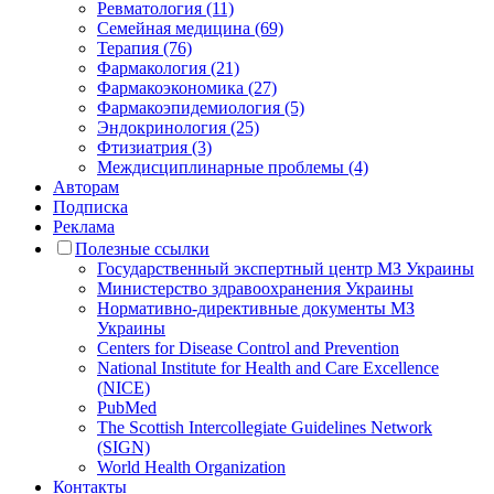
Ревматология (11)
Семейная медицина (69)
Терапия (76)
Фармакология (21)
Фармакоэкономика (27)
Фармакоэпидемиология (5)
Эндокринология (25)
Фтизиатрия (3)
Междисциплинарные проблемы (4)
Авторам
Подписка
Реклама
Полезные ссылки
Государственный экспертный центр МЗ Украины
Министерство здравоохранения Украины
Нормативно-директивные документы МЗ
Украины
Centers for Disease Control and Prevention
National Institute for Health and Care Excellence
(NICE)
PubMed
The Scottish Intercollegiate Guidelines Network
(SIGN)
World Health Organization
Контакты