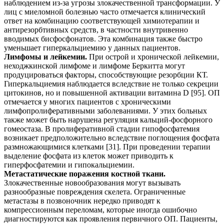
наблюдением из-за угрозы злокачественной трансформации. У
лиц с миеломной болезнью часто отмечается клинический
ответ на комбинацию соответствующей химиотерапии и
антирезорбтивных средств, в частности внутривенно
вводимых бисфосфонатов. Эта комбинация также быстро
уменьшает гиперкальциемию у данных пациентов.
Лимфомы и лейкемии.
При острой и хронической лейкемии,
неходжкинской лимфоме и лимфоме Беркитта могут
продуцироваться факторы, способствующие резорбции КТ.
Гиперкальциемия наблюдается вследствие не только секреции
цитокинов, но и повышенной активации витамина D [95]. ОП
отмечается у многих пациентов с хроническими
лимфопролиферативными заболеваниями. У этих больных
также может быть нарушена регуляция кальций-фосфорного
гомеостаза. В пролиферативной стадии гипофосфатемия
возникает предположительно вследствие поглощения фосфата
размножающимися клетками [31]. При проведении терапии
выделение фосфата из клеток может приводить к
гиперфосфатемии и гипокальциемии.
Метастатические поражения костной ткани.
Злокачественные новообразования могут вызывать
разнообразные повреждения скелета. Ограниченные
метастазы в позвоночник нередко приводят к
компрессионным переломам, которые иногда ошибочно
диагностируются как проявления первичного ОП. Пациенты,