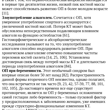
в первые три десятилетия жизни, низкий пик костной массы
может способствовать развитию ОП в более молодом возрасте
[11].
Злоупотребление алкоголем.
Сочетается с ОП, хотя
умеренное употребление спиртного ассоциируется с
увеличенной костной массой. Потеря КТ может быть
обусловлена непосредственным подавляющим влиянием
алкоголя на функцию остеобластов [61].
Гистоморфометрические и абсорбциометрические
исследования указывают на то, что злоупотребление
алкоголем способно индуцировать развитие ОП. При
хроническом алкоголизме отмечено повышение частоты
переломов костей скелета [14, 25, 106]. Установлена
достоверная связь между потерей массы КТ и длительностью
периода злоупотребления алкоголем [84].
ОП при беременности.
Этот необычный синдром был
впервые описан более 50 лет назад [82]. Распространенность
данной формы вторичного ОП неизвестна, однако полагают,
что она встречается не так часто [9, 23, 42, 57-59, 77, 88, 101,
102, 105]. До настоящего времени все еще существует
противоречие, является ли ОП у беременных осложнением
самой гестации либо беременность – только пусковой фактор
у предрасположенных к заболеванию женщин, уже имевших
прежде структурно-функциональные изменения КТ.