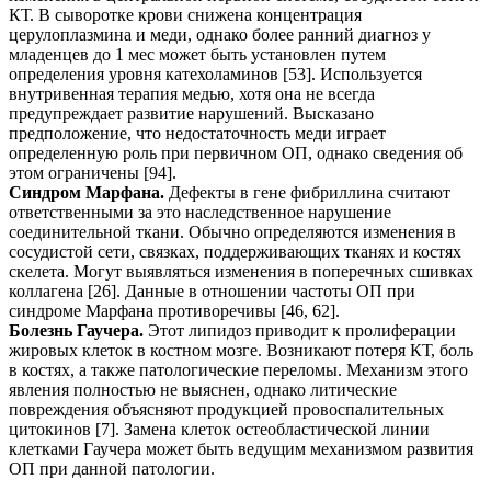
КТ. В сыворотке крови снижена концентрация
церулоплазмина и меди, однако более ранний диагноз у
младенцев до 1 мес может быть установлен путем
определения уровня катехоламинов [53]. Используется
внутривенная терапия медью, хотя она не всегда
предупреждает развитие нарушений. Высказано
предположение, что недостаточность меди играет
определенную роль при первичном ОП, однако сведения об
этом ограничены [94].
Синдром Марфана.
Дефекты в гене фибриллина считают
ответственными за это наследственное нарушение
соединительной ткани. Обычно определяются изменения в
сосудистой сети, связках, поддерживающих тканях и костях
скелета. Могут выявляться изменения в поперечных сшивках
коллагена [26]. Данные в отношении частоты ОП при
синдроме Марфана противоречивы [46, 62].
Болезнь Гаучера.
Этот липидоз приводит к пролиферации
жировых клеток в костном мозге. Возникают потеря КТ, боль
в костях, а также патологические переломы. Механизм этого
явления полностью не выяснен, однако литические
повреждения объясняют продукцией провоспалительных
цитокинов [7]. Замена клеток остеобластической линии
клетками Гаучера может быть ведущим механизмом развития
ОП при данной патологии.