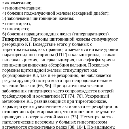
• акромегалия;
• гипопитуитаризм;
4) болезни поджелудочной железы (сахарный диабет);
5) заболевания щитовидной железы:
• гипертиреоз;
• гипотиреоз;
6) болезни паращитовидных желез (гиперпаратиреоз).
Гипертиреоз.
Гормоны щитовидной железы стимулируют
резорбцию КТ. Вследствие этого у больных с
тиреотоксикозом, как правило, отмечаются низкие уровни
паратиреоидного гормона (ПТГ) и кальцитриола, а также
гиперкальциемия, гиперкальциурия, гиперфосфатурия и
пониженная кишечная абсорбция кальция. Поскольку
гормоны щитовидной железы стимулируют как
формирование КТ, так и ее резорбцию, не наблюдается
результирующей потери кости при непродолжительном
течении болезни [66, 96]. При длительном течении
заболевания гипертиреоз часто сопровождается потерей
трабекулярной и компактной КТ [74, 76]. Ускоренный
метаболизм КТ, развивающийся при тиреотоксикозе,
характеризуется увеличением активности ее резорбции по
отношению к формированию, что в конечном результате
приводит к потере костной массы [33]. Несмотря на это
патологические переломы у больных гипертиреозом
встречаются относительно редко [38, 104]. По-видимому,