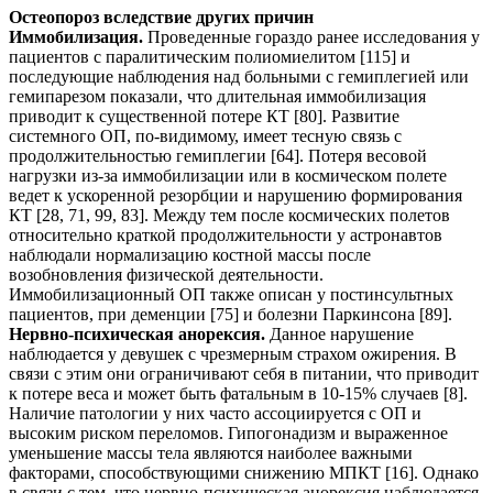
Остеопороз вследствие других причин
Иммобилизация.
Проведенные гораздо ранее исследования у
пациентов с паралитическим полиомиелитом [115] и
последующие наблюдения над больными с гемиплегией или
гемипарезом показали, что длительная иммобилизация
приводит к существенной потере КТ [80]. Развитие
системного ОП, по-видимому, имеет тесную связь с
продолжительностью гемиплегии [64]. Потеря весовой
нагрузки из-за иммобилизации или в космическом полете
ведет к ускоренной резорбции и нарушению формирования
КТ [28, 71, 99, 83]. Между тем после космических полетов
относительно краткой продолжительности у астронавтов
наблюдали нормализацию костной массы после
возобновления физической деятельности.
Иммобилизационный ОП также описан у постинсультных
пациентов, при деменции [75] и болезни Паркинсона [89].
Нервно-психическая анорексия.
Данное нарушение
наблюдается у девушек с чрезмерным страхом ожирения. В
связи с этим они ограничивают себя в питании, что приводит
к потере веса и может быть фатальным в 10-15% случаев [8].
Наличие патологии у них часто ассоциируется с ОП и
высоким риском переломов. Гипогонадизм и выраженное
уменьшение массы тела являются наиболее важными
факторами, способствующими снижению МПКТ [16]. Однако
в связи с тем, что нервно-психическая анорексия наблюдается