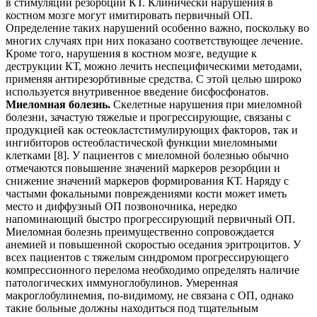
в стимуляции резорбции КТ. Клинически нарушения в
костном мозге могут имитировать первичный ОП.
Определение таких нарушений особенно важно, поскольку во
многих случаях при них показано соответствующее лечение.
Кроме того, нарушения в костном мозге, ведущие к
деструкции КТ, можно лечить неспецифическими методами,
применяя антирезорбтивные средства. С этой целью широко
используется внутривенное введение бисфосфонатов.
Миеломная болезнь.
Скелетные нарушения при миеломной
болезни, зачастую тяжелые и прогрессирующие, связаны с
продукцией как остеокластстимулирующих факторов, так и
ингибиторов остеобластической функции миеломными
клетками [8]. У пациентов с миеломной болезнью обычно
отмечаются повышение значений маркеров резорбции и
снижение значений маркеров формирования КТ. Наряду с
частыми фокальными повреждениями кости может иметь
место и диффузный ОП позвоночника, нередко
напоминающий быстро прогрессирующий первичный ОП.
Миеломная болезнь преимущественно сопровождается
анемией и повышенной скоростью оседания эритроцитов. У
всех пациентов с тяжелым синдромом прогрессирующего
компрессионного перелома необходимо определять наличие
патологических иммуноглобулинов. Умеренная
макроглобулинемия, по-видимому, не связана с ОП, однако
такие больные должны находиться под тщательным