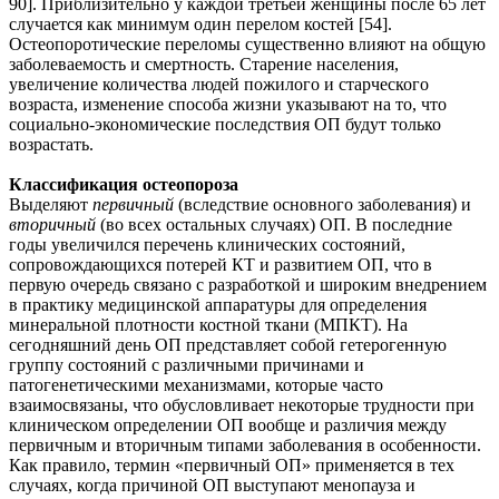
90]. Приблизительно у каждой третьей женщины после 65 лет
случается как минимум один перелом костей [54].
Остеопоротические переломы существенно влияют на общую
заболеваемость и смертность. Старение населения,
увеличение количества людей пожилого и старческого
возраста, изменение способа жизни указывают на то, что
социально-экономические последствия ОП будут только
возрастать.
Классификация остеопороза
Выделяют
первичный
(вследствие основного заболевания) и
вторичный
(во всех остальных случаях) ОП. В последние
годы увеличился перечень клинических состояний,
сопровождающихся потерей КТ и развитием ОП, что в
первую очередь связано с разработкой и широким внедрением
в практику медицинской аппаратуры для определения
минеральной плотности костной ткани (МПКТ). На
сегодняшний день ОП представляет собой гетерогенную
группу состояний с различными причинами и
патогенетическими механизмами, которые часто
взаимосвязаны, что обусловливает некоторые трудности при
клиническом определении ОП вообще и различия между
первичным и вторичным типами заболевания в особенности.
Как правило, термин «первичный ОП» применяется в тех
случаях, когда причиной ОП выступают менопауза и