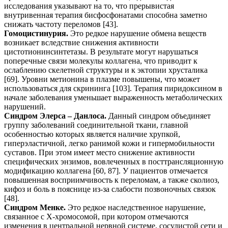
исследования указывают на то, что прерывистая
внутривенная терапия бисфосфонатами способна заметно
снижать частоту переломов [43].
Гомоцистинурия.
Это редкое нарушение обмена веществ
возникает вследствие снижения активности
цистотионинсинтетазы. В результате могут нарушаться
поперечные связи молекулы коллагена, что приводит к
ослаблению скелетной структуры и к эктопии хрусталика
[69]. Уровни метионина в плазме повышены, что может
использоваться для скрининга [103]. Терапия пиридоксином в
начале заболевания уменьшает выраженность метаболических
нарушений.
Синдром Элерса – Данлоса.
Данный синдром объединяет
группу заболеваний соединительной ткани, главной
особенностью которых является наличие хрупкой,
гиперэластичной, легко ранимой кожи и гипермобильности
суставов. При этом имеет место снижение активности
специфических энзимов, вовлеченных в посттрансляционную
модификацию коллагена [60, 87]. У пациентов отмечается
повышенная восприимчивость к переломам, а также сколиоз,
кифоз и боль в пояснице из-за слабости позвоночных связок
[48].
Синдром Менке.
Это редкое наследственное нарушение,
связанное с X-хромосомой, при котором отмечаются
изменения в центральной нервной системе, сосудистой сети и