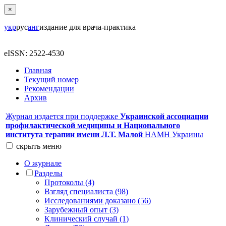
×
укр
рус
анг
издание для врача-практика
eISSN: 2522-4530
Главная
Текущий номер
Рекомендации
Архив
Журнал издается при поддержке
Украинской ассоциации
профилактической медицины и Национального
института терапии имени Л.Т. Малой
НАМН Украины
скрыть
меню
О журнале
Разделы
Протоколы (4)
Взгляд специалиста (98)
Исследованиями доказано (56)
Зарубежный опыт (3)
Клинический случай (1)