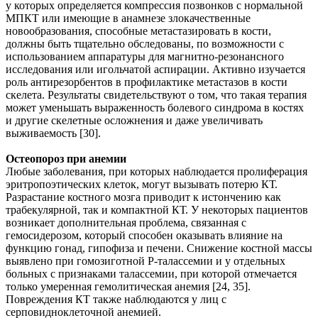
у которых определяется компрессия позвонков с нормальной
МПКТ или имеющие в анамнезе злокачественные
новообразования, способные метастазировать в кости,
должны быть тщательно обследованы, по возможности с
использованием аппаратуры для магнитно-резонансного
исследования или игольчатой аспирации. Активно изучается
роль антирезорбентов в профилактике метастазов в кости
скелета. Результаты свидетельствуют о том, что такая терапия
может уменьшать выраженность болевого синдрома в костях
и другие скелетные осложнения и даже увеличивать
выживаемость [30].
Остеопороз при анемии
Любые заболевания, при которых наблюдается пролиферация
эритропоэтических клеток, могут вызывать потерю КТ.
Разрастание костного мозга приводит к истончению как
трабекулярной, так и компактной КТ. У некоторых пациентов
возникает дополнительная проблема, связанная с
гемосидерозом, который способен оказывать влияние на
функцию гонад, гипофиза и печени. Снижение костной массы
выявлено при гомозиготной P-талассемии и у отдельных
больных с признаками талассемии, при которой отмечается
только умеренная гемолитическая анемия [24, 35].
Повреждения КТ также наблюдаются у лиц с
серповидноклеточной анемией.