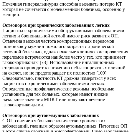
Почечная гиперкальциурия способна вызывать потерю КТ,
которая не сочетается с мочекаменной болезнью, особенно у
женщин.
Остеопороз при хронических заболеваниях легких
Пациенты с хроническими обструктивными заболеваниями
легких и бронхиальной астмой имеют риск развития ОП.
Отмечена высокая частота компрессионных переломов
позвонков у мужчин пожилого возраста с хронической
легочной болезнью, однако тяжелые клинические проявления
переломов встречаются наиболее часто у тех, кто принимает
глюкокортикоиды [73]. Использование ингаляционных
стероидов приводит к снижению неблагоприятных влияний
на скелет, но не предотвращает их полностью [109].
Следовательно, плотность КТ должна измеряться у всех
пациентов с хроническими заболеваниями легких.
Определенные профилактические режимы необходимо
установить для тех больных, которые имеют низкие
начальные значения МПКТ или получают лечение
глюкокортикоидами.
Остеопороз при аутоиммунных заболеваниях
С ОП сочетается большое количество хронических
заболеваний, главным образом аутоиммунных. Патогенез ОП
в этом случае сложный и многофакторный. Само заболевание