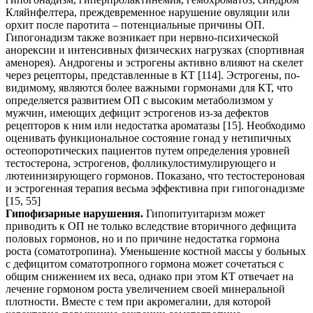
Кляйнфелтера, преждевременное нарушение овуляции или
орхит после паротита – потенциальные причины ОП.
Гипогонадизм также возникает при нервно-психической
анорексии и интенсивных физических нагрузках (спортивная
аменорея). Андрогены и эстрогены активно влияют на скелет
через рецепторы, представленные в КТ [114]. Эстрогены, по-
видимому, являются более важными гормонами для КТ, что
определяется развитием ОП с высоким метаболизмом у
мужчин, имеющих дефицит эстрогенов из-за дефектов
рецепторов к ним или недостатка ароматазы [15]. Необходимо
оценивать функциональное состояние гонад у нетипичных
остеопоротических пациентов путем определения уровней
тестостерона, эстрогенов, фолликулостимулирующего и
лютеинизирующего гормонов. Показано, что тестостероновая
и эстрогенная терапия весьма эффективна при гипогонадизме
[15, 55]
Гипофизарные нарушения.
Гипопитуитаризм может
приводить к ОП не только вследствие вторичного дефицита
половых гормонов, но и по причине недостатка гормона
роста (соматотропина). Уменьшение костной массы у больных
с дефицитом соматотропного гормона может сочетаться с
общим снижением их веса, однако при этом КТ отвечает на
лечение гормоном роста увеличением своей минеральной
плотности. Вместе с тем при акромегалии, для которой