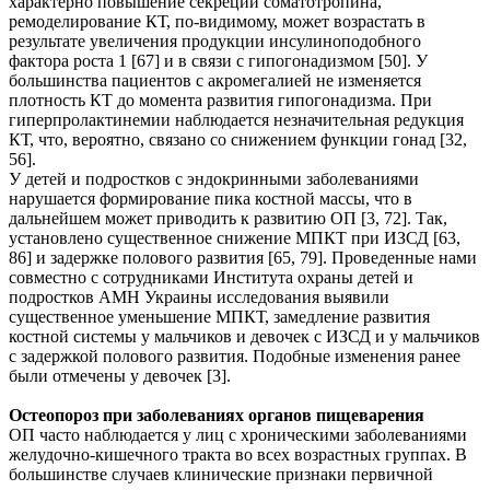
характерно повышение секреции соматотропина,
ремоделирование КТ, по-видимому, может возрастать в
результате увеличения продукции инсулиноподобного
фактора роста 1 [67] и в связи с гипогонадизмом [50]. У
большинства пациентов с акромегалией не изменяется
плотность КТ до момента развития гипогонадизма. При
гиперпролактинемии наблюдается незначительная редукция
КТ, что, вероятно, связано со снижением функции гонад [32,
56].
У детей и подростков с эндокринными заболеваниями
нарушается формирование пика костной массы, что в
дальнейшем может приводить к развитию ОП [3, 72]. Так,
установлено существенное снижение МПКТ при ИЗСД [63,
86] и задержке полового развития [65, 79]. Проведенные нами
совместно с сотрудниками Института охраны детей и
подростков АМН Украины исследования выявили
существенное уменьшение МПКТ, замедление развития
костной системы у мальчиков и девочек с ИЗСД и у мальчиков
с задержкой полового развития. Подобные изменения ранее
были отмечены у девочек [3].
Остеопороз при заболеваниях органов пищеварения
ОП часто наблюдается у лиц с хроническими заболеваниями
желудочно-кишечного тракта во всех возрастных группах. В
большинстве случаев клинические признаки первичной