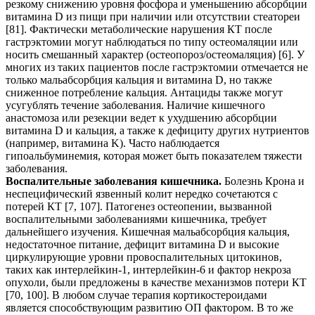
резкому снижению уровня фосфора и уменьшению абсорбции
витамина D из пищи при наличии или отсутствии стеатореи
[81]. Фактически метаболические нарушения КТ после
гастрэктомии могут наблюдаться по типу остеомаляции или
носить смешанный характер (остеопороз/остеомаляция) [6]. У
многих из таких пациентов после гастрэктомии отмечается не
только мальабсорбция кальция и витамина D, но также
сниженное потребление кальция. Антациды также могут
усугублять течение заболевания. Наличие кишечного
анастомоза или резекции ведет к ухудшению абсорбции
витамина D и кальция, а также к дефициту других нутриентов
(например, витамина K). Часто наблюдается
гипоальбуминемия, которая может быть показателем тяжести
заболевания.
Воспалительные заболевания кишечника.
Болезнь Крона и
неспецифический язвенный колит нередко сочетаются с
потерей КТ [7, 107]. Патогенез остеопении, вызванной
воспалительными заболеваниями кишечника, требует
дальнейшего изучения. Кишечная мальабсорбция кальция,
недостаточное питание, дефицит витамина D и высокие
циркулирующие уровни провоспалительных цитокинов,
таких как интерлейкин-1, интерлейкин-6 и фактор некроза
опухоли, были предложены в качестве механизмов потери КТ
[70, 100]. В любом случае терапия кортикостероидами
является способствующим развитию ОП фактором. В то же