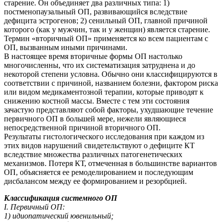
старение. Он объединяет два различных типа: 1)
постменопаузальный ОП, развивающийся вследствие
дефицита эстрогенов; 2) сенильный ОП, главной причиной
которого (как у мужчин, так и у женщин) является старение.
Термин «вторичный ОП» применяется ко всем пациентам с
ОП, вызванным иными причинами.
В настоящее время вторичные формы ОП настолько
многочисленны, что их систематизация затруднена и до
некоторой степени условна. Обычно они классифицируются в
соответствии с причиной, названием болезни, фактором риска
или видом медикаментозной терапии, которые приводят к
снижению костной массы. Вместе с тем эти состояния
зачастую представляют собой факторы, ухудшающие течение
первичного ОП в большей мере, нежели являющиеся
непосредственной причиной вторичного ОП.
Результаты гистологического исследования при каждом из
этих видов нарушений свидетельствуют о дефиците КТ
вследствие множества различных патогенетических
механизмов. Потеря КТ, отмеченная в большинстве вариантов
ОП, объясняется ее ремоделированием и последующим
дисбалансом между ее формированием и резорбцией.
Классификация системного ОП
І. Первичный ОП:
1) идиопатический ювенильный;