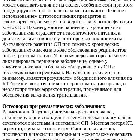
может оказывать влияние на скелет, особенно если при этом
продуцируются провоспалительные цитокины. Лечение с
использованием цитотоксических препаратов и
глюкокортикоидов может приводить к нарушению функции
клеток КТ. Наконец, многие пациенты с хроническими
заболеваниями страдают от недостаточного питания, а
двигательная активность у некоторых из них понижена.
Актуальность развития ОП при тяжелых хронических
заболеваниях отмечена в ходе обследования реципиентов
после трансплантации. Успешная пересадка органа может
ликвидировать первичное заболевание, однако у
значительного числа больных обнаруживается ОП с
последующими переломами. Нарушения в скелете, по-
видимому, являются результатом объединенного влияния на
КТ болезни, которая привела к трансплантации органа, и
неблагоприятных эффектов терапии, применяемой для
обеспечения выживания трансплантата.
Остеопороз при ревматических заболеваниях
Ревматоидный артрит, системная красная волчанка,
анкилозирующий спондилит и ревматическая полимиалгия
сочетаются с местным и системным ОП. Местная потеря КТ,
вероятно, связана с синовитом. Синовиальная ткань
производит в изобилии цитокины и может также содержать
мультиядерные клетки, которые фенотипически являются