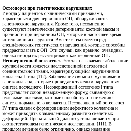
Остеопороз при генетических нарушениях
Иногда у пациентов с клиническими признаками,
характерными для первичного ОП, обнаруживаются
генетические нарушения. Кроме того, несомненно,
существуют генетические детерминанты костной массы и
прочности при первичном ОП, которые в настоящее время
интенсивно исследуются. Вместе с тем имеется ряд
специфических генетических нарушений, которые способны
предрасполагать к ОП. Эти случаи, как правило, очевидны,
однако иногда их рассматривают как первичный ОП.
Несовершенный остеогенез.
Это так называемое заболевание
хрупкой кости является наследственной патологией
соединительной ткани, характеризующейся нарушениями
коллагена I типа [112]. Заболевание связано с мутациями в
гене коллагена, которые приводят к тяжелым нарушениям
синтеза последнего. Несовершенный остеогенез I типа
представляет собой невыраженную форму, связанную с
нулевыми аллелями, которые способствуют снижению
синтеза нормального коллагена. Несовершенный остеогенез
IV типа связан с формированием дефектного коллагена и
может приводить к замедленному развитию скелетных
деформаций. Пренатальный диагноз устанавливается при
соответствующем генетическом исследовании [111]. В
прошлом лечение было ограничено, однако недавние