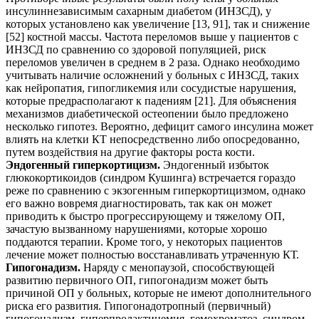
инсулиннезависимым сахарным диабетом (ИНЗСД), у
которых установлено как увеличение [13, 91], так и снижение
[52] костной массы. Частота переломов выше у пациентов с
ИНЗСД по сравнению со здоровой популяцией, риск
переломов увеличен в среднем в 2 раза. Однако необходимо
учитывать наличие осложнений у больных с ИНЗСД, таких
как нейропатия, гипогликемия или сосудистые нарушения,
которые предрасполагают к падениям [21]. Для объяснения
механизмов диабетической остеопении было предложено
несколько гипотез. Вероятно, дефицит самого инсулина может
влиять на клетки КТ непосредственно либо опосредованно,
путем воздействия на другие факторы роста кости.
Эндогенный гиперкортицизм.
Эндогенный избыток
глюкокортикоидов (синдром Кушинга) встречается гораздо
реже по сравнению с экзогенным гиперкортицизмом, однако
его важно вовремя диагностировать, так как он может
приводить к быстро прогрессирующему и тяжелому ОП,
зачастую вызванному нарушениями, которые хорошо
поддаются терапии. Кроме того, у некоторых пациентов
лечение может полностью восстанавливать утраченную КТ.
Гипогонадизм.
Наряду с менопаузой, способствующей
развитию первичного ОП, гипогонадизм может быть
причиной ОП у больных, которые не имеют дополнительного
риска его развития. Гипогонадотропный (первичный)
гипогонадизм, гиперпролактинемия, гемохроматоз, синдром