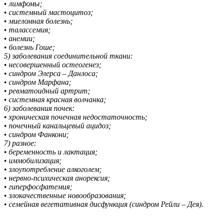
• лимфомы;
• системный мастоцитоз;
• миеломная болезнь;
• талассемия;
• анемии;
• болезнь Гоше;
5) заболевания соединительной ткани:
• несовершенный остеогенез;
• синдром Элерса – Данлоса;
• синдром Марфана;
• ревматоидный артрит;
• системная красная волчанка;
6) заболевания почек:
• хроническая почечная недостаточность;
• почечный канальцевый ацидоз;
• синдром Фанкони;
7) разное:
• беременность и лактация;
• иммобилизация;
• злоупотребление алкоголем;
• нервно-психическая анорексия;
• гиперфосфатемия;
• злокачественные новообразования;
• семейная вегетативная дисфункция (синдром Рейли – Дея).