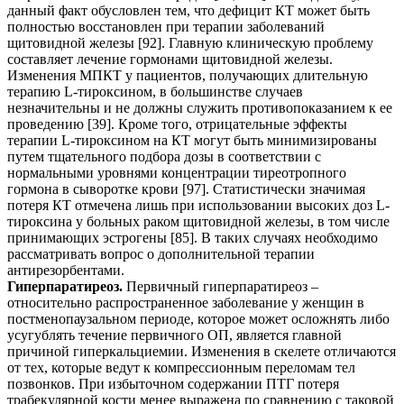
данный факт обусловлен тем, что дефицит КТ может быть
полностью восстановлен при терапии заболеваний
щитовидной железы [92]. Главную клиническую проблему
составляет лечение гормонами щитовидной железы.
Изменения МПКТ у пациентов, получающих длительную
терапию L-тироксином, в большинстве случаев
незначительны и не должны служить противопоказанием к ее
проведению [39]. Кроме того, отрицательные эффекты
терапии L-тироксином на КТ могут быть минимизированы
путем тщательного подбора дозы в соответствии с
нормальными уровнями концентрации тиреотропного
гормона в сыворотке крови [97]. Статистически значимая
потеря КТ отмечена лишь при использовании высоких доз L-
тироксина у больных раком щитовидной железы, в том числе
принимающих эстрогены [85]. В таких случаях необходимо
рассматривать вопрос о дополнительной терапии
антирезорбентами.
Гиперпаратиреоз.
Первичный гиперпаратиреоз –
относительно распространенное заболевание у женщин в
постменопаузальном периоде, которое может осложнять либо
усугублять течение первичного ОП, является главной
причиной гиперкальциемии. Изменения в скелете отличаются
от тех, которые ведут к компрессионным переломам тел
позвонков. При избыточном содержании ПТГ потеря
трабекулярной кости менее выражена по сравнению с таковой