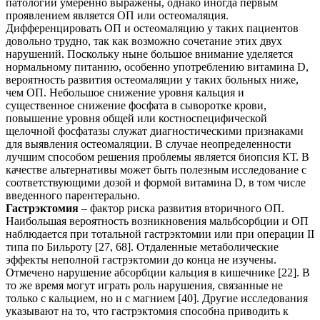
патологии умеренно выражены, однако иногда первым
проявлением является ОП или остеомаляция.
Дифференцировать ОП и остеомаляцию у таких пациентов
довольно трудно, так как возможно сочетание этих двух
нарушений. Поскольку ныне большое внимание уделяется
нормальному питанию, особенно употреблению витамина D,
вероятность развития остеомаляции у таких больных ниже,
чем ОП. Небольшое снижение уровня кальция и
существенное снижение фосфата в сыворотке крови,
повышение уровня общей или костноспецифической
щелочной фосфатазы служат диагностическими признаками
для выявления остеомаляции. В случае неопределенности
лучшим способом решения проблемы является биопсия КТ. В
качестве альтернативы может быть полезным исследование с
соответствующими дозой и формой витамина D, в том числе
введенного парентерально.
Гастрэктомия
– фактор риска развития вторичного ОП.
Наибольшая вероятность возникновения мальбсорбции и ОП
наблюдается при тотальной гастрэктомии или при операции II
типа по Бильроту [27, 68]. Отдаленные метаболические
эффекты неполной гастрэктомии до конца не изучены.
Отмечено нарушение абсорбции кальция в кишечнике [22]. В
то же время могут играть роль нарушения, связанные не
только с кальцием, но и с магнием [40]. Другие исследования
указывают на то, что гастрэктомия способна приводить к