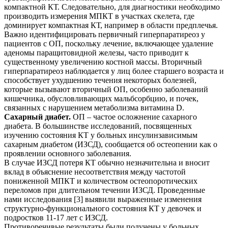
компактной КТ. Следовательно, для диагностики необходимо
производить измерения МПКТ в участках скелета, где
доминирует компактная КТ, например в области предплечья.
Важно идентифицировать первичный гиперпаратиреоз у
пациентов с ОП, поскольку лечение, включающее удаление
аденомы паращитовидной железы, часто приводит к
существенному увеличению костной массы. Вторичный
гиперпаратиреоз наблюдается у лиц более старшего возраста и
способствует ухудшению течения некоторых болезней,
которые вызывают вторичный ОП, особенно заболеваний
кишечника, обусловливающих мальбсорбцию, и почек,
связанных с нарушением метаболизма витамина D.
Сахарный диабет.
ОП – частое осложнение сахарного
диабета. В большинстве исследований, посвященных
изучению состояния КТ у больных инсулинзависимым
сахарным диабетом (ИЗСД), сообщается об остеопении как о
проявлении основного заболевания.
В случае ИЗСД потеря КТ обычно незначительна и вносит
вклад в объяснение несоответствия между частотой
пониженной МПКТ и количеством остеопоротических
переломов при длительном течении ИЗСД. Проведенные
нами исследования [3] выявили выраженные изменения
структурно-функционального состояния КТ у девочек и
подростков 11-17 лет с ИЗСД.
Противоречивые результаты были получены у больных