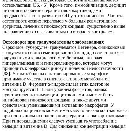
остеокластами [36, 45]. Кроме того, иммобилизация, дефицит
питания и особенно терапия глюкокортикоидами
предрасполагают к развитию ОП у этих пациентов. Частота
остеопоротических переломов у больных ревматоидным
артритом, леченных глюкокортикоидами, существенно выше
по сравнению с согласованным по возрасту контролем.
Остеопороз при гранулематозных заболеваниях
Саркоидоз, туберкулез, гранулематоз Вегенера, силиконовый
гранулематоз и диссеминированный кандидоз сочетаются с
нарушениями кальциевого метаболизма, включая
гиперкальциемию и гиперкальциурию, которые могут
приводить к нефрокальцинозу и почечной недостаточности
[98]. У таких больных активизированные макрофаги
принимают участие в синтезе активных метаболитов
витамина D. Фермент α-гидроксилаза этих клеток не
контролируется ПТГ или уровнем фосфатов, однако
чувствителен к стимуляции цитокинами и может быть
ингибирован глюкокортикоидами, а также другими
средствами, уменьшающими активацию макрофагов. У
подобных пациентов может иметь место низкая костная масса
при постоянном использовании терапии глюкокортикоидами.
При гиперкальциемии следует уменьшить употребление
кальция и витамина D. Для снижения концентрации кальция