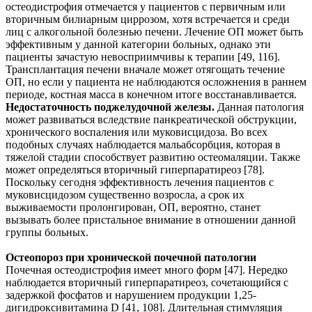
остеодистрофия отмечается у пациентов с первичным или
вторичным билиарным циррозом, хотя встречается и среди
лиц с алкогольной болезнью печени. Лечение ОП может быть
эффективным у данной категории больных, однако эти
пациенты зачастую невосприимчивы к терапии [49, 116].
Трансплантация печени вначале может отягощать течение
ОП, но если у пациента не наблюдаются осложнения в раннем
периоде, костная масса в конечном итоге восстанавливается.
Недостаточность поджелудочной железы.
Данная патология
может развиваться вследствие панкреатической обструкции,
хронического воспаления или муковисцидоза. Во всех
подобных случаях наблюдается мальабсорбция, которая в
тяжелой стадии способствует развитию остеомаляции. Также
может определяться вторичный гиперпаратиреоз [78].
Поскольку сегодня эффективность лечения пациентов с
муковисцидозом существенно возросла, а срок их
выживаемости пролонгирован, ОП, вероятно, станет
вызывать более пристальное внимание в отношении данной
группы больных.
Остеопороз при хронической почечной патологии
Почечная остеодистрофия имеет много форм [47]. Нередко
наблюдается вторичный гиперпаратиреоз, сочетающийся с
задержкой фосфатов и нарушением продукции 1,25-
дигидроксивитамина D [41, 108]. Длительная стимуляция