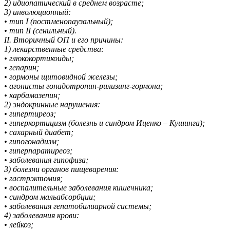
2) идиопатический в среднем возрасте;
3) инволюционный:
• тип I (постменопаузальный);
• тип II (сенильный).
ІІ. Вторичный ОП и его причины:
1) лекарственные средства:
• глюкокортикоиды;
• гепарин;
• гормоны щитовидной железы;
• агонисты гонадотропин-рилизинг-гормона;
• карбамазепин;
2) эндокринные нарушения:
• гипертиреоз;
• гиперкортицизм (болезнь и синдром Иценко – Кушинга);
• сахарный диабет;
• гипогонадизм;
• гиперпаратиреоз;
• заболевания гипофиза;
3) болезни органов пищеварения:
• гастрэктомия;
• воспалительные заболевания кишечника;
• синдром мальабсорбции;
• заболевания гепатобилиарной системы;
4) заболевания крови:
• лейкоз;