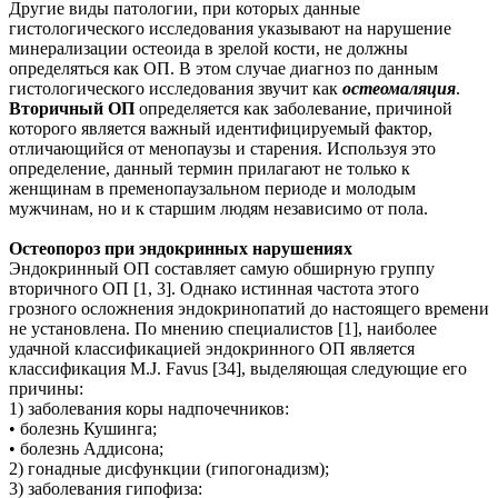
Другие виды патологии, при которых данные
гистологического исследования указывают на нарушение
минерализации остеоида в зрелой кости, не должны
определяться как ОП. В этом случае диагноз по данным
гистологического исследования звучит как
остеомаляция
.
Вторичный ОП
определяется как заболевание, причиной
которого является важный идентифицируемый фактор,
отличающийся от менопаузы и старения. Используя это
определение, данный термин прилагают не только к
женщинам в пременопаузальном периоде и молодым
мужчинам, но и к старшим людям независимо от пола.
Остеопороз при эндокринных нарушениях
Эндокринный ОП составляет самую обширную группу
вторичного ОП [1, 3]. Однако истинная частота этого
грозного осложнения эндокринопатий до настоящего времени
не установлена. По мнению специалистов [1], наиболее
удачной классификацией эндокринного ОП является
классификация M.J. Favus [34], выделяющая следующие его
причины:
1) заболевания коры надпочечников:
• болезнь Кушинга;
• болезнь Аддисона;
2) гонадные дисфункции (гипогонадизм);
3) заболевания гипофиза: