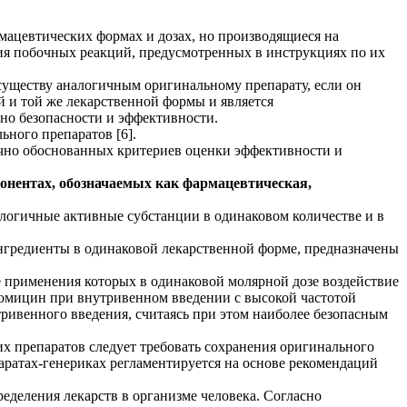
мацевтических формах и дозах, но производящиеся на
ния побочных реакций, предусмотренных в инструкциях по их
 существу аналогичным оригинальному препарату, если он
й и той же лекарственной формы и является
ьно безопасности и эффективности.
ьного препаратов [6].
учно обоснованных критериев оценки эффективности и
онентах, обозначаемых как фармацевтическая,
алогичные активные субстанции в одинаковом количестве и в
гредиенты в одинаковой лекарственной форме, предназначены
ле применения которых в одинаковой молярной дозе воздействие
ромицин при внутривенном введении с высокой частотой
ривенного введения, считаясь при этом наиболее безопасным
х препаратов следует требовать сохранения оригинального
паратах-генериках регламентируется на основе рекомендаций
еделения лекарств в организме человека. Согласно