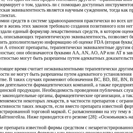
ормирует о том, удалось ли с помощью доступных инструментов
еская эквивалентность является научным суждением, тогда как
спектах.
номии средств в системе здравоохранения практически во всех
в жизнь этих законов требовало создания позитивного или нега
здали единый формуляр лекарственных средств, в котором оцен
ов, описывающих терапевтическую эквивалентность, позволяет б
учить дополнительную информацию об оценке FDA (вторая буква
и А относят препараты, терапевтически эквивалентные другим 
ностью; они обозначаются буквами AA, AN, AO, AP или AT в за
тностью могут быть разрешены путем адекватных доказательств
тоящее время считает неэквивалентными терапевтически другим
сти не могут быть разрешены путем адекватного установления 
тве. В таких случаях применяют обозначения BC, BD, BE, BN, B
ам деятельности фармацевтических компаний, а также предприя
цинской продукции. Необходимость проведения публичных слуша
 законодательные органы, фармацевтические организации, а та
меняемости некоторых лекарств, в частности препаратов с огра
ективности таких лекарств, если вместо препарата известной ф
трированной торговой маркой. С разъяснениями на эту тему в 
айтингейла. Ниже приводится его резюме [28]:
«Основываясь на
не препарата известной фирмы средством с незарегистрированно
и при изменении формулы или процесса производства препарата