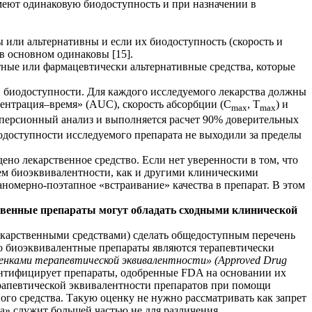
меют одинаковую биодоступность и при назначении в
или альтернативны и если их биодоступность (скорость и
 в основном одинаковы [15].
ные или фармацевтически альтернативные средства, которые
й биодоступности. Для каждого исследуемого лекарства должны
ентрация–время» (AUC), скорость абсорбции (C
, T
) и
max
max
исперсионный анализ и выполняется расчет 90% доверительных
одоступности исследуемого препарата не выходили за пределы
дено лекарственное средство. Если нет уверенности в том, что
ием биоэквивалентности, как и другими клиническими
аномерно-поэтапное «встраивание» качества в препарат. В этом
твенные препараты могут обладать сходными клинической
екарственными средствами) сделать общедоступным перечень
о биоэквивалентные препараты являются терапевтически
енками терапевтической эквивалентности» (Approved Drug
ентифицирует препараты, одобренные FDA на основании их
ерапевтической эквивалентности препаратов при помощи
го средства. Такую оценку не нужно рассматривать как запрет
га» служит большей частью не для различения