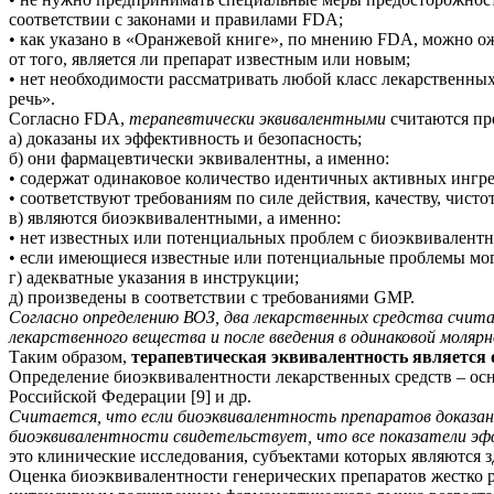
соответствии с законами и правилами FDA;
• как указано в «Оранжевой книге», по мнению FDA, можно ож
от того, является ли препарат известным или новым;
• нет необходимости рассматривать любой класс лекарственных
речь».
Согласно FDA,
терапевтически эквивалентными
считаются п
а) доказаны их эффективность и безопасность;
б) они фармацевтически эквивалентны, а именно:
• содержат одинаковое количество идентичных активных ингре
• соответствуют требованиям по силе действия, качеству, чисто
в) являются биоэквивалентными, а именно:
• нет известных или потенциальных проблем с биоэквивалентно
• если имеющиеся известные или потенциальные проблемы мог
г) адекватные указания в инструкции;
д) произведены в соответствии с требованиями GMP.
Согласно определению ВОЗ, два лекарственных средства счи
лекарственного вещества и после введения в одинаковой моля
Таким образом,
терапевтическая эквивалентность является
Определение биоэквивалентности лекарственных средств – осн
Российской Федерации [9] и др.
Считается, что если биоэквивалентность препаратов доказана
биоэквивалентности свидетельствует, что все показатели эф
это клинические исследования, субъектами которых являются 
Оценка биоэквивалентности генерических препаратов жестко 