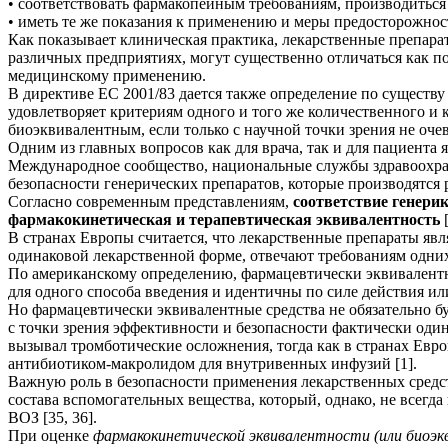
• соответствовать фармакопейным требованиям, производитьс
• иметь те же показания к применению и меры предосторожнос
Как показывает клиническая практика, лекарственные препара
различных предприятиях, могут существенно отличаться как п
медицинскому применению.
В директиве ЕС 2001/83 дается также определение по существ
удовлетворяет критериям одного и того же количественного и 
биоэквивалентным, если только с научной точки зрения не оче
Одним из главных вопросов как для врача, так и для пациента 
Международное сообщество, национальные службы здравоохран
безопасности генерических препаратов, которые производятс
Согласно современным представлениям,
соответствие генери
фармакокинетическая и терапевтическая эквивалентность
[
В странах Европы считается, что лекарственные препараты яв
одинаковой лекарственной форме, отвечают требованиям одних 
По американскому определению, фармацевтически эквивалентн
для одного способа введения и идентичны по силе действия ил
Но фармацевтически эквивалентные средства не обязательно бу
с точки зрения эффективности и безопасности фактически оди
вызывал тромботические осложнения, тогда как в странах Евр
антибиотиком-макролидом для внутривенных инфузий [1].
Важную роль в безопасности применения лекарственных средст
состава вспомогательных вещества, который, однако, не всегд
ВОЗ [35, 36].
При оценке
фармакокинетической эквивалентности (или биоэк