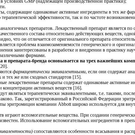
я в условиях GMP (надлежащей производственной практики);
ти.
ты, содержащие одинаковые активные ингредиенты в тех же фар
о терапевтической эффективности, так и по частоте возникнове
у аналогичных препаратов. Лекарственный препарат является по
качественного состава относительно действующих веществ, одно
видно, что он отличается от оригинального препарата относител
является проблема взаимозаменяемости генерического и оригинал
ения заинтересованы в разработке и внедрении в практику на
я различными фирмами.
ка и препарата-бренда основывается на трех важнейших комп
20].
ляются
фармацевтически эквивалентными
, если они содержат ан
и тех же или сходных стандартов [15].
ые лекарственные препараты содержат одинаковые активные ин
и концентрации активных веществ [16].
дут являться терапевтически эквивалентными, т.е. такими, пос
наково. Так, зарегистрированный в Российской Федерации эрит
опы эритромицин компании Abbott широко используется для внут
в играют вспомогательные вещества. При создании генерически
а известен. Использование вспомогательных ингредиентов в пре
вивалентности)
сопоставляются особенности всасывания и распр