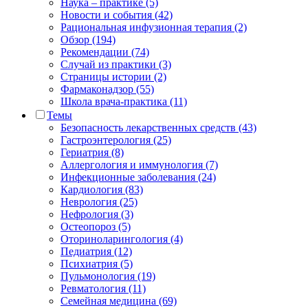
Наука – практике (5)
Новости и события (42)
Рациональная инфузионная терапия (2)
Обзор (194)
Рекомендации (74)
Случай из практики (3)
Страницы истории (2)
Фармаконадзор (55)
Школа врача-практика (11)
Темы
Безопасность лекарственных средств (43)
Гастроэнтерология (25)
Гериатрия (8)
Аллергология и иммунология (7)
Инфекционные заболевания (24)
Кардиология (83)
Неврология (25)
Нефрология (3)
Остеопороз (5)
Оториноларингология (4)
Педиатрия (12)
Психиатрия (5)
Пульмонология (19)
Ревматология (11)
Семейная медицина (69)