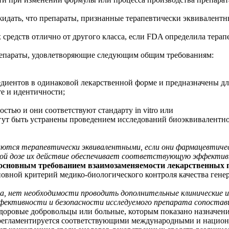
идать, что препараты, признанные терапевтически эквивалентн
 средств отлично от другого класса, если FDA определила терап
репараты, удовлетворяющие следующим общим требованиям:
диентов в одинаковой лекарственной форме и предназначены для
те и идентичности;
стью и они соответствуют стандарту in vitro или
ут быть устранены проведением исследований биоэквивалентно
таются терапевтически эквивалентными, если они фармацевтич
рной дозе их действие обеспечивает соответствующую эффективн
 основным требованием взаимозаменяемости лекарственных 
овной критерий медико-биологического контроля качества генер
, нет необходимости проводить дополнительные клинические ис
фективности и безопасности исследуемого препарата сопостав
здоровые добровольцы или больные, которым показано назначени
регламентируется соответствующими международными и национал