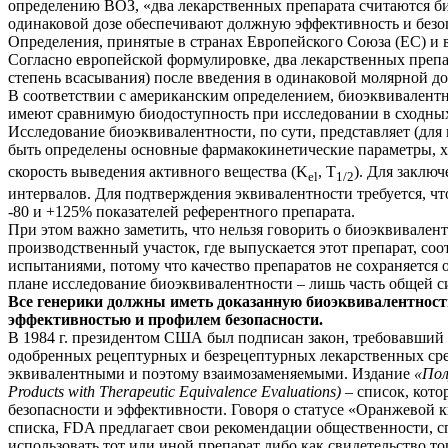
определению ВОЗ, «два лекарственных препарата считаются б
одинаковой дозе обеспечивают должную эффективность и безо
Определения, принятые в странах Европейского Союза (ЕС) и 
Согласно европейской формулировке, два лекарственных препа
степень всасывания) после введения в одинаковой молярной доз
В соответствии с американским определением, биоэквивалентн
имеют сравнимую биодоступность при исследовании в сходных
Исследование биоэквивалентности, по сути, представляет (дл
быть определены основные фармакокинетические параметры, х
скорость выведения активного вещества (K
, T
). Для заклю
el
1/2
интервалов. Для подтверждения эквивалентности требуется, 
-80 и +125% показателей референтного препарата.
При этом важно заметить, что нельзя говорить о биоэквивалент
производственный участок, где выпускается этот препарат, с
испытаниями, потому что качество препаратов не сохраняется 
плане исследование биоэквивалентности – лишь часть общей с
Все генерики должны иметь доказанную биоэквивалентност
эффективностью и профилем безопасности.
В 1984 г. президентом США был подписан закон, требовавший
одобренных рецептурных и безрецептурных лекарственных сре
эквивалентными и поэтому взаимозаменяемыми. Издание
«Пол
Products with Therapeutic Equivalence Evaluations)
– список, кот
безопасности и эффективности. Говоря о статусе «Оранжевой 
списка, FDA предлагает свои рекомендации общественности, с
использовать тот или иной препарат либо как свидетельство т