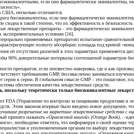
иоэквивалентными, если они фармацевтически эквивалентны, и
пасность».
в США, несколько отличаются.
рата биоэквивалентны, если они фармацевтически эквивалентны 
е сходна в такой степени, что их эффективность и безопасность
ые лекарственные препараты – это фармацевтически эквивалент
 экспериментальных условиях [16].
я перорально применяемых препаратов) испытание сравнительно
арактеризующие полноту абсорбции: площадь под кривой «конц
чения об отсутствии различий в этих параметрах применяется д
чтобы 90% доверительные интервалы соотношений параметров би
ности препаратов, если неизвестно наверняка, где и как произве
оответствует требованиям GMP, бессмысленно заниматься изучен
от серии к серии. В глобальном смысле GMP – это пошаговое, пл
истемы обеспечения качества лекарственных средств.
ь, поскольку теоретически только биоэквивалентные лекарс
 от FDA (Управление по контролю за пищевыми продуктами и л
дств. Этим законом впервые было введено новое допущение, чт
учившие разрешение на маркетинг лекарственные средства с оц
орый принято называть
«Оранжевой книгой» (Orange Book)
, – ид
книги», необходимо отметить, что информируя о своей оценке т
пециалистам и уполномоченным органам по выбору лекарственно
ого, что один их них предпочтительнее другого. «Оранжевая кни