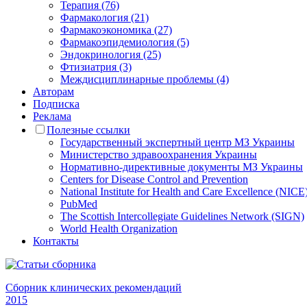
Терапия (76)
Фармакология (21)
Фармакоэкономика (27)
Фармакоэпидемиология (5)
Эндокринология (25)
Фтизиатрия (3)
Междисциплинарные проблемы (4)
Авторам
Подписка
Реклама
Полезные ссылки
Государственный экспертный центр МЗ Украины
Министерство здравоохранения Украины
Нормативно-директивные документы МЗ Украины
Centers for Disease Control and Prevention
National Institute for Health and Care Excellence (NICE
PubMed
The Scottish Intercollegiate Guidelines Network (SIGN)
World Health Organization
Контакты
Сборник клинических рекомендаций
2015