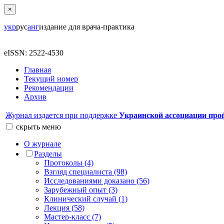
×
укр
рус
анг
издание для врача-практика
eISSN: 2522-4530
Главная
Текущий номер
Рекомендации
Архив
Журнал издается при поддержке
Украинской ассоциации про
скрыть
меню
О журнале
Разделы
Протоколы (4)
Взгляд специалиста (98)
Исследованиями доказано (56)
Зарубежный опыт (3)
Клинический случай (1)
Лекция (58)
Мастер-класс (7)