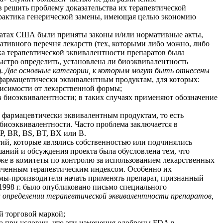
 решить проблему доказательства их терапевтической
 практика генерической замены, имеющая целью экономию
 штатах США были приняты законы и/или нормативные акты,
тивного перечня лекарств (тех, которыми либо можно, либо
ка терапевтической эквивалентности препаратов была
ыстро определить, установлена ли биоэквивалентность
).
Две основные категории, к которым могут быть отнесены
фармацевтически эквивалентным продуктам, для которых:
висимости от лекарственной формы;
 биоэквивалентности; в таких случаях применяют обозначение
 фармацевтически эквивалентным продуктам, то есть
биоэквивалентности. Часто проблема заключается в
P, BR, BS, BT, BX или B.
тий, которые являлись собственностью или подчинялись
ний и обсуждения проекта была обусловлена тем, что
кже в комитеты по контролю за использованием лекарственных
ниченным терапевтическим индексом. Особенно их
ирмы-производителя начать применять препарат, признанный
1998 г. было опубликовано письмо специального
 определении терапевтической эквивалентности препаратов,
й торговой маркой;
 при условии, что эти изменения одобрены FDA в