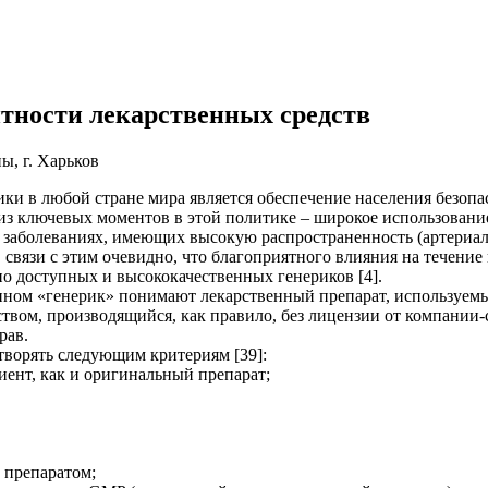
нтности лекарственных средств
, г. Харьков
ки в любой стране мира является обеспечение населения безо
з ключевых моментов в этой политике – широкое использование
заболеваниях, имеющих высокую распространенность (артериал
 В связи с этим очевидно, что благоприятного влияния на течен
о доступных и высококачественных генериков [4].
ном «генерик» понимают лекарственный препарат, используемы
вом, производящийся, как правило, без лицензии от компании-с
рав.
творять следующим критериям [39]:
иент, как и оригинальный препарат;
 препаратом;