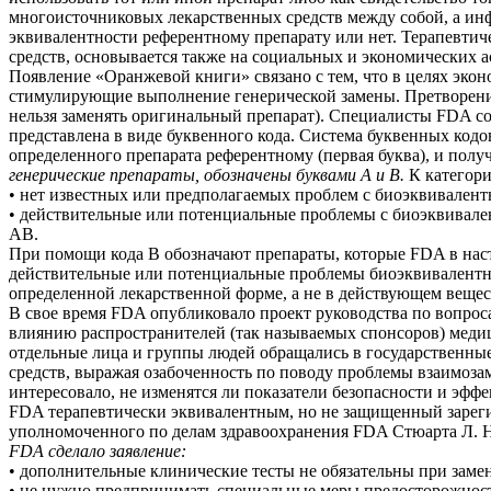
многоисточниковых лекарственных средств между собой, а инф
эквивалентности референтному препарату или нет. Терапевтич
средств, основывается также на социальных и экономических а
Появление «Оранжевой книги» связано с тем, что в целях эко
стимулирующие выполнение генерической замены. Претворение 
нельзя заменять оригинальный препарат). Специалисты FDA со
представлена в виде буквенного кода. Система буквенных код
определенного препарата референтному (первая буква), и пол
генерические препараты, обозначены буквами А и В.
К категори
• нет известных или предполагаемых проблем с биоэквивалент
• действительные или потенциальные проблемы с биоэквивален
АВ.
При помощи кода В обозначают препараты, которые FDA в нас
действительные или потенциальные проблемы биоэквивалентно
определенной лекарственной форме, а не в действующем вещес
В свое время FDA опубликовало проект руководства по вопрос
влиянию распространителей (так называемых спонсоров) меди
отдельные лица и группы людей обращались в государственные
средств, выражая озабоченность по поводу проблемы взаимоза
интересовало, не изменятся ли показатели безопасности и эфф
FDA терапевтически эквивалентным, но не защищенный зарегис
уполномоченного по делам здравоохранения FDA Стюарта Л. Н
FDA сделало заявление:
• дополнительные клинические тесты не обязательны при заме
• не нужно предпринимать специальные меры предосторожност