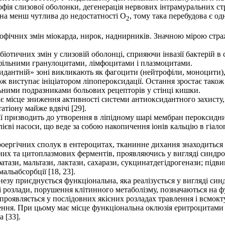
фія слизової оболонки, дегенерація нервових інтрамуральних ст
на менш чутлива до недостатності О
, тому така перебудова є о
2
рофічних змін міокарда, нирок, наднирників. Значною мірою стра
отичних змін у слизовій оболонці, сприяючи інвазії бактерій в 
офільними гранулоцитами, лімфоцитами і плазмоцитами.
антній» зоні викликають як фагоцити (нейтрофіли, моноцити), та
кож виступає ініціатором ліпопероксидації. Остання зростає так
ильними подразниками больових рецепторів у стінці кишки.
є місце зниження активності системи антиоксидантного захисту, 
тіону майже вдвічі [29].
призводить до утворення в ліпідному шарі мембран пероксидних
лієві насоси, що веде за собою накопичення іонів кальцію в гіал
оергічних сполук в ентероцитах, тканинне дихання знаходиться в
аних та цитоплазмових ферментів, проявляючись у вигляді синдро
тази, мальтази, лактази, сахарази, сукцинатдегідрогенази; під
льабсорбції [18, 23].
езу приєднується функціональна, яка реалізується у вигляді синд
унні розлади, порушення клітинного метаболізму, позначаються н
проявляється у послідовних якісних розладах травлення і всмокт
лення. При цьому має місце функціональна оклюзія еритроцитами
 [33].