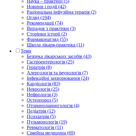
Наука – практиці (5)
Новини і події (42)
Раціональна інфузійна терапія (2)
Огляд (194)
Рекомендації (74)
Випадок з практики (3)
Сторінки історії (2)
Фармаконагляд (55)
Школа лікаря-практика (11)
Теми
Безпека лікарських засобів (43)
Гастроентерологія (25)
Геріатрія (8)
Алергологія та імунологія (7)
Інфекційні захворювання (24)
Кардіологія (83)
Неврологія (25)
Нефрологія (3)
Остеопороз (5)
Оториноларингологія (4)
Педіатрія (12)
Психіатрія (5)
Пульмонологія (19)
Ревматологія (11)
Сімейна медицина (69)