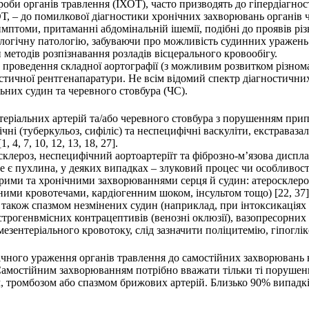
роби органів травлення (ІХОТ), часто призводять до гіпердіагно
ХОТ, – до помилкової діагностики хронічних захворювань органі
мптоми, притаманні абдомінальній ішемії, подібні до проявів рі
рологічну патологію, забуваючи про можливість судинних уражен
 методів розпізнавання розладів вісцерального кровообігу.
проведення складної аортографії (з можливим розвитком різноман
остичної рентгенапаратури. Не всім відомий спектр діагностични
ьних судин та черевного стовбура (ЧС).
ріальних артерій та/або черевного стовбура з порушенням приплив
чні (туберкульоз, сифіліс) та неспецифічні васкуліти, екстраваза
4, 7, 10, 12, 13, 18, 27].
клероз, неспецифічний аортоартеріїт та фіброзно-м’язова дисплаз
 є пухлина, у деяких випадках – злуковий процес чи особливості
гострими та хронічними захворюваннями серця й судин: атероскле
ими кровотечами, кардіогенним шоком, інсультом тощо) [22, 37]
також спазмом незмінених судин (наприклад, при інтоксикаціях
трогенвмісних контрацептивів (венозні оклюзії), вазопресорних л
ентеріального кровотоку, слід зазначити поліцитемію, гіпоглікем
ічного ураження органів травлення до самостійних захворювань н
Самостійним захворюванням потрібно вважати тільки ті порушенн
м, тромбозом або спазмом брижових артерій. Близько 90% випадкі