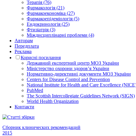
Терапія (76)
Фармакологія (21)
Фармакоекономіка (27)
Фармакоепідеміологія (5)
Ендокринологія (25)
Фтизіатрія (3)
Міждисциплінарні проблеми (4)
Авторам
Передплата
Реклама
Корисні посилання
Державний експертний центр МОЗ України
Міністерство охорони здоров’я України
Нормативно-директивні документи МОЗ України
Centers for Disease Control and Prevention
National Institute for Health and Care Excellence (NICE
PubMed
The Scottish Intercollegiate Guidelines Network (SIGN)
World Health Organization
Контакти
Сборник клинических рекомендаций
2015