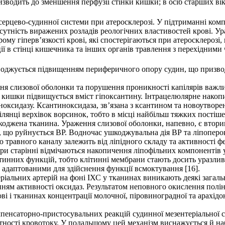
призводить до зменшення перфузії стінки кишки; в осіб старших в
 серцево-судинної системи при атеросклерозі. У підтриманні ком
дсутність виражених розладів реологічних властивостей крові. У
у гіперв’язкості крові, які спостерігаються при атеросклерозі, 
ї в стінці кишечника та інших органів травлення з перехідними 
оводжується підвищенням периферичного опору судин, що призво
 слизової оболонки та порушення проникності капілярів важливу
и кишки підвищується вміст гіпоксантину. Інтрацелюлярне накоп
оксидазу. Ксантиноксидаза, зв’язана з ксантином та новоутворе
ілянці верхівок ворсинок, тобто в місці найбільш тяжких постіш
оджена тканина. Ураження слизової оболонки, напевно, є вторин
у, що руйнується ВР. Водночас ушкоджувальна дія ВР та ліпоперок
 травного каналу залежить від ліпідного складу та активності фе
При старінні відмічаються накопичення ліпофільних компонентів 
ітинних функцій, тобто клітинні мембрани стають досить уразл
 адаптованими для здійснення функції всмоктування [16].
еріальних артерій на фоні ІХС у тканинах виникають деякі загал
ням активності оксидаз. Результатом неповного окислення полін
ові і тканинах концентрації молочної, піровиноградної та арахі
енсаторно-пристосувальних реакцій судинної мезентеріальної си
тності кровотоку. У подальшому цей механізм виснажується й наб