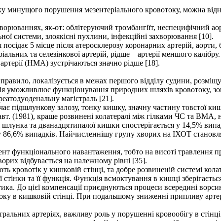
у минущого порушення мезентеріального кровотоку, можна відне
рюваннях, як-от: облітеруючий тромбангіїт, неспецифічний аор
ьної системи, злоякісні пухлини, інфекційні захворювання [10].
посідає 5 місце після атеросклерозу коронарних артерій, аорти,
льних та селезінкової артерій, рідше – артерії меншого калібру.
артерії (НМА) зустрічаються значно рідше [18].
 правило, локалізується в межах першого відділу судини, розміщую
ія уможливлює функціонування природних шляхів кровотоку, зокр
реатодуоденальну магістраль [21].
ає підшлункову залозу, тонку кишку, значну частину товстої ки
івавт. (1981), краще розвинені колатералі між гілками ЧС та ВМА,
 шлунка та дванадцятипалої кишки спостерігається у 14,5% випадк
 86,6% випадків. Найчисленнішу групу хворих на ІХОТ становлять
ент функціонального навантаження, тобто на висоті травлення п
орих відбувається на належному рівні [35].
ь кровотік у кишковій стінці, та добре розвиненій системі кола
ї стінки та її функція. Функція всмоктування в кишці зберігаєть
ика. До цієї компенсації приєднуються процеси всередині ворси
оку в кишковій стінці. При подальшому зниженні припливу артер
істральних артеріях, важливу роль у порушенні кровообігу в стінц