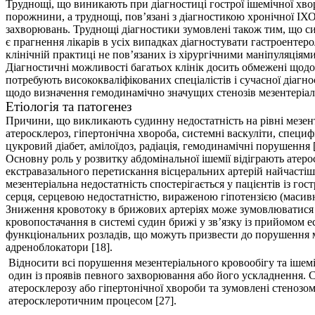
Труднощі, що виникають при діагностиці гострої ішемічної хво
порожнини, а труднощі, пов’язані з діагностикою хронічної І
захворювань. Труднощі діагностики зумовлені також тим, що си
є прагнення лікарів в усіх випадках діагностувати гастроенте
клінічній практиці не пов’язаних із хірургічними маніпуляціями
Діагностичні можливості багатьох клінік досить обмежені щодо 
потребують висококваліфікованих спеціалістів і сучасної діагн
щодо визначення гемодинамічно значущих стенозів мезентеріал
Етіологія та патогенез
Причини, що викликають судинну недостатність на рівні мезенте
атеросклероз, гіпертонічна хвороба, системні васкуліти, специфі
цукровий діабет, амілоїдоз, радіація, гемодинамічні порушення [1, 
Основну роль у розвитку абдомінальної ішемії відіграють атерос
екстравазального перетискання вісцеральних артерій найчастіше
мезентеріальна недостатність спостерігається у пацієнтів із 
серця, серцевою недостатністю, вираженою гіпотензією (масивн
Зниження кровотоку в брижових артеріях може зумовлюватися 
кровопостачання в системі судин брижі у зв’язку із прийомом ес
функціональних розладів, що можуть призвести до порушення мез
адреноблокатори [18].
Відносити всі порушення мезентеріального кровообігу та ішем
один із проявів певного захворювання або його ускладнення. 
атеросклерозу або гіпертонічної хвороби та зумовлені стенозо
атеросклеротичним процесом [27].