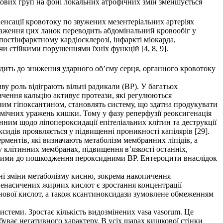
ікових груп на фоні локальних атрофічних змін зменшується
пенсації кровотоку по звужених мезентеріальних артеріях
раження цих ланок переводить абдомінальний кровообіг у
постінфарктному кардіосклерозі, інфаркті міокарда,
чи стійкими порушеннями їхніх функцій [4, 8, 9].
дить до зниження ударного об’єму серця, органного кровотоку
 роль відіграють вільні радикали (ВР). У багатьох
ичення кальцію активує протеази, які регулюються
ним гіпоксантином, становлять систему, що здатна продукувати
емічних уражень кишки. Тому у фазу реперфузії реоксигенація
ним щодо ліпопероксидації епітеліальних клітин та деструкції
сидів проявляється у підвищенні проникності капілярів [29].
рментів, які визначають метаболізм мембранних ліпідів, а
у клітинних мембранах, підвищення в’язкості останніх,
ивими до пошкодження пероксидними ВР. Ентероцити внаслідок
ьні зміни метаболізму кисню, зокрема накопичення
енасичених жирних кислот є зростання концентрації
донової кислот, а також ксантиноксидази зумовлене обмеженням
стеми. Зростає кількість видозмінених vasa vasorum. Це
уває негативного характеру. В усіх шарах кишкової стінки