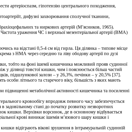
сти артеріоспазм, гіпотензію центрального походження,
тоартеріїт, дифузні захворювання сполучної тканини,
 брахіоцефальних та ниркових артерій (М’ясников, 1965).
 Частота ураження ЧС і верхньої мезентеріальної артерії (ВМА)
чись на відстані 0,5-4 см від гирла. Ця ділянка – типове місце
ема з НМА через середню та ліву ободову артерії по дузі
шки, тобто на фоні ішемії кишечника можливий прояв судинної
 ніж у ділянці товстої кишки, чим і пояснюється більш частий
ів, підшлункової залози – у 26,3%, печінки – у 20,5% [37].
 особи літнього та старечого віку, більшість з яких мають
ри підвищенні метаболічної активності кишечника та посиленні
терального кровообігу впродовж певного часу забезпечується
ся в задовільному стані до початку розвитку незворотних
нок кишки. Верхівки ворсинок, де в основному відбувається
іальної крові виникає ішемія м’язового шару кишки і
і кишки відіграють вікові зрушення в інтрамуральній судинній