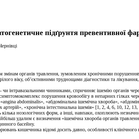
атогенетичне підґрунтя превентивної фа
Чернівці
м змінам органів травлення, зумовленим хронічними порушенням
 зрілого віку, об’єктивними труднощами діагностики та лікуванн
а- чи інтравазальними чинниками, спричиняє ішемію органів чер
 симптомокомплекс порушення кровообігу в непарних гілках чере
 «angina abdominalis», «абдомінальна ішемічна хвороба», «абдомі
терій», «хронічна інтестинальна ішемія» [1, 2, 4, 6, 10, 12, 13, 
 кілька нозологічних форм, а інші, навпаки, охоплюють незначни
йбільш удалим є визначення «ішемічна хвороба органів травлення
динного басейну.
рювань кишечника відомі досить давно, особливості клінічного 