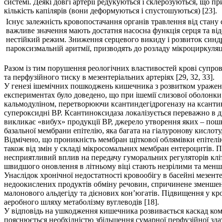
системі. Деякі довгі артерії редукуються і склерозуються, що 
кількість капілярів (вони деформуються і спустошуються) [23].
Існує залежність кровопостачання органів травлення від стану
важливе значення мають достатня насосна функція серця та ві
нестійкий режим. Зниження серцевого викиду і розвиток синдром
пароксизмальній аритмії, призводять до розладу мікроциркуляці
Разом із тим порушення реологічних властивостей крові супр
та перфузійного тиску в мезентеріальних артеріях [29, 32, 33].
У генезі ішемічних пошкоджень кишечника з розвитком ураження
експериментах було доведено, що при ішемії слизової оболонк
кальмодуліном, перетворюючи ксантиндегідрогеназу на ксантин
супероксидні ВР. Ксантиноксидаза локалізується переважно в д
викликає «вибух» продукції ВР, джерело утворення яких – пошк
базальної мембрани епітелію, яка багата на гіалуронову кислот
Відмічено, що проникність мембран щіткової облямівки епітелію
також від змін у складі мікросомальних мембран ентероцитів. 
несприятливий вплив на передачу гуморальних регуляторів кл
швидшого оновлення в літньому віці стають незрілими та менш
Унаслідок хронічної недостатності кровообігу в басейні мезент
недоокислених продуктів обміну речовин, спричинене зменшен
малонового альдегіду та дієнових кон’югатів. Підвищення у кр
аеробного шляху метаболізму вуглеводів [18].
У відповідь на ушкодження кишечника розвивається каскад комп
пояснюється необхідністю збільшення сумарної перфузійної зда