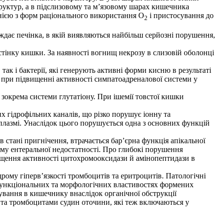
руктур, а в підслизовому та м’язовому шарах кишечника
днією з форм раціонального використання О
і пристосування до
2
ждає печінка, в якій виявляються найбільш серйозні порушення,
стінку кишки. За наявності вогнищ некрозу в слизовій оболонці
к і бактерії, які генерують активні форми кисню в результаті
ож при підвищенні активності симпатоадреналової системи у
зокрема системи глутатіону. При ішемії товстої кишки
 гідрофільних каналів, що різко порушує іонну та
оплазмі. Унаслідок цього порушується одна з основних функцій
 стані пригнічення, втрачається бар’єрна функція апікальної
му ентеральної недостатності. Про глибокі порушення
вищення активності цитохромооксидази й амінопептидази в
рому гіперв’язкості тромбоцитів та еритроцитів. Патологічні
а функціональних та морфологічних властивостях формених
ування в кишечнику внаслідок органічної обструкції
 та тромбоцитами судин оточини, які теж включаються у