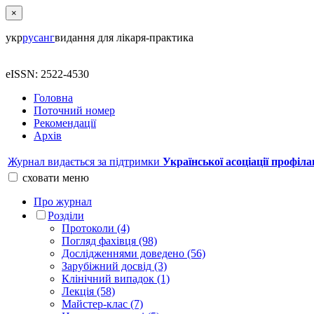
×
укр
рус
анг
видання для лікаря-практика
eISSN: 2522-4530
Головна
Поточний номер
Рекомендації
Архів
Журнал видається за підтримки
Української асоціації профіла
сховати
меню
Про журнал
Розділи
Протоколи (4)
Погляд фахівця (98)
Дослідженнями доведено (56)
Зарубіжний досвід (3)
Клінічний випадок (1)
Лекція (58)
Майстер-клас (7)