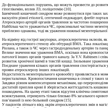
До функціональних порушень, що можуть призвести до розвитк
гіпоглікемію, вплив ЛЗ, поліцитемію [10].
Ішемічний кишечний синдром може розвинутися при таких захво
васкуліти різної етіології, септичний ендокардит, флебіт портал
Атеросклероз артерій органів травлення за частотою поширення 
Найбільш часто уражаються ЧС, проксимальні частини мезентеріа
приблизно однакова, тоді як ураження нижньої мезентеріальної 
На відміну від гострої закупорки, атеросклеротична оклюзія, як
атеросклеротичного стенозу або обтурації ВМА. Така локалізац
Ріолана, а також із ЧС через гастродуоденальну артерію та панк
Велике значення має ураження ВМА, оскільки вона кровопостач
патології інших органів травного каналу. За Y.V. Rabinsen і сп
розвиток хронічної ішемії в товстій кишці. Ізольоване ураження
Поєднане ураження кількох органів травлення спостерігається у
прояви атеросклерозу інших локалізацій.
Недостатність мезентеріального кровообігу проявляється в мом
перистальтики. Кровопостачання кишечника в спокої у таких хв
Завдяки різним компенсаторним механізмам, що перерозподіляют
достатній приплив крові й зберігається життєздатність кишково
пошкоджень. На цьому етапі також відсутня клінічна симптомат
всмоктування, отримують тільки близько 8% загального кровот
пов’язаний із нею больовий синдром [15].
У пацієнтів літнього віку, окрім атеросклеротичних змін в маг