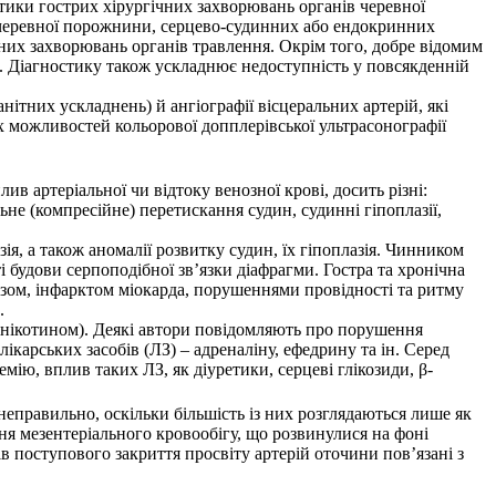
стики гострих хірургічних захворювань органів черевної
в черевної порожнини, серцево-судинних або ендокринних
зних захворювань органів травлення. Окрім того, добре відомим
ь. Діагностику також ускладнює недоступність у повсякденній
ітних ускладнень) й ангіографії вісцеральних артерій, які
х можливостей кольорової допплерівської ультрасонографії
 артеріальної чи відтоку венозної крові, досить різні:
льне (компресійне) перетискання судин, судинні гіпоплазії,
ія, а також аномалії розвитку судин, їх гіпоплазія. Чинником
 будови серпоподібної зв’язки діафрагми. Гостра та хронічна
розом, інфарктом міокарда, порушеннями провідності та ритму
.
 нікотином). Деякі автори повідомляють про порушення
ікарських засобів (ЛЗ) – адреналіну, ефедрину та ін. Серед
ію, вплив таких ЛЗ, як діуретики, серцеві глікозиди, β-
еправильно, оскільки більшість із них розглядаються лише як
я мезентеріального кровообігу, що розвинулися на фоні
в поступового закриття просвіту артерій оточини пов’язані з