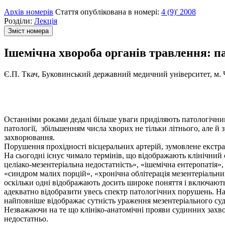
Архів номерів
Стаття опублікована в номері:
4 (9)' 2008
Розділи:
Лекція
Зміст номера
Ішемічна хвороба органів травлення: п
Є.П. Ткач, Буковинський державний медичний університет, м. 
Останніми роками дедалі більше уваги приділяють патологічни
патології, збільшенням числа хворих не тільки літнього, але й
захворювання.
Порушення прохідності вісцеральних артерій, зумовлене екстр
На сьогодні існує чимало термінів, що відображають клінічний
целіако-мезентеріальна недостатність», «ішемічна ентеропатія»,
«синдром малих порцій», «хронічна облітерація мезентеріальних ар
оскільки одні відображають досить широке поняття і включають
адекватно відобразити увесь спектр патологічних порушень. На
найповніше відображає сутність ураження мезентеріального су
Незважаючи на те що клініко-анатомічні прояви судинних захво
недостатньо.