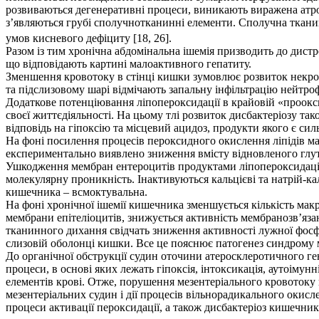
розвиваються дегенеративні процеси, виникають виражена атро
з’являються грубі сполучнотканинні елементи. Сполучна ткани
умов кисневого дефіциту [18, 26].
Разом із тим хронічна абдомінальна ішемія призводить до дист
що відповідають картині малоактивного гепатиту.
Зменшення кровотоку в стінці кишки зумовлює розвиток некробі
та підслизовому шарі відмічають запальну інфільтрацію нейтр
Додаткове потенціювання ліпопероксидації в крайовій «прооксид
своєї життєдіяльності. На цьому тлі розвиток дисбактеріозу та
відповідь на гіпоксію та місцевий ацидоз, продукти якого є с
На фоні посилення процесів пероксидного окислення ліпідів ма
експериментально виявлено зниження вмісту відновленого глута
Ушкодження мембран ентероцитів продуктами ліпопероксидації 
молекулярну проникність. Інактивуються кальцієві та натрій-ка
кишечника – всмоктувальна.
На фоні хронічної ішемії кишечника зменшується кількість макр
мембрани епітеліоцитів, знижується активність мембранозв’яз
тканинного дихання свідчать зниження активності лужної фосфа
слизовій оболонці кишки. Все це пояснює патогенез синдрому ма
До органічної обструкції судин оточини атеросклеротичного ген
процеси, в основі яких лежать гіпоксія, інтоксикація, аутоім
елементів крові. Отже, порушення мезентеріального кровотоку 
мезентеріальних судин і дії процесів вільнорадикального окис
процеси активації пероксидації, а також дисбактеріоз кишечника