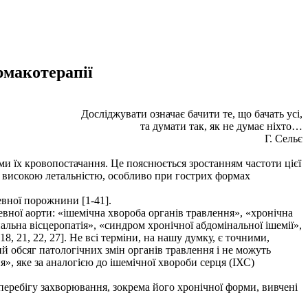
рмакотерапії
Досліджувати означає бачити те, що бачать усі,
та думати так, як не думає ніхто…
Г. Сельє
и їх кровопостачання. Це пояснюється зростанням частоти цієї
я, високою летальністю, особливо при гострих формах
евної порожнини [1-41].
вної аорти: «ішемічна хвороба органів травлення», «хронічна
нальна вісцеропатія», «синдром хронічної абдомінальної ішемії»,
18, 21, 22, 27]. Не всі терміни, на нашу думку, є точними,
й обсяг патологічних змін органів травлення і не можуть
», яке за аналогією до ішемічної хвороби серця (ІХС)
перебігу захворювання, зокрема його хронічної форми, вивчені