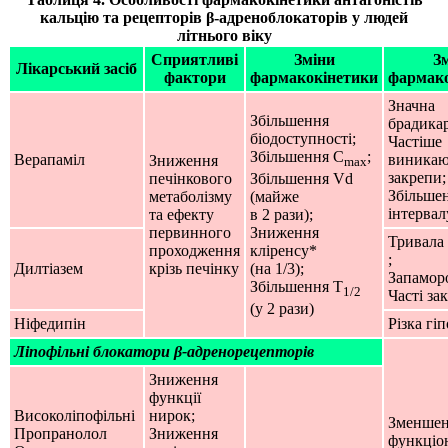
кальцію та рецепторів β-адреноблокаторів у людей
літнього віку
Сприятливі
Зміни
З
Лікарський засіб
фактори
фармакокінетики
фармак
Значна
Збільшення
брадикар
біодоступності;
Частіше
Збільшення С
;
Верапаміл
виникаю
Зниження
max
закрепи;
печінкового
Збільшення Vd
Збільше
метаболізму
(майже
інтерва
та ефекту
в 2 рази);
первинного
Зниження
Тривала 
проходження
кліренсу*
;
Дилтіазем
крізь печінку
(на 1/3);
Запамор
Збільшення Т
1/2
Часті за
(у 2 рази)
Ніфедипін
Різка гіп
Ліпофільні блокатори β-адренорецепторів
Зниження
функції
Високоліпофільні
нирок;
Зменше
Пропранолол
Зниження
функціо