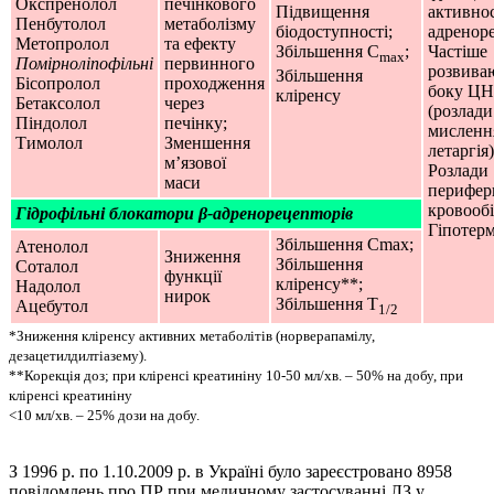
Окспренолол
печінкового
Підвищення
активнос
Пенбутолол
метаболізму
біодоступності;
адреноре
Метопролол
та ефекту
Збільшення С
;
Частіше
max
Помірноліпофільні
первинного
розвива
Збільшення
Бісопролол
проходження
боку Ц
кліренсу
Бетаксолол
через
(розлади
Піндолол
печінку;
мисленн
Тимолол
Зменшення
летаргія)
м’язової
Розлади
маси
перифер
кровообі
Гідрофільні блокатори β-адренорецепторів
Гіпотерм
Збільшення Сmax;
Атенолол
Зниження
Збільшення
Соталол
функції
кліренсу**;
Надолол
нирок
Збільшення Т
Ацебутол
1/2
*Зниження кліренсу активних метаболітів (норверапамілу,
дезацетилдилтіазему).
**Корекція доз; при кліренсі креатиніну 10-50 мл/хв. – 50% на добу, при
кліренсі креатиніну
<10 мл/хв. – 25% дози на добу.
З 1996 р. по 1.10.2009 р. в Україні було зареєстровано 8958
повідомлень про ПР при медичному застосуванні ЛЗ у