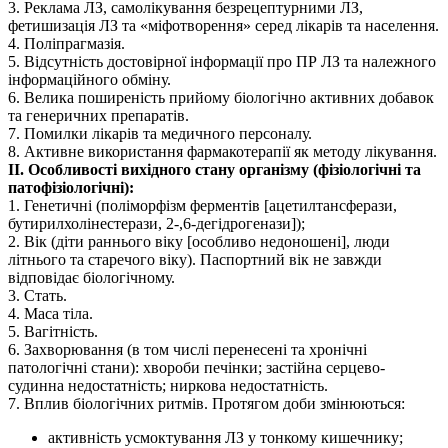
3. Реклама ЛЗ, самолікування безрецептурними ЛЗ,
фетишизація ЛЗ та «міфотворення» серед лікарів та населення.
4. Поліпрагмазія.
5. Відсутність достовірної інформації про ПР ЛЗ та належного
інформаційного обміну.
6. Велика поширеність прийому біологічно активних добавок
та генеричних препаратів.
7. Помилки лікарів та медичного персоналу.
8. Активне використання фармакотерапії як методу лікування.
ІІ. Особливості вихідного стану організму (фізіологічні та
патофізіологічні):
1. Генетичні (поліморфізм ферментів [ацетилтансферази,
бутирилхолінестерази, 2-,6-дегідрогенази]);
2. Вік (діти раннього віку [особливо недоношені], люди
літнього та старечого віку). Паспортний вік не завжди
відповідає біологічному.
3. Стать.
4. Маса тіла.
5. Вагітність.
6. Захворювання (в том числі перенесені та хронічні
патологічні стани): хвороби печінки; застійна серцево-
судинна недостатність; ниркова недостатність.
7. Вплив біологічних ритмів. Протягом доби змінюються:
активність усмоктування ЛЗ у тонкому кишечнику;