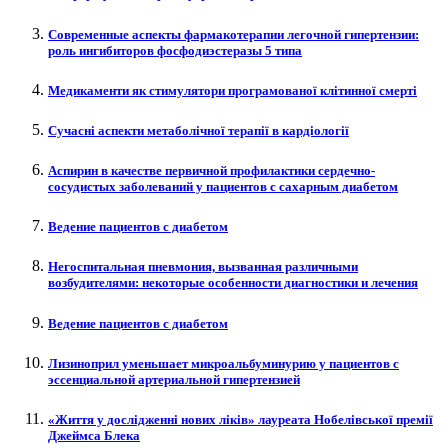
Современные аспекты фармакотерапии легочной гипертензии:
роль ингибиторов фосфодиэстеразы 5 типа
Медикаменти як стимулятори програмованої клітинної смерті
Сучасні аспекти метаболічної терапії в кардіології
Аспирин в качестве первичной профилактики сердечно-
сосудистых заболеваний у пациентов с сахарным диабетом
Ведение пациентов с диабетом
Негоспитальная пневмония, вызванная различными
возбудителями: некоторые особенности диагностики и лечения
Ведение пациентов с диабетом
Лизиноприл уменьшает микроальбуминурию у пациентов с
эссенциальной артериальной гипертензией
«Життя у дослідженні нових ліків» лауреата Нобелівської премії
Джеймса Блека