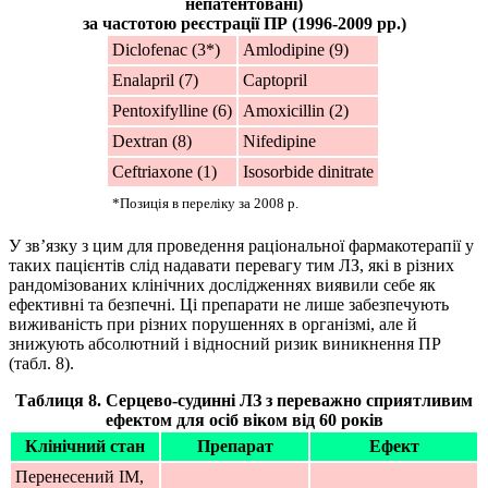
непатентовані)
за частотою реєстрації ПР (1996-2009 рр.)
Diclofenac (3*)
Amlodipine (9)
Enalapril (7)
Captopril
Pentoxifylline (6)
Amoxicillin (2)
Dextran (8)
Nifedipine
Ceftriaxone (1)
Isosorbide dinitrate
*Позиція в переліку за 2008 р.
У зв’язку з цим для проведення раціональної фармакотерапії у
таких пацієнтів слід надавати перевагу тим ЛЗ, які в різних
рандомізованих клінічних дослідженнях виявили себе як
ефективні та безпечні. Ці препарати не лише забезпечують
виживаність при різних порушеннях в організмі, але й
знижують абсолютний і відносний ризик виникнення ПР
(табл. 8)
.
Таблиця 8. Серцево-судинні ЛЗ з переважно сприятливим
ефектом для осіб віком від 60 років
Клінічний стан
Препарат
Ефект
Перенесений ІМ,