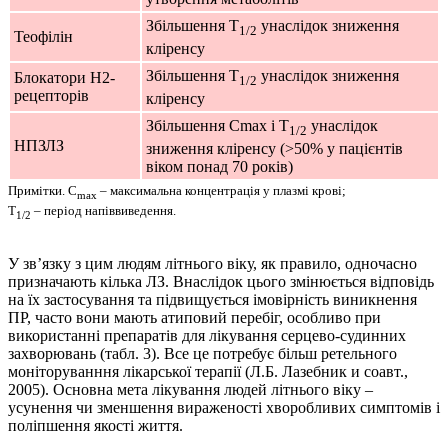
Збільшення Т
унаслідок зниження
1/2
Теофілін
кліренсу
Збільшення Т
унаслідок зниження
Блокатори Н2-
1/2
рецепторів
кліренсу
Збільшення Сmax і Т
унаслідок
1/2
НПЗЛЗ
зниження кліренсу (>50% у пацієнтів
віком понад 70 років)
Примітки. С
– максимальна концентрація у плазмі крові;
max
Т
– період напіввиведення.
1/2
У зв’язку з цим людям літнього віку, як правило, одночасно
призначають кілька ЛЗ. Внаслідок цього змінюється відповідь
на їх застосування та підвищується імовірність виникнення
ПР, часто вони мають атиповий перебіг, особливо при
використанні препаратів для лікування серцево-судинних
захворювань
(табл. 3)
. Все це потребує більш ретельного
моніторуванння лікарської терапії (Л.Б. Лазебник и соавт.,
2005). Основна мета лікування людей літнього віку –
усунення чи зменшення вираженості хворобливих симптомів і
поліпшення якості життя.