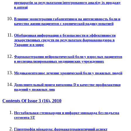
препаратів за результатами інтегрованого аналізу їх продажу
в аптеці
Влияние монотерапии габапентином на интенсивность боли и
качество жизни пациентов с хронической радикулопатией
Обобщенная информация о безопасности и эффективности
лекарственных средств по результатам фармаконадзора в
Украине и в мире
Фармакотерапия нейропатической боли у взрослых пациентов
в неспециализированных медицинских учреждениях
Медикаментозное лечение хронической боли у пожилых людей
Дополнительный прием витамина D в качестве профилактики
падений у пожилых лиц
Contents Of Issue
3 (16)
, 2010
Нестабильная стенокардия и инфаркт миокарда без подъема
сегмента ST
Гіпертрофія міокарда: фармакотерапевтичний аспект