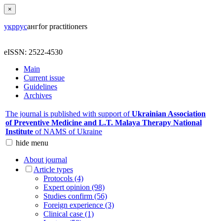
×
укр
рус
анг
for practitioners
eISSN: 2522-4530
Main
Current issue
Guidelines
Archives
The journal is published with support of
Ukrainian Association
of Preventive Medicine and L.T. Malaya Therapy National
Institute
of NAMS of Ukraine
hide
menu
About journal
Article types
Protocols (4)
Expert opinion (98)
Studies confirm (56)
Foreign experience (3)
Clinical case (1)