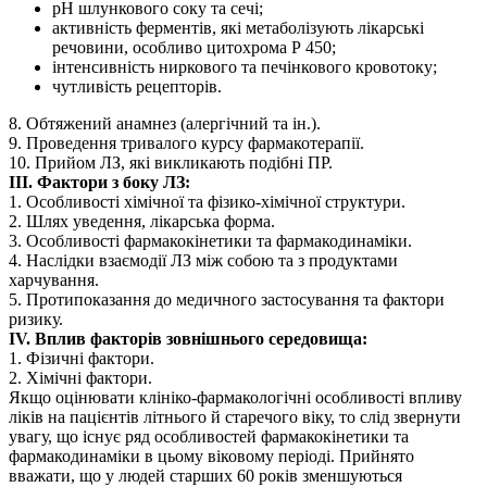
рН шлункового соку та сечі;
активність ферментів, які метаболізують лікарські
речовини, особливо цитохрома Р 450;
інтенсивність ниркового та печінкового кровотоку;
чутливість рецепторів.
8. Обтяжений анамнез (алергічний та ін.).
9. Проведення тривалого курсу фармакотерапії.
10. Прийом ЛЗ, які викликають подібні ПР.
ІІІ. Фактори з боку ЛЗ:
1. Особливості хімічної та фізико-хімічної структури.
2. Шлях уведення, лікарська форма.
3. Особливості фармакокінетики та фармакодинаміки.
4. Наслідки взаємодії ЛЗ між собою та з продуктами
харчування.
5. Протипоказання до медичного застосування та фактори
ризику.
IV. Вплив факторів зовнішнього середовища:
1. Фізичні фактори.
2. Хімічні фактори.
Якщо оцінювати клініко-фармакологічні особливості впливу
ліків на пацієнтів літнього й старечого віку, то слід звернути
увагу, що існує ряд особливостей фармакокінетики та
фармакодинаміки в цьому віковому періоді. Прийнято
вважати, що у людей старших 60 років зменшуються