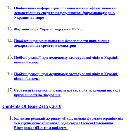
Обобщенная информация о безопасности и эффективности
лекарственных средств по результатам фармаконадзора в
Украине и в мире
Фармнагляд в Україні: підсумки 2009 р.
Проблемы рациональности и безопасности применения
лекарственных средств в педиатрии
Побічні реакції при медичному застосуванні ліків в Україні:
віковий аспект
Побічні реакції при медичному застосуванні ліків в Україні:
віковий аспект
Стратегія і тактика гіпотензивної терапії у подоланні низької
прихильності до лікування
Contents Of Issue
2 (15)
, 2010
Колектив редакції журналу «Раціональна фармакотерапія» від
усієї душі вітає головного редактора Олексія Павловича
Вікторова з 65-літнім ювілеєм!