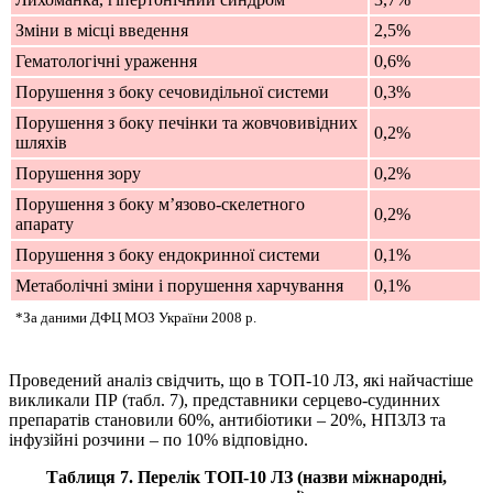
Зміни в місці введення
2,5%
Гематологічні ураження
0,6%
Порушення з боку сечовидільної системи
0,3%
Порушення з боку печінки та жовчовивідних
0,2%
шляхів
Порушення зору
0,2%
Порушення з боку м’язово-скелетного
0,2%
апарату
Порушення з боку ендокринної системи
0,1%
Метаболічні зміни і порушення харчування
0,1%
*За даними ДФЦ МОЗ України 2008 р.
Проведений аналіз свідчить, що в ТОП-10 ЛЗ, які найчастіше
викликали ПР
(табл. 7)
, представники серцево-судинних
препаратів становили 60%, антибіотики – 20%, НПЗЛЗ та
інфузійні розчини – по 10% відповідно.
Таблиця 7. Перелік ТОП-10 ЛЗ (назви міжнародні,