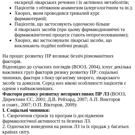
екскреції лікарських речовин і їх активних метаболітів;
Пацієнтів з обтяжним анамнезом (алергологічним та ін.);
Хворих, яким проводився тривалий курс
фармакотерапії;
Пацієнтів, що застосовують одночасно більше
4 лікарських засобів (при цьому фармакодинамічні та
фармакокінетичні процеси стають непрогнозованими);
Хворих, які застосовували лікарські засоби, що
викликають подібні побічні реакції.
На процес розвитку ПР впливає безліч різноманітних
факторів.
Відповідно до сучасних поглядів (ВООЗ, 2004), існує декілька
важливих груп факторів ризику розвитку ПР: соціальні
чинники, фактори з боку організму хворого, лікарського
засобу та довкілля. Серед них вікові особливості пацієнтів є
одним з найважливіших.
Фактори ризику розвитку несприятливих ПР ЛЗ
(ВООЗ,
Директиви ЄС, 2001; Д.В. Рейхард, 2007; А.П. Викторов
и соавт., 2007; О.П. Вікторов, 2009):
І. Соціальні чинники:
1. Скорочення строків та програм із дослідження
фармакологічної активності та безпеки ЛЗ.
2. Одночасне виведення на ринок ЛЗ та їх продаж у багатьох
країнах світу.