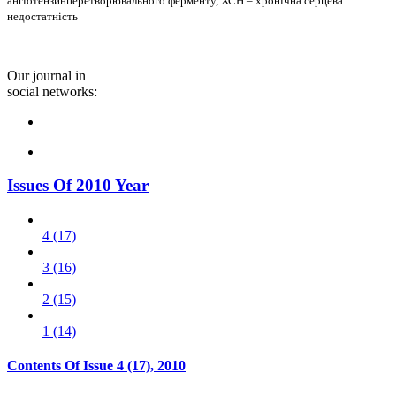
ангіотензинперетворювального ферменту, ХСН – хронічна серцева
недостатність
Our journal in
social networks:
Issues Of 2010 Year
4 (17)
3 (16)
2 (15)
1 (14)
Contents Of Issue
4 (17)
, 2010