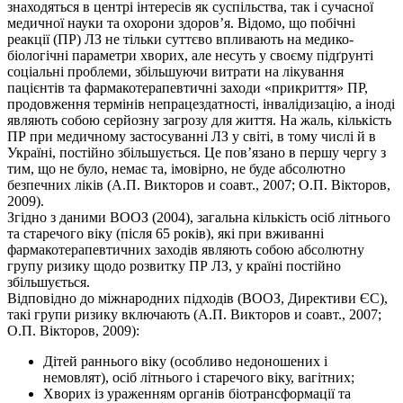
знаходяться в центрі інтересів як суспільства, так і сучасної
медичної науки та охорони здоров’я. Відомо, що побічні
реакції (ПР) ЛЗ не тільки суттєво впливають на медико-
біологічні параметри хворих, але несуть у своєму підґрунті
соціальні проблеми, збільшуючи витрати на лікування
пацієнтів та фармакотерапевтичні заходи «прикриття» ПР,
продовження термінів непрацездатності, інвалідизацію, а іноді
являють собою серйозну загрозу для життя. На жаль, кількість
ПР при медичному застосуванні ЛЗ у світі, в тому числі й в
Україні, постійно збільшується. Це пов’язано в першу чергу з
тим, що не було, немає та, імовірно, не буде абсолютно
безпечних ліків (А.П. Викторов и соавт., 2007; О.П. Вікторов,
2009).
Згідно з даними ВООЗ (2004), загальна кількість осіб літнього
та старечого віку (після 65 років), які при вживанні
фармакотерапевтичних заходів являють собою абсолютну
групу ризику щодо розвитку ПР ЛЗ, у країні постійно
збільшується.
Відповідно до міжнародних підходів (ВООЗ, Директиви ЄС),
такі групи ризику включають (А.П. Викторов и соавт., 2007;
О.П. Вікторов, 2009):
Дітей раннього віку (особливо недоношених і
немовлят), осіб літнього і старечого віку, вагітних;
Хворих із ураженням органів біотрансформації та