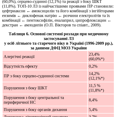
(60,0%), серцево-судинні (12,1%) та реакції з боку ШКТ
(11,8%). ТОП-10 ЛЗ із найчастішими проявами ПР становили:
цефтриаксон ← амоксицилін та його комбінації з інгібіторами
ензимів ← диклофенак натрію ← розчини електролітів та їх
комбінації ← пентоксифілін, еналаприл, ципрофлоксацин ←
декстран ← амлодипін (О.П. Вікторов та спіавт., 2009).
Таблиця 6. Основні системні розлади при медичному
застосуванні ЛЗ
у осіб літнього та старечого віку в Україні (1996-2009 рр.),
за даними ДФЦ МОЗ України
23,4%
Алергічні реакції
(60,0%*)
Відсутність ефекту
0,2%
14,2%
ПР з боку серцево-судинної системи
(12,1%*)
11,5 %
Порушення з боку ШКТ
(11,8%*)
Порушення з боку центральної та
8,4%
периферичної НС
Порушення з боку органів дихання
5,4%
Лихоманка, гіпертонічний синдром
3,7%