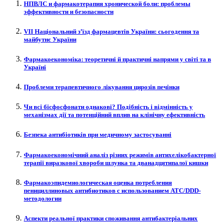
НПВЛС и фармакотерапия хронической боли: проблемы
эффективности и безопасности
VII Національний з’їзд фармацевтів України: сьогодення та
майбутнє України
Фармакоекономіка: теоретичні й практичні напрями у світі та в
Україні
Проблеми терапевтичного лікування цирозів печінки
Чи всі бісфосфонати однакові? Подібність і відмінність у
механізмах дії та потенційний вплив на клінічну ефективність
Безпека антибіотиків при медичному застосуванні
Фармакоекономічний аналіз різних режимів антихелікобактерної
терапії виразкової хвороби шлунка та дванадцятипалої кишки
Фармакоэпидемиологическая оценка потребления
пенициллиновых антибиотиков с использованием ATC/DDD-
методологии
Аспекти реальної практики споживання антибактеріальних