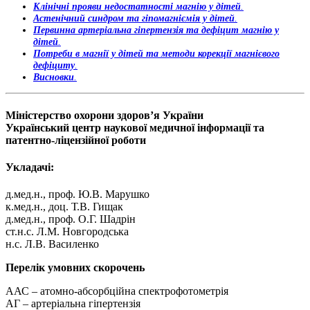
Клінічні прояви недостатності магнію у дітей
.
Астенічний синдром та гіпомагніємія у дітей
.
Первинна артеріальна гіпертензія та дефіцит магнію у
дітей
.
Потреби в магнії у дітей та методи корекції магнієвого
дефіциту
.
Висновки
.
Міністерство охорони здоров’я України
Український центр наукової медичної інформації та
патентно-ліцензійної роботи
Укладачі:
д.мед.н., проф. Ю.В. Марушко
к.мед.н., доц. Т.В. Гищак
д.мед.н., проф. О.Г. Шадрін
ст.н.с. Л.М. Новгородська
н.с. Л.В. Василенко
Перелік умовних скорочень
ААС – атомно-абсорбційна спектрофотометрія
АГ – артеріальна гіпертензія