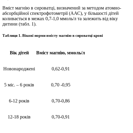
Вміст магнію в сироватці, визначений за методом атомно-
абсорбційної спектрофотометрії (ААС), у більшості дітей
коливається в межах 0,7-1,0 ммоль/л та залежить від віку
дитини (табл. 1).
Таблиця 1. Вікові норми вмісту магнію в сироватці крові
Вік дітей
Вміст магнію, ммоль/л
Новонароджені
0,62-0,91
5 міс. – 6 років
0,70 -0,95
6-12 років
0,70-0,86
12-18 років
0,70-0,91