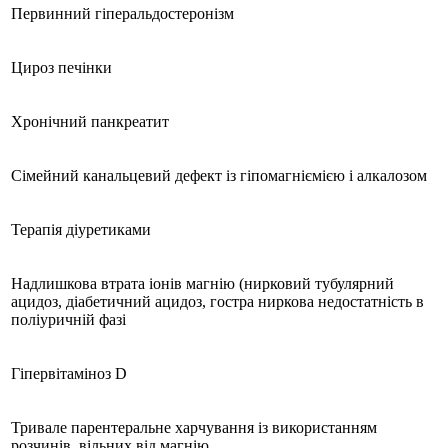
Первинний гіперальдостеронізм
Цироз печінки
Хронічний панкреатит
Сімейний канальцевий дефект із гіпомагніємією і алкалозом
Терапія діуретиками
Надлишкова втрата іонів магнію (нирковий тубулярний
ацидоз, діабетичний ацидоз, гостра ниркова недостатність в
поліуричній фазі
Гіпервітаміноз D
Тривале парентеральне харчування із використанням
розчинів, вільних від магнію