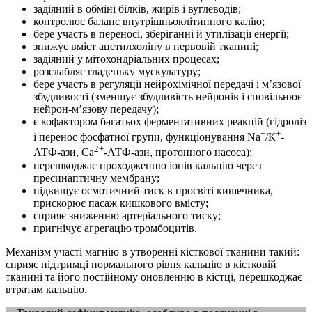
задіяний в обміні білків, жирів і вуглеводів;
контролює баланс внутрішньоклітинного калію;
бере участь в переносі, зберіганні й утилізації енергії;
знижує вміст ацетилхоліну в нервовій тканині;
задіяний у мітохондріальних процесах;
розслабляє гладеньку мускулатуру;
бере участь в регуляції нейрохімічної передачі і м’язової
збудливості (зменшує збудливість нейронів і сповільнює
нейрон-м’язову передачу);
є кофактором багатьох ферментативних реакцій (гідроліз
+
+
і перенос фосфатної групи, функціонування Na
/К
-
2+
АТФ-ази, Са
-АТФ-ази, протонного насоса);
перешкоджає проходженню іонів кальцію через
пресинаптичну мембрану;
підвищує осмотичний тиск в просвіті кишечника,
прискорює пасаж кишкового вмісту;
сприяє зниженню артеріального тиску;
пригнічує агрегацію тромбоцитів.
Механізм участі магнію в утворенні кісткової тканини такий:
сприяє підтримці нормального рівня кальцію в кістковій
тканині та його постійному оновленню в кістці, перешкоджає
втратам кальцію.