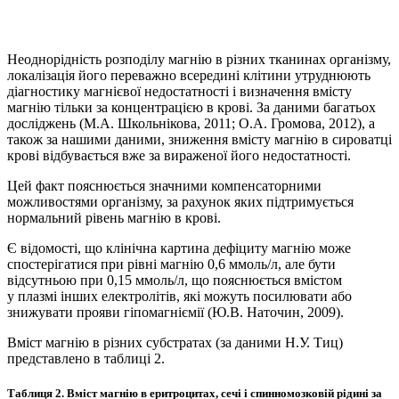
Неоднорідність розподілу магнію в різних тканинах організму,
локалізація його переважно всередині клітини утруднюють
діагностику магнієвої недостатності і визначення вмісту
магнію тільки за концентра­цією в крові. За даними багатьох
досліджень (М.А. Школьнікова, 2011; O.A. Громова, 2012), а
також за нашими даними, зниження вмісту магнію в сироватці
крові відбувається вже за вираженої його недостатності.
Цей факт пояснюється значними компенсаторними
можливостями організму, за рахунок яких підтримується
нормальний рівень магнію в крові.
Є відомості, що клінічна картина дефіциту магнію може
спостерігатися при рівні магнію 0,6 ммоль/л, але бути
відсутньою при 0,15 ммоль/л, що пояснюється вмістом
у плазмі інших електролітів, які можуть посилювати або
знижувати прояви гіпомагніємії (Ю.В. Наточин, 2009).
Вміст магнію в різних субстратах (за даними Н.У. Тиц)
представлено в таблиці 2.
Таблиця 2. Вміст магнію в еритроцитах, сечі і спинномозковій рідині за