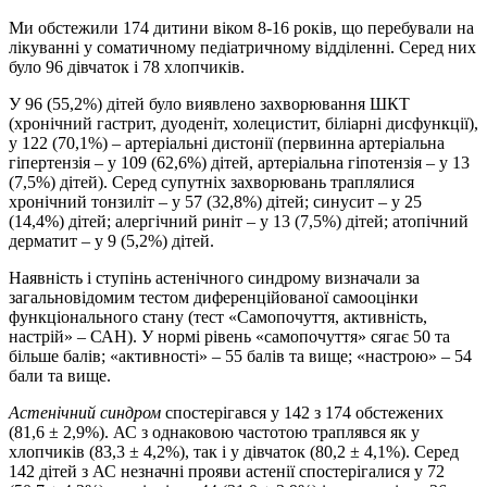
Ми обстежили 174 дитини віком 8-16 років, що перебували на
лікуванні у соматичному педіатричному відділенні. Серед них
було 96 дівчаток і 78 хлопчиків.
У 96 (55,2%) дітей було виявлено захворювання ШКТ
(хронічний гастрит, дуоденіт, холецистит, біліарні дисфункції),
у 122 (70,1%) – артеріальні дистонії (первинна артеріальна
гіпертензія – у 109 (62,6%) дітей, артеріальна гіпотензія – у 13
(7,5%) дітей). Серед супутніх захворювань траплялися
хронічний тонзиліт – у 57 (32,8%) дітей; синусит – у 25
(14,4%) дітей; алергічний риніт – у 13 (7,5%) дітей; атопічний
дерматит – у 9 (5,2%) дітей.
Наявність і ступінь астенічного синдрому визначали за
загальновідомим тестом диференційованої самооцінки
функціонального стану (тест «Самопочуття, активність,
настрій» – САН). У нормі рівень «самопочуття» сягає 50 та
більше балів; «активності» – 55 балів та вище; «настрою» – 54
бали та вище.
Астенічний синдром
спостерігався у 142 з 174 обстежених
(81,6 ± 2,9%). АС з однаковою частотою траплявся як у
хлопчиків (83,3 ± 4,2%), так і у дівчаток (80,2 ± 4,1%). Серед
142 дітей з АС незначні прояви астенії спостерігалися у 72