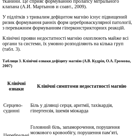
тканини. Це сприяє формуванню пролапсу мітрального
клапана (А.И. Мартынов и соавт., 2009).
У підлітків з тривалим дефіцитом магнію існує підвищений
ризик формування ранніх форм цереброваскулярної патології,
з переважним формуванням гіперконстрикторних реакцій.
Клінічні прояви недостатності магнію охоп­люють майже всі
органи та системи, їх умовно розподіляють на кілька груп
(табл. 3).
Таблиця 3. Клінічні ознаки дефіциту магнію (А.В. Кудрін, O.A. Громова,
2007)
Клінічні
Клінічні симптоми недостатності магнію
ознаки
Серцево-
Біль у ділянці серця, аритмії, тахікардія,
судинні
гіпертензія, ішемія міокарда
Головний біль, запаморочення, порушення
мозкового кровообігу, порушення пам’яті,
Церебральні