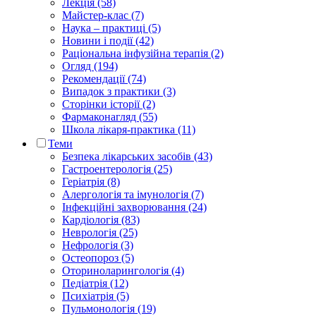
Лекція (58)
Майстер-клас (7)
Наука – практиці (5)
Новини і події (42)
Раціональна інфузійна терапія (2)
Огляд (194)
Рекомендації (74)
Випадок з практики (3)
Сторінки історії (2)
Фармаконагляд (55)
Школа лікаря-практика (11)
Теми
Безпека лікарських засобів (43)
Гастроентерологія (25)
Геріатрія (8)
Алергологія та імунологія (7)
Інфекційні захворювання (24)
Кардіологія (83)
Неврологія (25)
Нефрологія (3)
Остеопороз (5)
Оториноларингологія (4)
Педіатрія (12)
Психіатрія (5)
Пульмонологія (19)