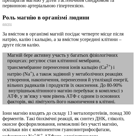
препаратів магнію у дітей з астенічним синдромом та
первинною артеріальною гіпертензією.
Роль магнію в організмі людини
вверх
За вмістом в організмі магній посідає четверте місце після
натрію, калію і кальцію, а за вмістом усередині клітини –
друге після калію.
Магній бере активну участь у багатьох фізіологічних
процесах: регулює стан клітинної мембрани,
2+
трансмембранне перенесення іонів кальцію (Са
) і
+
натрію (Na
), а також задіяний у метаболічних реакціях
утворення, накопичення, перенесення й утилізації енергії,
вільних радикалів і продуктів їх окиснення. До 80-90%
внутрішньо­клітинного магнію перебуває в комплексі з
АТФ, у зв’язку з чим рівень АТФ є одним із основних
факторів, які лімітують його накопичення в клітині.
Іони магнію входять до складу 13 металопротеїнів, понад 300
ферментів. Такі біохімічні реакції, як синтез ДНК, гліколіз,
окисне фосфорилювання, неможливі без участі магнію,
оскільки він є компонентом гуанозинтрифосфатази,
+
+