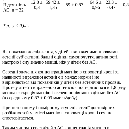
12,8 ±
59,42 ±
64,6 ±
23,3 ±
Відсутність
59 ± 0,87
0,8
0,3
1,35
0,96
0,47
АС, n = 32
* р
< 0,05.
1-2
Як показали дослідження, у дітей з вираженими проявами
астенії суб’єктивні бальні оцінки самопочуття, активності,
настрою і сну значно менші, ніж у дітей без АС.
Середні значення концентрації магнію в сироватці крові за
наявності вираженої астенії є в межах норми і не
відрізняються від показників у дітей без астенічних проявів.
Проте у дітей з вираженою астенією спостерігається в 1,8 разу
менша екскреція магнію із сечею порівняно з дітьми без АС
(в середньому 0,87 ± 0,09 ммоль/добу).
При незначному і помірному ступені астенії достовірних
розбіжностей у вмісті магнію в сироватці крові і сечі не
спостерігається.
Таким чином, серед дітей з АС концентрація магнію в