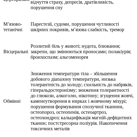
відчуття страху, депресія, дратівливість,
порушення сну
М’язово-
Парестезії, судоми, порушення чутливості
тетанічні
шкірних покривів, м’язова слабкість, тремор
Розлитий біль у животі; нудота, блювання;
Вісцеральні
закрепи, що змінюються проносами; полакіурія;
бронхоспазм; альгоменорея
Зниження температури тіла – збільшення
добового діапазону температури, низька
толерантність до холоду; схильність до набряків,
гіперальдостеронізму; зниження толерантності
до глюкози, алкоголю, нікотину; згущення жовчі,
Обмінні
каменеутворення в нирках і жовчному міхурі;
порушення формування сполучної тканини,
остеопороз, остеопенія, остеоартроз,
остеохондроз; кальцифікація магній-дефіцитних
тканин; постстресорна поліурія. Накопичення
токсичних металів