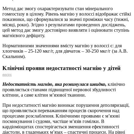
Метод дає змогу охарактеризувати стан мінерального
гомеостазу в цілому. Рівень магнію у волоссі відображає стійкі
показники, що сформувалися за значні проміжки часу (тижні,
місяці, роки). Згідно з результатами проведених досліджень,
цей метод дає змогу достовірно виявляти і оцінювати ступінь
магнієвого дефіциту.
Нормативними значеннями вмісту магнію у волоссі є: для
хлопчиків – 25-120 мкг/г, для дівчаток – 30-250 мкг/г (за А.В.
Скальним).
Клінічні прояви недостатності магнію у дітей
вверх
Недостатність магнію, яка розвинулася швидко,
клінічно
проявляється станами підвищеної нервової збудливості
клітини, а саме клітин м’язової тканини.
При недостатності магнію виникає порушення деполяризації,
що проявляється переважанням процесів скорочення над
процесами розслаблення. Клінічними проявами є м’язові
посмикування і судоми, частіше м’язів гомілки. В
кардіоміоцитах спостерігається зменшення ефективності
діастоли, в гладеньких м’язах – спастичні процеси. На рівні