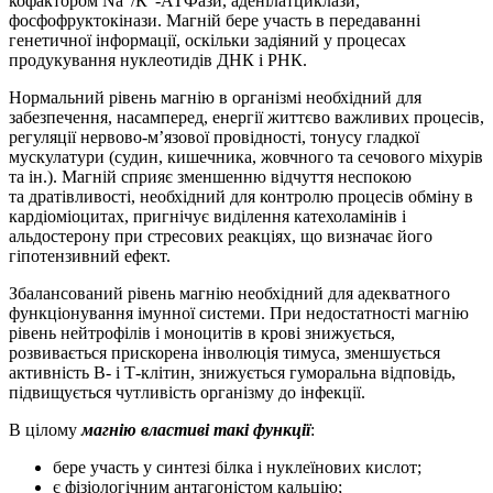
кофактором Na
/К
-АТФази, аденілатциклази,
фосфофруктокінази. Магній бере участь в передаванні
генетичної інформації, оскільки задіяний у процесах
продукування нуклеотидів ДНК і РНК.
Нормальний рівень магнію в організмі необхідний для
забезпечення, насамперед, енергії життєво важливих процесів,
регуляції нервово-м’язової провідності, тонусу гладкої
мускулатури (судин, кишечника, жовчного та сечового міхурів
та ін.). Магній сприяє зменшенню відчуття неспокою
та дратівливості, необхідний для контролю процесів обміну в
кардіоміоцитах, пригнічує виділення катехоламінів і
альдостерону при стресових реакціях, що визначає його
гіпотензивний ефект.
Збалансований рівень магнію необхідний для адекватного
функціонування імунної системи. При недостатності магнію
рівень нейтрофілів і моноцитів в крові знижується,
розвивається прискорена інволюція тимуса, зменшується
активність В- і Т-клітин, знижується гуморальна відповідь,
підвищується чутливість організму до інфекції.
В цілому
магнію властиві такі функції
:
бере участь у синтезі білка і нуклеїнових кислот;
є фізіологічним антагоністом кальцію;