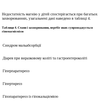
Недостатність магнію у дітей спостерігається при багатьох
захворюваннях, узагальнені дані наведено в таблиці 4.
Таблиця 4. Стани і захворювання, перебіг яких супроводжується
гіпомагніємією
Синдром мальабсорбції
Діарея при виразковому коліті та гастроентероколіті
Гіперпаратиреоз
Гіпертиреоз
Гіпопаратиреоз із гіпокальціємією