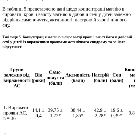
В таблиці 5 представлено дані щодо концентрації магнію в
сироватці крові і вмісту магнію в добовій сечі у дітей залежно
від рівня самопочуття, активності, настрою й якості нічного
сну.
Таблиця 5. Концентрація магнію в сироватці крові і вміст його в добовій
сечі у дітей із вираженими проявами астенічного синдрому та за його
відсутності
Групи
Конц
Само­
залежно від
Вік
Активність
Настрій
Сон
ма
почуття
вираженості
(роки)
(бали)
(бали)
(бали)
(бали)
АС
(м
1. Виражені
14,1 ±
39,75 ±
38,44 ±
42,9 ±
19,6 ±
прояви АС,
0,8
0,4
1,72*
1,85*
2,28*
0,39*
n = 36
2.