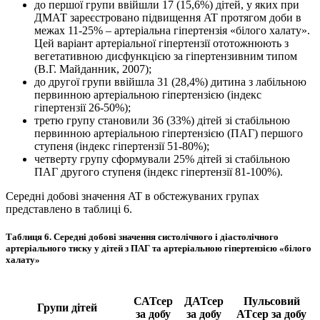
до першої групи ввійшли 17 (15,6%) дітей, у яких при
ДМАТ зареєстровано підвищення AT протягом доби в
межах 11-25% – артеріальна гіпертензія «білого халату».
Цей варіант артеріальної гіпертензії ототожнюють з
вегетативною дисфункцією за гіпертензивним типом
(В.Г. Майданник, 2007);
до другої групи ввійшла 31 (28,4%) дитина з лабільною
первинною артеріальною гіпертензією (індекс
гіпертензії 26-50%);
третю групу становили 36 (33%) дітей зі стабільною
первинною артеріальною гіпертензією (ПАГ) першого
ступеня (індекс гіпертензії 51-80%);
четверту групу сформували 25% дітей зі стабільною
ПАГ другого ступеня (індекс гіпертензії 81-100%).
Середні добові значення AT в обстежуваних групах
представлено в таблиці 6.
Таблиця 6. Середні добові значення систолічного і діастолічного
артеріального тиску у дітей з ПАГ та артеріальною гіпертензією «білого
халату»
САТсер
ДАТсер
Пульсовий
Групи дітей
за добу
за добу
ATсер за добу