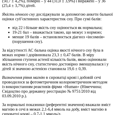
(50,7 ± 4,2%), помірні – у 44 (31,0 ± 3,9%) і виражені – у 36
(25,4 ± 3,7%) дітей.
Якість нічного сну
досліджували за допомогою анкети бальної
оцінки суб’єктивних характеристик сну. При сумі балів:
від 22 і більше якість сну оцінюється як нормальна;
19-21 бал – вважається такою, що межує з нормою;
менше 19 балів – встановлюється діагноз «інсомнія»
(порушення сну).
За відсутності АС бальна оцінка якості нічного сну була в
межах норми і дорівнювала 23,3 ± 0,47 балів. В міру
збільшення ступеня астенії кількість балів, якою оцінювали
якість нічного сну, статистично достовірно зменшувалася і у
дітей зі значною астенією становила 19,6 ± 0,39.
Визначення рівня магнію
в сироватці крові і добовій сечі
проводилося за фотометричним колориметричним методом
із використанням реактивів фірми «Human» (Німеччина;
Свідоцтво про державну реєстрацію № 9751/2010 від
03.09.2010 р.).
За нормальні показники (референтні значення) вважали вміст
магнію в сечі в межах 2,1-6,4 ммоль на добу, вміст магнію в
сироватці крові – 0,7-1,1 ммоль/л.