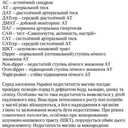
АС – астенічний синдром
АТ – артеріальний тиск
ДАТ – діастолічний артеріальний тиск
ДАТсер – середній діастолічний АТ
ДМАТ – добовий моніторинг АТ
ПАГ – первинна артеріальна гіпертензія
САН – тест «Самопочуття, активність, настрій»
САТ – систолічний артеріальний тиск
САТсер – середній систолічний АТ
ШКТ – шлунково-кишковий тракт
Dipper – нормальний (оптимальний) ступінь нічного
зниження АТ
Non-dipper – недостатній ступінь нічного зниження АТ
Over-dipper – підвищений ступінь нічного зниження АТ
Night-peaker – стійке підвищення нічного АТ
Серед населення України недостатність магнію посідає
провідну позицію поряд із дефіцитом йоду, кальцію, цинку та
селену. Особливо часто така недостатність виявляється у дітей
підліткового віку. Внаслідок інтенсивного росту їхні потреби
у магнії різко збільшуються, а його надходження в організм
з їжею та засвоювання можуть бути недостатніми. При різних
соматичних патологіях, особливо при захворюваннях
шлунково-кишкового тракту (ШКТ), порушується обмін цього
мікроелементу. Недостатність магнію за міжнародною