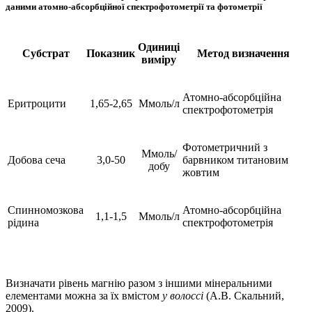
даними атомно-абсорбційної спектрофотометрії та фотометрії
Одиниці
Субстрат
Показник
Метод визначення
виміру
Атомно-абсорбційна
Еритроцити
1,65-2,65
Ммоль/л
спектрофотометрія
Фотометричний з
Ммоль/
Добова сеча
3,0-50
барвником титановим
добу
жовтим
Спинномозкова
Атомно-абсорбційна
1,1-1,5
Ммоль/л
рідина
спектрофотометрія
Визначати рівень магнію разом з іншими мінеральними
елементами можна за їх вмістом
у волоссі
(А.В. Скальний,
2009).