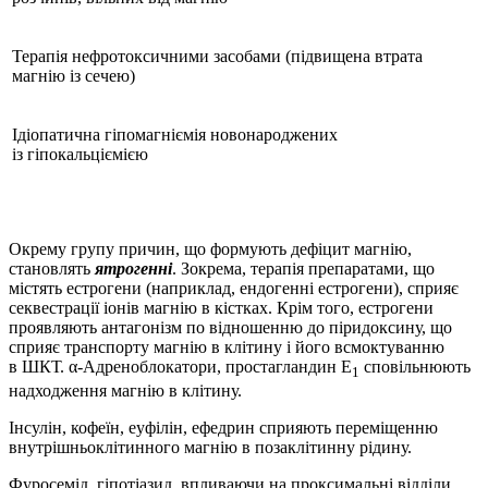
Терапія нефротоксичними засобами (підвищена втрата
магнію із сечею)
Ідіопатична гіпомагніємія новонароджених
із гіпокальціємією
Окрему групу причин, що формують дефіцит магнію,
становлять
ятрогенні
. Зокрема, терапія препаратами, що
містять естрогени (наприклад, ендогенні естрогени), сприяє
секвестрації іонів магнію в кістках. Крім того, естрогени
проявляють антагонізм по відношенню до піридоксину, що
сприяє транспорту магнію в клітину і його всмоктуванню
в ШКТ. α-Адреноблокатори, простагландин Е
сповільнюють
1
надходження магнію в клітину.
Інсулін, кофеїн, еуфілін, ефедрин сприяють переміщенню
внутрішньоклітинного магнію в позаклітинну рідину.
Фуросемід, гіпотіазид, впливаючи на проксимальні відділи