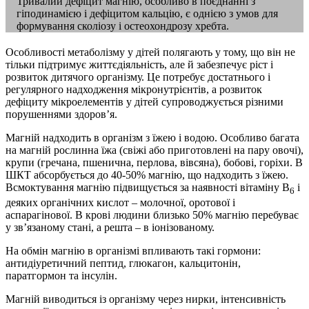
Тривалий дефіцит магнію, особливо в поєднанні з
гіподинамією і дефіцитом кальцію, є однією з умов для
формування сколіозу і остеохондрозу хребта.
Особливості метаболізму у дітей полягають у тому, що він не
тільки підтримує життєдіяльність, але й забезпечує ріст і
розвиток дитячого організму. Це потребує достатнього і
регулярного надходження мікронутрієнтів, а розвиток
дефіциту мікроелементів у дітей супроводжується різними
порушеннями здоров’я.
Магній надходить в організм з їжею і водою. Особливо багата
на магній рослинна їжа (свіжі або приготовлені на пару овочі),
крупи (гречана, пшенична, перлова, вівсяна), бобові, горіхи. В
ШКТ абсорбується до 40-50% магнію, що надходить з їжею.
Всмоктування магнію підвищується за наявності вітаміну В
і
6
деяких органічних кислот – молочної, оротової і
аспарагінової. В крові людини близько 50% магнію перебуває
у зв’язаному стані, а решта – в іонізованому.
На обмін магнію в організмі впливають такі гормони:
антидіуретичний пептид, глюкагон, кальцитонін,
паратгормон та інсулін.
Магній виводиться із організму через нирки, інтенсивність