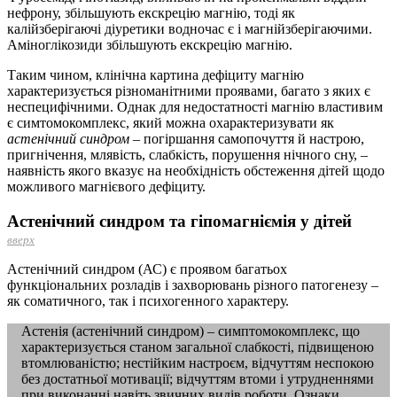
нефрону, збільшують екскрецію магнію, тоді як
калійзберігаючі діуретики водночас є і магнійзберігаючими.
Аміноглікозиди збільшують екскрецію магнію.
Таким чином, клінічна картина дефіциту магнію
характеризується різноманітними проявами, багато з яких є
неспецифічними. Однак для недостатності магнію властивим
є симтомокомплекс, який можна охарактеризувати як
астенічний синдром
– погіршання самопочуття й настрою,
пригнічення, млявість, слабкість, порушення нічного сну, –
наявність якого вказує на необхідність обстеження дітей щодо
можливого магнієвого дефіциту.
Астенічний синдром та гіпомагніємія у дітей
вверх
Астенічний синдром (АС) є проявом багатьох
функціональних розладів і захворювань різного патогенезу –
як соматичного, так і психогенного характеру.
Астенія (астенічний синдром) – симптомокомплекс, що
характеризується станом загальної слабкості, підвищеною
втомлюваністю; нестійким настроєм, відчуттям неспокою
без достатньої мотивації; відчуттям втоми і утрудненнями
при виконанні навіть звичних видів роботи. Ознаки