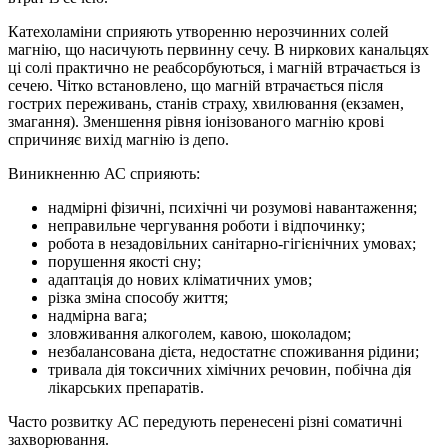
Катехоламіни сприяють утворенню нерозчинних солей
магнію, що насичують первинну сечу. В ниркових канальцях
ці солі практично не реабсорбуються, і магній втрачається із
сечею. Чітко встановлено, що магній втрачається після
гострих переживань, станів страху, хвилювання (екзамен,
змагання). Зменшення рівня іонізованого магнію крові
спричиняє вихід магнію із депо.
Виникненню АС сприяють:
надмірні фізичні, психічні чи розумові навантаження;
неправильне чергування роботи і відпочинку;
робота в незадовільних санітарно-гігієнічних умовах;
порушення якості сну;
адаптація до нових кліматичних умов;
різка зміна способу життя;
надмірна вага;
зловживання алкоголем, кавою, шоколадом;
незбалансована дієта, недостатнє споживання рідини;
тривала дія токсичних хімічних речовин, побічна дія
лікарських препаратів.
Часто розвитку АС передують перенесені різні соматичні
захворювання.