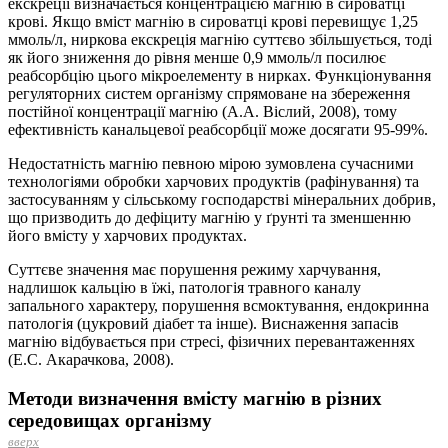
екскреції визначається концентрацією магнію в сироватці
крові. Якщо вміст магнію в сироватці крові перевищує 1,25
ммоль/л, ниркова екскреція магнію суттєво збільшується, тоді
як його зниження до рівня менше 0,9 ммоль/л посилює
реабсорбцію цього мікроелементу в нирках. Функціонування
регуляторних систем організму спрямоване на збереження
постійної концентрації магнію (А.А. Віслий, 2008), тому
ефективність канальцевої реабсорбції може досягати 95-99%.
Недостатність магнію певною мірою зумовлена сучасними
технологіями обробки харчових продуктів (рафінування) та
застосуванням у сільському господарстві мінеральних добрив,
що призводить до дефіциту магнію у ґрунті та зменшенню
його вмісту у харчових продуктах.
Суттєве значення має порушення режиму харчування,
надлишок кальцію в їжі, патологія травного каналу
запального характеру, порушення всмоктування, ендокринна
патологія (цукровий діабет та інше). Виснаження запасів
магнію відбувається при стресі, фізичних перевантаженнях
(Е.С. Акарачкова, 2008).
Методи визначення вмісту магнію в різних
середовищах організму
вверх