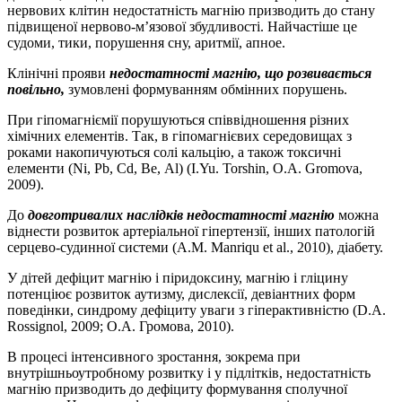
нервових клітин недостатність магнію призводить до стану
підвищеної нервово-м’язової збудливості. Найчастіше це
судоми, тики, порушення сну, аритмії, апное.
Клінічні прояви
недостатності магнію, що розвивається
повільно,
зумовлені формуванням обмінних порушень.
При гіпомагніємії порушуються співвідношення різних
хімічних елементів. Так, в гіпомагнієвих середовищах з
роками накопичуються солі кальцію, а також токсичні
елементи (Ni, Pb, Cd, Ве, Al) (I.Yu. Torshin, O.A. Gromova,
2009).
До
довготривалих наслідків недостатності магнію
можна
віднести розвиток артеріальної гіпертензії, інших патологій
серцево-судинної системи (А.М. Manriqu et al., 2010), діабету.
У дітей дефіцит магнію і піридоксину, магнію і гліцину
потенціює розвиток аутизму, дислексії, девіантних форм
поведінки, синдрому дефіциту уваги з гіперактивністю (D.A.
Rossignol, 2009; О.А. Громова, 2010).
В процесі інтенсивного зростання, зокрема при
внутрішньоутробному розвитку і у підлітків, недостатність
магнію призводить до дефіциту формування сполучної