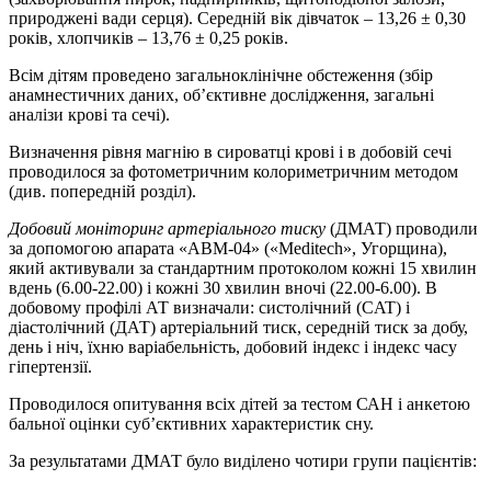
природжені вади серця). Середній вік дівчаток – 13,26 ± 0,30
років, хлопчиків – 13,76 ± 0,25 років.
Всім дітям проведено загальноклінічне обстеження (збір
анамнестичних даних, об’єктивне дослідження, загальні
аналізи крові та сечі).
Визначення рівня магнію в сироватці крові і в добовій сечі
проводилося за фотометричним колориметричним методом
(див. попередній розділ).
Добовий моніторинг артеріального тиску
(ДМАТ) проводили
за допомогою апарата «АВМ-04» («Meditech», Угорщина),
який активували за стандартним протоколом кожні 15 хвилин
вдень (6.00-22.00) і кожні 30 хвилин вночі (22.00-6.00). В
добовому профілі АТ визначали: систолічний (CAT) і
діастолічний (ДАТ) артеріальний тиск, середній тиск за добу,
день і ніч, їхню варіабельність, добовий індекс і індекс часу
гіпертензії.
Проводилося опитування всіх дітей за тестом САН і анкетою
бальної оцінки суб’єктивних характеристик сну.
За результатами ДМАТ було виділено чотири групи пацієнтів: