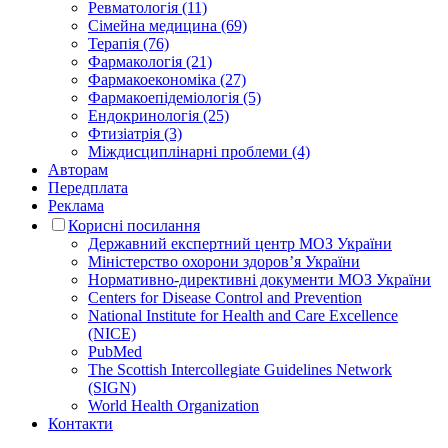
Ревматологія (11)
Сімейна медицина (69)
Терапія (76)
Фармакологія (21)
Фармакоекономіка (27)
Фармакоепідеміологія (5)
Ендокринологія (25)
Фтизіатрія (3)
Міждисциплінарні проблеми (4)
Авторам
Передплата
Реклама
Корисні посилання
Державний експертний центр МОЗ України
Міністерство охорони здоров’я України
Нормативно-директивні документи МОЗ України
Centers for Disease Control and Prevention
National Institute for Health and Care Excellence
(NICE)
PubMed
The Scottish Intercollegiate Guidelines Network
(SIGN)
World Health Organization
Контакти