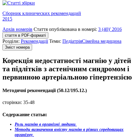
Сборник клинических рекомендаций
2015
Архів номерів
Стаття опублікована в номері:
3 (40)' 2016
стаття в PDF-форматі
Розділи:
Рекомендації
Теми:
Педіатрія
Сімейна медицина
Зміст номера
Корекція недостатності магнію у дітей
та підлітків з астенічним синдромом і
первинною артеріальною гіпертензією
Методичні рекомендації (50.12/195.12.)
сторінки:
35-48
Содержание статьи:
Роль магнію в організмі людини
.
Методи визначення вмісту магнію в різних середовищах
організму
.