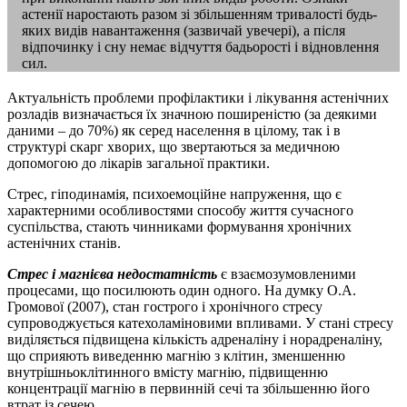
астенії наростають разом зі збільшенням тривалості будь-
яких видів навантаження (зазвичай увечері), а після
відпочинку і сну немає відчуття бадьорості і відновлення
сил.
Актуальність проблеми профілактики і лікування астенічних
розладів визначається їх значною поширеністю (за деякими
даними – до 70%) як серед населення в цілому, так і в
структурі скарг хворих, що звертаються за медичною
допомогою до лікарів загальної практики.
Стрес, гіподинамія, психоемоційне напруження, що є
характерними особливостями способу життя сучасного
суспільства, стають чинниками формування хронічних
астенічних станів.
Стрес і магнієва недостатність
є взаємозумовленими
процесами, що посилюють один одного. На думку О.А.
Громової (2007), стан гострого і хронічного стресу
супроводжується катехоламіновими впливами. У стані стресу
виділяється підвищена кількість адреналіну і норадреналіну,
що сприяють виведенню магнію з клітин, зменшенню
внутрішньоклітинного вмісту магнію, підвищенню
концентрації магнію в первинній сечі та збільшенню його
втрат із сечею.