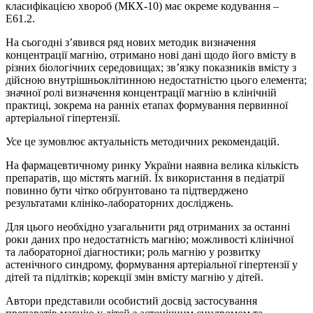
класифікацією хвороб (МКХ-10) має окреме кодування –
Е61.2.
На сьогодні з’явився ряд нових методик визначення
концентрації магнію, отримано нові дані щодо його вмісту в
різних біологічних середовищах; зв’язку показників вмісту з
дійсною внутрішньоклітинною недостатністю цього елемента;
значної ролі визначення концентрації магнію в клінічній
практиці, зокрема на ранніх етапах формування первинної
артеріальної гіпертензії.
Усе це зумовлює актуальність методичних рекомендацій.
На фармацевтичному ринку України наявна велика кількість
препаратів, що містять магній. Їх використання в педіатрії
повинно бути чітко обґрунтовано та підтверджено
результатами клініко-лабораторних досліджень.
Для цього необхідно узагальнити ряд отриманих за останні
роки даних про недостатність магнію; можливості клінічної
та лабораторної діагностики; роль магнію у розвитку
астенічного синдрому, формування артеріальної гіпертензії у
дітей та підлітків; корекції змін вмісту магнію у дітей.
Автори представили особистий досвід застосування