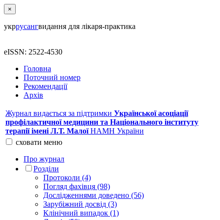
×
укр
рус
анг
видання для лікаря-практика
eISSN: 2522-4530
Головна
Поточний номер
Рекомендації
Архів
Журнал видається за підтримки
Української асоціації
профілактичної медицини та Національного інституту
терапії імені Л.Т. Малої
НАМН України
сховати
меню
Про журнал
Розділи
Протоколи (4)
Погляд фахівця (98)
Дослідженнями доведено (56)
Зарубіжний досвід (3)
Клінічний випадок (1)