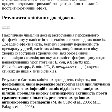
продемонстровано тривалий концентраційно-залежний
постантибіотичний ефект.
Результати клінічних досліджень
вгору
Накопичено чималий досвід застосування перорального
фосфоміцину у пацієнтів з інфекціями сечовивідних шляхів.
Доведено ефективність, безпеку і хорошу переносимість
препарату у дітей, вагітних жінок, людей похилого віку,
хворих із гострими і хронічними захворюваннями
сечовивідних шляхів; високу активність фосфоміцину щодо
найважливіших уропатогенів:
Е. coli, Klebsiella
spp.,
Enterobacter
spp.,
P. mirabilis, P. aeruginosa
тощо (зокрема
стійких до інших антибіотиків).
Результати багатьох клінічних досліджень свідчать, що
фосфоміцин, який переважно застосовувався при лікуванні
неускладнених інфекцій нижніх відділів сечовивідних
шляхів, проявляв високу антимікробну активність проти
грамнегативних ізолятів, резистентних до інших
антимікробних препаратів
(M. de Cueto et al., 2006; М.Е.
Falagas et al., 2008).