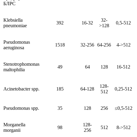
БЛРС
Klebsiella
32-
392
16-32
0,5-512
pneumoniae
>128
Pseudomonas
1518
32-256
64-256
4->512
aeruginosa
Stenotrophomonas
49
64
128
16-512
maltophilia
128-
Acinetobacter spp.
185
64-128
0,25-512
512
Pseudomonas spp.
35
128
256
≤0,5-512
Morganella
128-
98
512
8->512
morganii
256