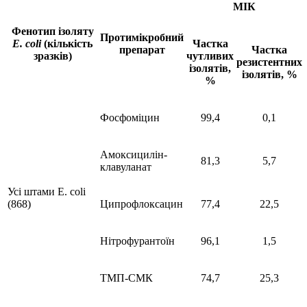
МІК
Фенотип ізоляту
Протимікробний
E. сoli
(кількість
Частка
препарат
Частка
зразків)
чутливих
резистентних
ізолятів,
ізолятів, %
%
Фосфоміцин
99,4
0,1
Амоксицилін-
81,3
5,7
клавуланат
Усі штами E. coli
(868)
Ципрофлоксацин
77,4
22,5
Нітрофурантоїн
96,1
1,5
ТМП-СМК
74,7
25,3