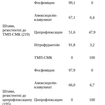
Фосфоміцин
99,1
0
Амоксицилін-
67,1
6,4
клавуланат
Штами,
резистентні до
Ципрофлоксацин
51,6
47,9
ТМП-СМК (219)
Нітрофурантоїн
91,8
3,2
ТМП-СМК
0
100
Фосфоміцин
97,9
0
Амоксицилін-
66,0
6,7
клавуланат
Штами,
резистентні до
ципрофлоксацину
Ципрофлоксацин
0
100
(195)