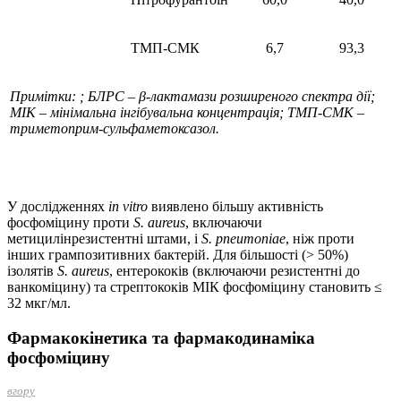
ТМП-СМК
6,7
93,3
Примітки: ; БЛРС – β-лактамази розширеного спектра дії;
МІК – мінімальна інгібувальна концентрація; ТМП-СМК –
триметоприм-сульфамето­ксазол.
У дослідженнях
in vitro
виявлено більшу активність
фосфоміцину проти
S. aureus
, включаючи
метицилінрезистентні штами, і
S. pneumoniae
, ніж проти
інших грампозитивних бактерій. Для більшості (> 50%)
ізолятів
S. aureus
, ентерококів (включаючи резистентні до
ванкоміцину) та стрептококів МІК фосфоміцину становить ≤
32 мкг/мл.
Фармакокінетика та фармакодинаміка
фосфоміцину
вгору