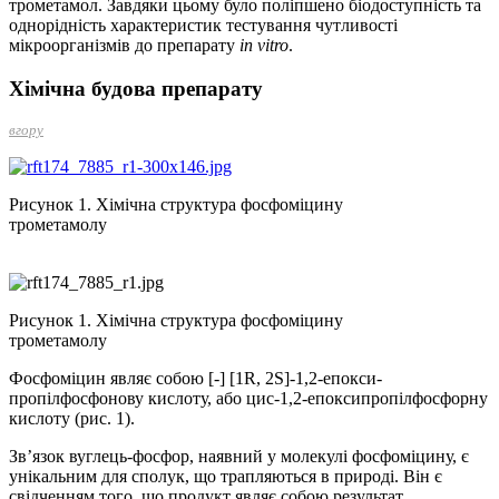
трометамол. Завдяки цьому було поліпшено біодоступність та
однорідність характеристик тестування чутливості
мікроорганізмів до препарату
in vitro
.
Хімічна будова препарату
вгору
Рисунок 1. Хімічна структура фосфоміцину
трометамолу
Рисунок 1. Хімічна структура фосфоміцину
трометамолу
Фосфоміцин являє собою [-] [1R, 2S]-1,2-епокси­
пропілфосфонову кислоту, або цис-1,2-епоксипропілфосфорну
кислоту (рис. 1).
Зв’язок вуглець-фосфор, наявний у молекулі фосфоміцину, є
унікальним для сполук, що трапляються в природі. Він є
свідченням того, що продукт являє собою результат