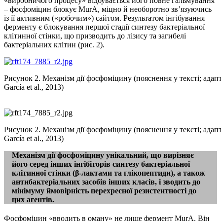
«виробничого процесу» відбувається його повне гальмування
– фосфоміцин блокує MurA, міцно й необоротно зв’язуючись
із її активним («робочим») сайтом. Результатом інгібування
ферменту є блокування першої стадії синтезу бактеріальної
клітинної стінки, що призводить до лізису та загибелі
бактеріальних клітин (рис. 2).
Рисунок 2. Механізм дії фосфоміцину (пояснення у тексті; адапт
García et al., 2013)
Рисунок 2. Механізм дії фосфоміцину (пояснення у тексті; адапт
García et al., 2013)
Механізм дії фосфоміцину унікальний, що вирізняє
його серед інших інгібіторів синтезу бактеріальної
клітинної стінки (β-лактами та глікопептиди), а також
антибактеріальних засобів інших класів, і зводить до
мінімуму ймовірність перехресної резистентності до
цих агентів.
Фосфоміцин «вводить в оману» не лише фермент MurA. Він