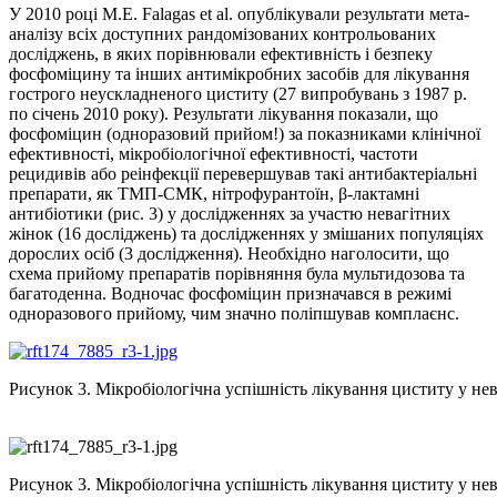
У 2010 році М.Е. Falagas et al. опублікували результати мета-
аналізу всіх доступних рандомізованих контрольованих
досліджень, в яких порівнювали ефективність і безпеку
фосфоміцину та інших антимікробних засобів для лікування
гострого неускладненого циститу (27 випробувань з 1987 р.
по січень 2010 року). Результати лікування показали, що
фосфоміцин (одноразовий прийом!) за показниками клінічної
ефективності, мікробіологічної ефективності, частоти
рецидивів або реінфекції перевершував такі антибактеріальні
препарати, як ТМП-СМК, нітрофурантоїн, β-лактамні
антибіотики (рис. 3) у дослідженнях за участю невагітних
жінок (16 досліджень) та дослідженнях у змішаних популяціях
дорослих осіб (3 дослідження). Необхідно наголосити, що
схема прийому препаратів порівняння була мультидозова та
багатоденна. Водночас фосфоміцин призначався в режимі
одноразового прийому, чим значно поліпшував комплаєнс.
Рисунок 3. Мікробіологічна успішність лікування циститу у не
Рисунок 3. Мікробіологічна успішність лікування циститу у не