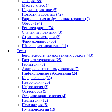
Лекция (58)
Мастер-класс (7)
Наука – практике (5)
Новости и события (42)
Рациональная инфузионная терапия (2)
Обзор (194)
Рекомендации (74)
Случай из практики (3)
Страницы истории (2)
Фармаконадзор (55)
Школа врача-практика (11)
Темы
Безопасность лекарственных средств (43)
Гастроэнтерология (25)
Гериатрия (8)
Аллергология и иммунология (7)
Инфекционные заболевания (24)
Кардиология (83)
Неврология (25)
Нефрология (3)
Остеопороз (5)
Оториноларингология (4)
Педиатрия (12)
Психиатрия (5)
Пульмонология (19)