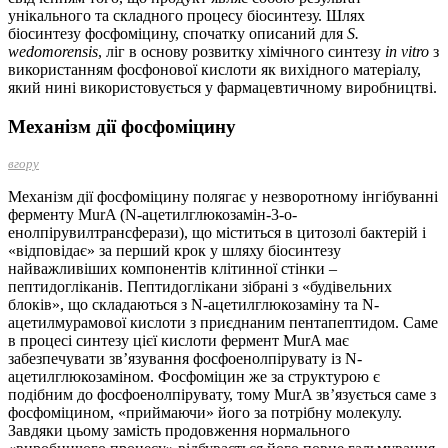
унікального та складного процесу біосинтезу. Шлях
біосинтезу фосфоміцину, спочатку описаний для
S.
wedomorensis
, ліг в основу розвитку хімічного синтезу
in vitro
з
використанням фосфонової кислоти як вихідного матеріалу,
який нині використовується у фармацевтичному виробництві.
Механізм дії фосфоміцину
вгору
Механізм дії фосфоміцину полягає у незворотному інгібуванні
ферменту MurA (N-ацетилглюкоза­мін-3-о-
енолпірувилтрансферази), що міститься в цитозолі бактерій і
«відповідає» за перший крок у шляху біосинтезу
найважливіших компонентів клітинної стінки –
пептидогліканів. Пептидоглікани зібрані з «будівельних
блоків», що складаються з N-ацетилглюкозаміну та N-
ацетилмурамової кислоти з приєднаним пентапептидом. Саме
в процесі синтезу цієї кислоти фермент MurA має
забезпечувати зв’язування фосфоенолпірувату із N-
ацетилглюкозаміном. Фосфоміцин же за структурою є
подібним до фосфоенолпірувату, тому MurA зв’язується саме з
фосфоміцином, «приймаючи» його за потрібну молекулу.
Завдяки цьому замість продовження нормального