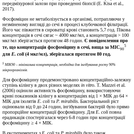
передміхурової залози при проведенні біопсії (E. Kisa et al.,
2017).
Фосфоміцин не метаболізується в організмі, потрапляючи у
незміненому вигляді до сечі в процесі клубочкової фільтрації.
Його час півжиття в сироватці крові становить 5,7 год. Пікова
концентрація в сечі сягає ~ 4000 мкг/мл, а концентрація > 100
мкг/мл зберігається протягом 48 годин.
Є повідомлення про
5
те, що концентрація фосфоміцину в сечі
, вища за MIC
90
для
E. coli
(
4 мкг/мл
), зберігалася протягом 80 год.
5
МІК
90
– мінімальна концентрація, необхідна для інгібування росту 90%
мікроорганізмів.
Для фосфоміцину продемонстровано концентраційно-залежну
ступінь кілінгу в двох різних моделях
in vitro
. T. Mazzei et al.
(2006) оцінили активність фосфоміцину, використовуючи
криві показників кілінгу в концентраціях від 1 × MIК до 64 ×
MIК для ізолятів
E. coli
та
P. mirabilis
. Бактеріальний ріст
оцінювали від 0 до 24 годин, інгібування бактерій було прямо
пропорційне концентрації фосфоміцину. Для
E. coli
повна
ерадикація спостерігалася через 6-8 годин при концентрації
фосфоміцину ≥ 4 × MIК.
В експериментах з
E. coli
та
P. mirabilis
було також