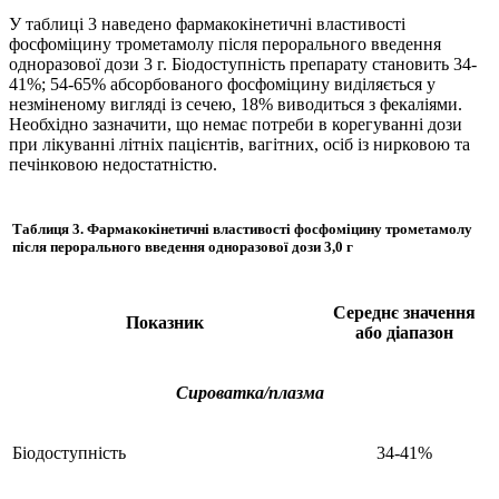
У таблиці 3 наведено фармакокінетичні властивості
фосфоміцину трометамолу після перорального введення
одноразової дози 3 г. Біодоступність препарату становить 34-
41%; 54-65% абсорбованого фосфоміцину виділяється у
незміненому вигляді із сечею, 18% виводиться з фекаліями.
Необхідно зазначити, що немає потреби в корегуванні дози
при лікуванні літніх пацієнтів, вагітних, осіб із нирковою та
печінковою недостатністю.
Таблиця 3.
Фармакокінетичні властивості фосфоміцину трометамолу
після перорального введення одноразової дози 3,0 г
Середнє значення
Показник
або діапазон
Сироватка/плазма
Біодоступність
34-41%