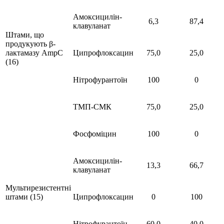
Амоксицилін-
6,3
87,4
клавуланат
Штами, що
продукують β-
лактамазу AmpC
Ципрофлоксацин
75,0
25,0
(16)
Нітрофурантоїн
100
0
ТМП-СМК
75,0
25,0
Фосфоміцин
100
0
Амоксицилін-
13,3
66,7
клавуланат
Мультирезистентні
штами (15)
Ципрофлоксацин
0
100
Нітрофурантоїн
60,0
40,0