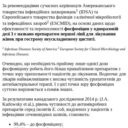
За рекомендаціями сучасних керівництв Американського
1
товариства інфекційних захворювань
(IDSA) та
Європейського товариства фахівців з клінічної мікробіології
2
та інфекційних хвороб
(ESCMID), на основі даних щодо
ефективності та переносимості
фосфоміцин у одноразовій
дозі 3 г названо препаратом першої лінії для лікування
жінок при гострому неускладненому циститі.
1
2
Infectious Diseases Society of America.
European Society for Clinical Microbiology and
Infectious Diseases.
Очевидно, що необхідність прийому лише однієї дози
фосфоміцину робить його більш привабливим препаратом з
точки зору прихильності пацієнтів до лікування. Водночас для
лікарів найважливішим є висока чутливість уропатогенів до
антибактеріальної терапії. І з цієї точки зору фосфоміцин
суттєво вирізняється з-поміж інших.
За результатами канадського дослідження 2014 р. (J.A.
Karlowsky et al.), рівень чутливості до антимікробних
препаратів серед ізолятів
E. coli
, виділених у пацієнтів з
інфекціями сечовивідних шляхів, становить:
99,4% – до фосфоміцину;