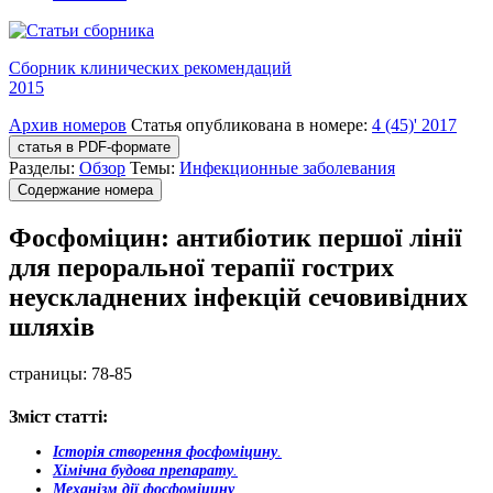
Сборник клинических рекомендаций
2015
Архив номеров
Статья опубликована в номере:
4 (45)' 2017
статья в PDF-формате
Разделы:
Обзор
Темы:
Инфекционные заболевания
Содержание номера
Фосфоміцин: антибіотик першої лінії
для пероральної терапії гострих
неускладнених інфекцій сечовивідних
шляхів
страницы:
78-85
Зміст статті:
Історія створення фосфоміцину
.
Хімічна будова препарату
.
Механізм дії фосфоміцину
.