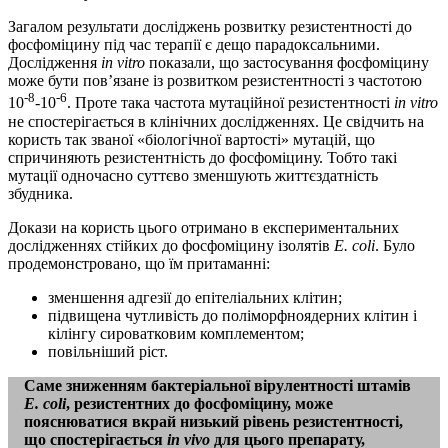
Загалом результати досліджень розвитку резистентності до
фосфоміцину під час терапії є дещо парадоксальними.
Дослідження
in vitro
показали, що застосування фосфоміцину
може бути пов’язане із розвитком резистентності з частотою
-8
-6
10
-10
. Проте така частота мутаційної резистентності
in vitro
не спостерігається в клінічних дослідженнях. Це свідчить на
користь так званої «біологічної вартості» мутацій, що
спричиняють резистентність до фосфоміцину. Тобто такі
мутації одночасно суттєво зменшують життєздатність
збудника.
Докази на користь цього отримано в експериментальних
дослідженнях стійких до фосфоміцину ізолятів
E. coli
. Було
продемонстровано, що їм притаманні:
зменшення адгезії до епітеліальних клітин;
підвищена чутливість до поліморфноядерних клітин і
кілінгу сироватковим комплементом;
повільніший ріст.
Саме зниженням бактеріальної вірулентності штамів
E. coli
, резистентних до фосфоміцину, може
пояснюватися вкрай низький рівень резистентності,
що спостерігається
in vivo
для цього препарату,