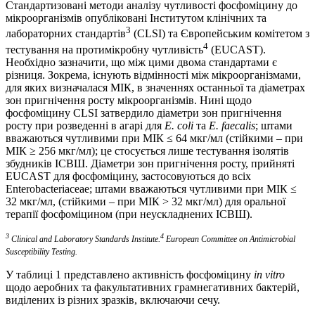
Стандартизовані методи аналізу чутливості фосфоміцину до
мікроорганізмів опубліковані Інститутом клінічних та
3
лабораторних стандартів
(CLSI) та Європейським комітетом з
4
тестування на протимікробну чутливість
(EUCAST).
Необхідно зазначити, що між цими двома стандартами є
різниця. Зокрема, існують відмінності між мікроорганізмами,
для яких визначалася МІК, в значеннях останньої та діаметрах
зон пригнічення росту мікроорганізмів. Нині щодо
фосфоміцину CLSI затвердило діаметри зон пригнічення
росту при розведенні в агарі для
E. coli
та
E. faecalis
; штами
вважаються чутливими при МІК ≤ 64 мкг/мл (стійкими – при
МІК ≥ 256 мкг/мл); це стосується лише тестування ізолятів
збудників ІСВШ. Діаметри зон пригнічення росту, прий­няті
EUCAST для фосфоміцину, застосовуються до всіх
Enterobacteriaceae; штами вважаються чутливими при МІК ≤
32 мкг/мл, (стійкими – при МІК > 32 мкг/мл) для оральної
терапії фосфоміцином (при неускладнених ІСВШ).
3
4
Clinical and Laboratory Standards Institute.
European Committee on Antimicrobial
Susceptibility Testing.
У таблиці 1 представлено активність фосфоміцину
in vitro
щодо аеробних та факультативних грамнегативних бактерій,
виділених із різних зразків, включаючи сечу.