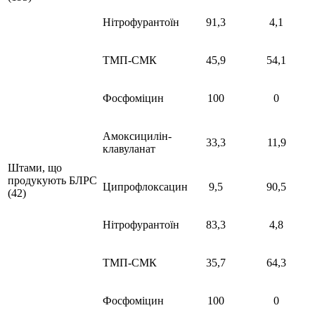
Нітрофурантоїн
91,3
4,1
ТМП-СМК
45,9
54,1
Фосфоміцин
100
0
Амоксицилін-
33,3
11,9
клавуланат
Штами, що
продукують БЛРС
Ципрофлоксацин
9,5
90,5
(42)
Нітрофурантоїн
83,3
4,8
ТМП-СМК
35,7
64,3
Фосфоміцин
100
0