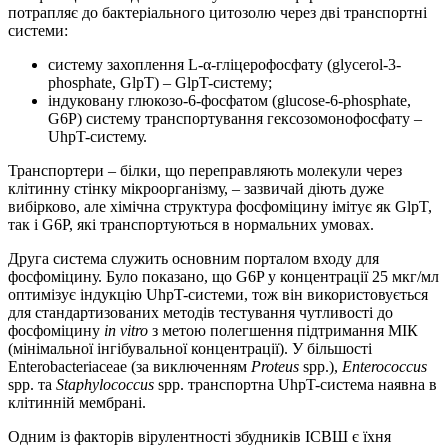
потрапляє до бактеріального цитозолю через дві транспортні
системи:
систему захоплення L-α-гліцерофосфату (glycerol-3-
phosphate, GlpT) – GlpT-систему;
індуковану глюкозо-6-фосфатом (glucose-6-phosphate,
G6P) систему транспортування гексозомонофосфату –
UhpT-систему.
Транспортери – білки, що переправляють молекули через
клітинну стінку мікроорганізму, – зазвичай діють дуже
вибірково, але хімічна структура фосфоміцину імітує як GlpT,
так і G6P, які транспортуються в нормальних умовах.
Друга система служить основним порталом входу для
фосфоміцину. Було показано, що G6P у концентрації 25 мкг/мл
оптимізує індукцію UhpT-системи, тож він використовується
для стандартизованих методів тестування чутливості до
фосфоміцину
in vitro
з метою полегшення підтримання МІК
(мінімальної інгібувальної концентрації). У більшості
Enterobacteriaceae (за виключенням
Proteus
spp.),
Enterococcus
spp. та
Staphylococcus
spp. транспортна UhpT-система наявна в
клітинній мембрані.
Одним із факторів вірулентності збудників ІСВШ є їхня