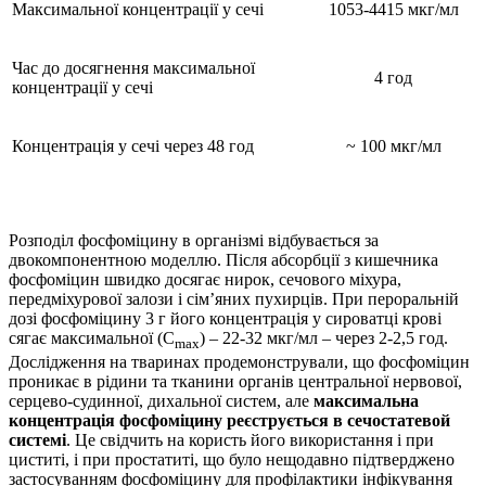
Максимальної концентрації у сечі
1053-4415 мкг/мл
Час до досягнення максимальної
4 год
концентрації у сечі
Концентрація у сечі через 48 год
~ 100 мкг/мл
Розподіл фосфоміцину в організмі відбувається за
двокомпонентною моделлю. Після абсорбції з кишечника
фосфоміцин швидко досягає нирок, сечового міхура,
передміхурової залози і сім’яних пухирців. При пероральній
дозі фосфоміцину 3 г його концентрація у сироватці крові
сягає максимальної (С
) – 22-32 мкг/мл – через 2-2,5 год.
max
Дослідження на тваринах продемонстрували, що фосфоміцин
проникає в рідини та тканини органів центральної нервової,
серцево-судинної, дихальної систем, але
максимальна
концентрація фосфоміцину реєструється в сечостатевой
системі
. Це свідчить на користь його використання і при
циститі, і при простатиті, що було нещодавно підтверджено
застосуванням фосфоміцину для профілактики інфікування