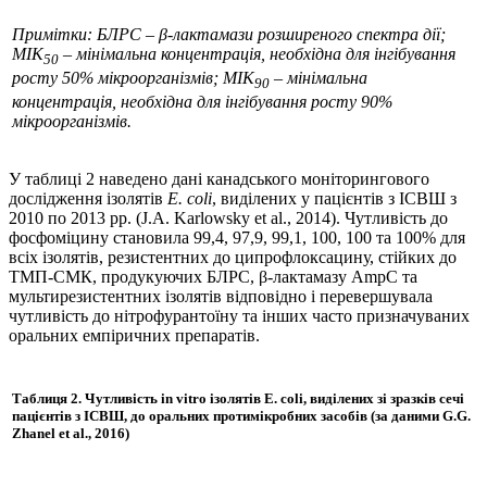
Примітки: БЛРС – β-лактамази розширеного спектра дії;
МІК
– мінімальна концентрація, необхідна для інгібування
50
росту 50% мікроорганізмів; МІК
– мінімальна
90
концентрація, необхідна для інгібування росту 90%
мікроорганізмів.
У таблиці 2 наведено дані канадського моніторингового
дослідження ізолятів
E. coli
, виділених у пацієнтів з ІСВШ з
2010 по 2013 рр. (J.A. Karlowsky et al., 2014). Чутливість до
фосфоміцину становила 99,4, 97,9, 99,1, 100, 100 та 100% для
всіх ізолятів, резистентних до ципрофлоксацину, стійких до
ТМП-СМК, продукуючих БЛРС, β-лактамазу AmpC та
мультирезистентних ізолятів відповідно і перевершувала
чутливість до нітрофурантоїну та інших часто призначуваних
оральних емпіричних препаратів.
Таблиця 2.
Чутливість
in vitro
ізолятів
E. coli
, виділених зі зразків сечі
пацієнтів з ІСВШ, до оральних протимікробних засобів
(за даними G.G.
Zhanel et al., 2016)