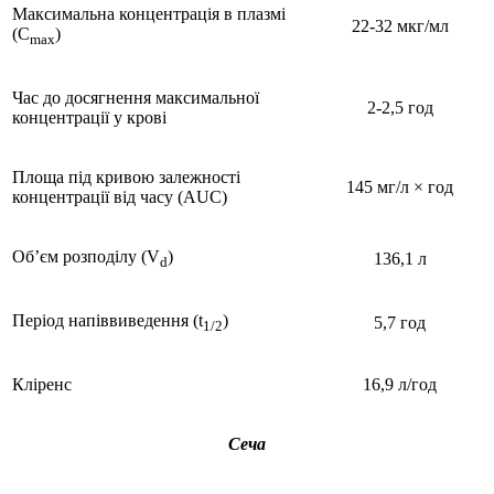
Максимальна концентрація в плазмі
22-32 мкг/мл
(С
)
max
Час до досягнення максимальної
2-2,5 год
концентрації у крові
Площа під кривою залежності
145 мг/л × год
концентрації від часу (AUC)
Об’єм розподілу (V
)
136,1 л
d
Період напіввиведення (t
)
5,7 год
1/2
Кліренс
16,9 л/год
Сеча