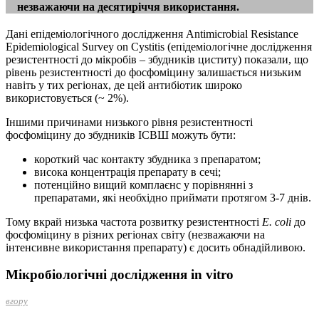
незважаючи на десятиріччя використання.
Дані епідеміологічного дослідження Antimicrobial Resistance
Epidemiological Survey on Cystitis (епідеміологічне дослідження
резистентності до мікробів – збудників циститу) показали, що
рівень резистентності до фосфоміцину залишається низьким
навіть у тих регіонах, де цей антибіотик широко
використовується (~ 2%).
Іншими причинами низького рівня резистентності
фосфоміцину до збудників ІСВШ можуть бути:
короткий час контакту збудника з препаратом;
висока концентрація препарату в сечі;
потенційно вищий комплаєнс у порівнянні з
препаратами, які необхідно приймати протягом 3-7 днів.
Тому вкрай низька частота розвитку резистентності
E. coli
до
фосфоміцину в різних регіонах світу (незважаючи на
інтенсивне використання препарату) є досить обнадійливою.
Мікробіологічні дослідження
in vitro
вгору