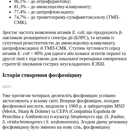
96,1% – до нітрофурантоїну;
81,3% – до амоксициліну-клавуланату;
77,4% – до ципрофлоксацину;
74,7% – до триметоприму-сульфаметоксазолу (ТМП-
СМК).
Зростає частота виявлення штамів
E. coli
, що продукують β-
лактамази розширеного спектра дії (БЛРС), та штамів із
супутньої резистентністю до амоксициліну-клавуланату,
ципрофлоксацину й ТМП-СМК. Ступінь чутливості серед
штамів
E. coli
< 80% для одного або кількох агентів першої та
другої лінії є підставою для локальної переоцінки емпіричних
стратегій лікування гострих неускладнених ІСВШ.
Історія створення фосфоміцину
вгору
Уже протягом чотирьох десятиліть фосфоміцин успішно
застосовують у всьому світі. Вперше фосфоміцин, похідне
фосфонової кислоти, виділили у 1969 р. в лабораторіях MSD
(Merck, Sharp & Dohme) та CEPA (Compañnia Española de
Penicilina y Antibioticos) із культур
Streptomyces
spp. (
S. fradiae,
S. viridochromogenes
і
S. wedomorensis
). Згодом діючу речовину
фосфоміцину було змінено на нову сіль, фосфоміцину