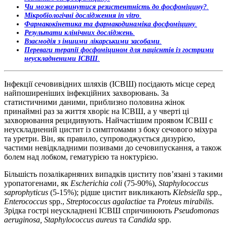
Чи може розвинутися резистентність до фосфоміцину?
.
Мікробіологічні дослідження
in vitro
.
Фармакокінетика та фармакодинаміка
фосфоміцину
.
Результати клінічних досліджень
.
Взаємодія з іншими лікарськими засобами
.
Переваги терапії фосфоміцином для пацієнтів із гострими
неускладненими ІСВШ
.
Інфекції сечовивідних шляхів (ІСВШ) посідають місце серед
найпоширеніших інфекційних захворювань. За
статистичними даними, приблизно половина жінок
принаймні раз за життя хворіє на ІСВШ, а у чверті ці
захворювання рецидивують. Найчастішим проявом ІСВШ є
неускладнений цистит із симптомами з боку сечового міхура
та уретри. Він, як правило, супроводжується дизурією,
частими невідкладними позивами до сечовипускання, а також
болем над лобком, гематурією та ноктурією.
Більшість позалікарняних випадків циститу пов’язані з такими
уропатогенами, як
Escherichia coli
(75-90%),
Staphylococcus
saprophyticus
(5-15%); рідше цистит викликають
Klebsiella
spp.,
Enterococcus
spp.,
Streptococcus agalactiae
та
Proteus mirabilis
.
Зрідка гострі неускладнені ІСВШ спричинюють
Pseudomonas
aeruginosa, Staphylococcus aureus
та
Candida
spp.