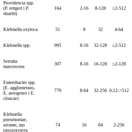
Providencia spp.
(P. rettgeri і P.
164
2-16
8-128
≤2-512
stuartii)
Klebsiella oxytoca
51
8
32
4-64
Klebsiella spp.
995
8-16
32-128
≤2-512
Serratia
307
8-16
16-128
≤2-128
marcescens
Enterobacter spp.
(E. agglomerans,
779
8-64
32-256
0,12->512
E. aerogenes і E.
cloacae)
Klebsiella
pneumoniae,
штами, що
74
16
64
2-256
продукують