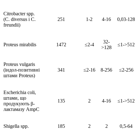
Citrobacter spp.
(C. diversus і C.
251
1-2
4-16
0,03-128
freundii)
32-
Proteus mirabilis
1472
≤2-4
≤1->512
>128
Proteus vulgaris
(індол-позитивні
341
≤2-16
8-256
≤2-256
штами Proteus)
Escherichia coli,
штами, що
135
2
4-16
≤1->512
продукують β-
лактамазу AmpC
Shigella spp.
185
2
2
0,5-64