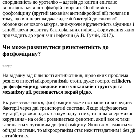
спорідненість до уротелію – адгезія до клітин епітелію
внаслідок наявності фімбрій і ворсин. Особливість
фосфоміцину (другий механізм антимікробної дії) полягає в
тому, що він перешкоджає адгезії бактерій до слизової
оболонки сечового міхура, знижуючи вірулентність збудника і
запобігаючи розвитку бактеріальних плівок, формування яких
призводить до хронізації інфекції (А.В. Гузий, 2017).
Чи може розвинутися резистентність до
фосфоміцину?
вгору
На відміну від більшості антибіотиків, щодо яких проблема
резистентності мікроорганізмів стоїть дуже гостро,
стійкість
до фосфоміцину, завдяки його унікальній структурі та
механізму дії, розвивається вкрай рідко.
Як уже зазначалося, фосфоміцин може потрапляти всередину
бактерії через дві транспортні системи. Якщо відбуваються
мутації, що «виводять з ладу» одну з них, то інша «перемикає
керування» на себе і розвивається фенотип, який все ж таки
залишається чутливим до фосфоміцину. Якщо ж «ламаються»
обидві системи, то мікроорганізм стає нежиттєздатним і без дії
антибіотику.