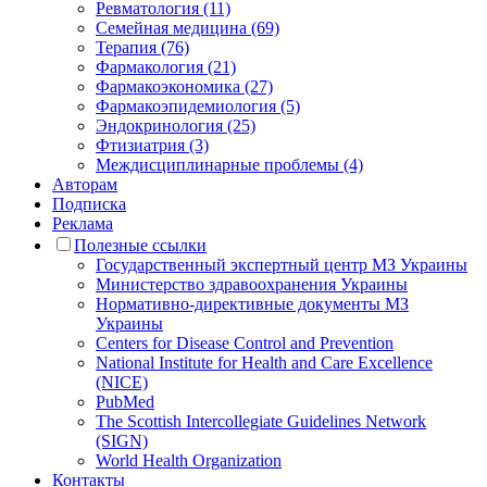
Ревматология (11)
Семейная медицина (69)
Терапия (76)
Фармакология (21)
Фармакоэкономика (27)
Фармакоэпидемиология (5)
Эндокринология (25)
Фтизиатрия (3)
Междисциплинарные проблемы (4)
Авторам
Подписка
Реклама
Полезные ссылки
Государственный экспертный центр МЗ Украины
Министерство здравоохранения Украины
Нормативно-директивные документы МЗ
Украины
Centers for Disease Control and Prevention
National Institute for Health and Care Excellence
(NICE)
PubMed
The Scottish Intercollegiate Guidelines Network
(SIGN)
World Health Organization
Контакты