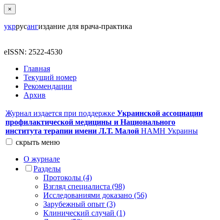
×
укр
рус
анг
издание для врача-практика
eISSN: 2522-4530
Главная
Текущий номер
Рекомендации
Архив
Журнал издается при поддержке
Украинской ассоциации
профилактической медицины и Национального
института терапии имени Л.Т. Малой
НАМН Украины
скрыть
меню
О журнале
Разделы
Протоколы (4)
Взгляд специалиста (98)
Исследованиями доказано (56)
Зарубежный опыт (3)
Клинический случай (1)