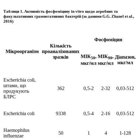
Таблиця 1.
Активність фосфоміцину
in vitro
щодо аеробних та
факультативних грамнегативних бактерій
(за даними G.G. Zhanel et al.,
2016)
Фосфоміцин
Кількість
Мікроорганізм
проаналізованих
МІК
,
МІК
,
зразків
Діапазон,
50
90
мкг/мл
мкг/мл
мкг/мл
Escherichia coli,
штами, що
362
0,5-2
2-32
0,03-512
продукують
БЛРС
Escherichia coli
9338
0,5-4
2-16
0,03-512
Haemophilus
50
1
4
1-128
influenzae