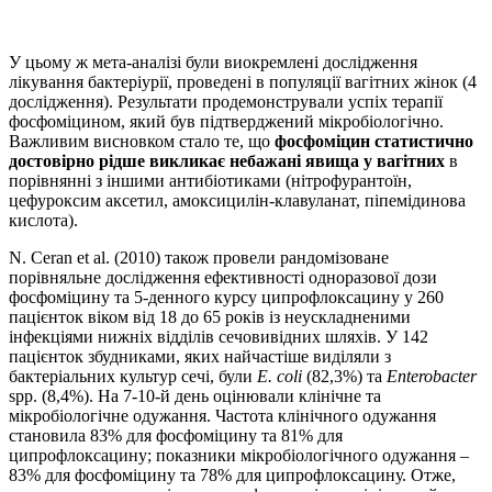
У цьому ж мета-аналізі були виокремлені дослідження
лікування бактеріурії, проведені в популяції вагітних жінок (4
дослідження). Результати продемонстрували успіх терапії
фосфоміцином, який був підтверджений мікробіологічно.
Важливим висновком стало те, що
фосфоміцин статистично
достовірно рідше викликає небажані явища у вагітних
в
порівнянні з іншими антибіотиками (нітрофурантоїн,
цефуроксим аксетил, амоксицилін-клавуланат, піпемідинова
кислота).
N. Ceran et al. (2010) також провели рандомізоване
порівняльне дослідження ефективності одноразової дози
фосфоміцину та 5-денного курсу ципрофлоксацину у 260
пацієнток віком від 18 до 65 років із неускладненими
інфекціями нижніх відділів сечовивідних шляхів. У 142
пацієнток збудниками, яких найчастіше виділяли з
бактеріальних культур сечі, були
E. coli
(82,3%) та
Enterobacter
spp. (8,4%). На 7-10-й день оцінювали клінічне та
мікробіологічне одужання. Частота клінічного одужання
становила 83% для фосфоміцину та 81% для
ципрофлоксацину; показники мікробіологічного одужання –
83% для фосфоміцину та 78% для ципрофлоксацину. Отже,