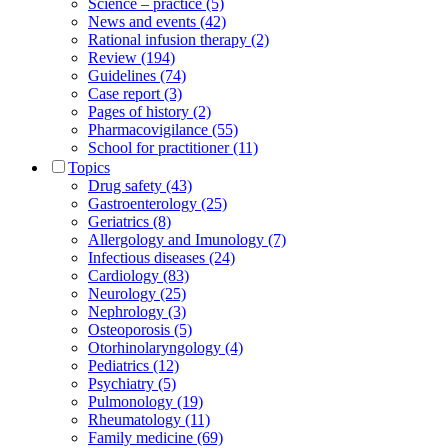
Science – practice (5)
News and events (42)
Rational infusion therapy (2)
Review (194)
Guidelines (74)
Case report (3)
Pages of history (2)
Pharmacovigilance (55)
School for practitioner (11)
Topics
Drug safety (43)
Gastroenterology (25)
Geriatrics (8)
Allergology and Imunology (7)
Infectious diseases (24)
Cardiology (83)
Neurology (25)
Nephrology (3)
Osteoporosis (5)
Otorhinolaryngology (4)
Pediatrics (12)
Psychiatry (5)
Pulmonology (19)
Rheumatology (11)
Family medicine (69)