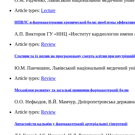
О.М. Радченко, Львівський національний медичний уніве
Article types:
Lecture
НПВЛС и фармакотерапия хронической боли: проблемы эффективно
А.П. Викторов ГУ «ННЦ «Институт кардиологии имени 
Article types:
Review
Статини та їх вплив на програмовану смерть клітин при внутрішній
Ю.М. Панчишин, Львівський національний медичний уніве
Article types:
Review
Механізми розвитку та загальні принципи фармакотерапії болю
О.О. Нефьодов, В.Й. Мамчур, Дніпропетровська державна
Article types:
Review
Антагоністи кальцію у фармакотерапії артеріальної гіпертензії