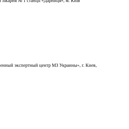
 лікарня № 1 станції «Дарниця», м. Київ
твенный экспертный центр МЗ Украины», г. Киев,