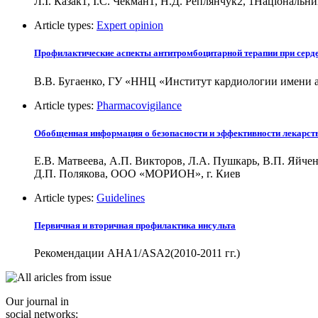
Л.І. Казак1, І.С. Чекман1, Н.Д. Реплянчук2, 1Національн
Article types:
Expert opinion
Профилактические аспекты антитромбоцитарной терапии при серд
В.В. Бугаенко, ГУ «ННЦ «Институт кардиологии имени 
Article types:
Pharmacovigilance
Обобщенная информация о безопасности и эффективности лекарств
Е.В. Матвеева, А.П. Викторов, Л.А. Пушкарь, В.П. Яйчен
Д.П. Полякова, ООО «МОРИОН», г. Киев
Article types:
Guidelines
Первичная и вторичная профилактика инсульта
Рекомендации AHA1/ASA2(2010-2011 гг.)
Our journal in
social networks: