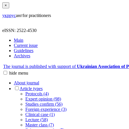
×
укр
рус
анг
for practitioners
eISSN: 2522-4530
Main
Current issue
Guidelines
Archives
The journal is published with support of
Ukrainian Association of 
hide
menu
About journal
Article types
Protocols (4)
Expert opinion (98)
Studies confirm (56)
Foreign experience (3)
Clinical case (1)
Lecture (58)
Master class (7)