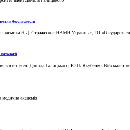
рситет імені Данила Галицького
сти и безопасности
академика Н.Д. Стражеско» НАМН Украины», ГП «Государствен
 патології
рситет імені Данила Галицького, Ю.П. Якубенко, Військово-ме
 медична академія