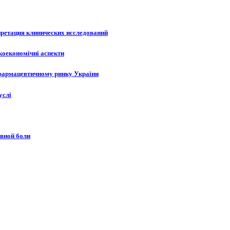
претация клинических исследований
акоекономічні аспекти
 фармацевтичному ринку України
услі
вной боли