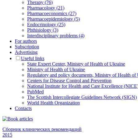
Therapy (76)
Pharmacology (21)
Pharmacoeconomics (27)
Pharmacoepidemiology (5)
Endocrinology (25)
Phthisiology (3)
Interdisciplinary problems (4)
For authors
Subscription
Advertising
Useful links
State Expert Center, Ministry of Health of Ukraine
Ministry of Health of Ukraine
Regulatory and policy documents, Ministry of Health of
Centers for Disease Control and Prevention
National Institute for Health and Care Excellence (NICE
PubMed
The Scottish Intercollegiate Guidelines Network (SIGN)
World Health Organization
Contacts
Сборник клинических рекомендаций
2015