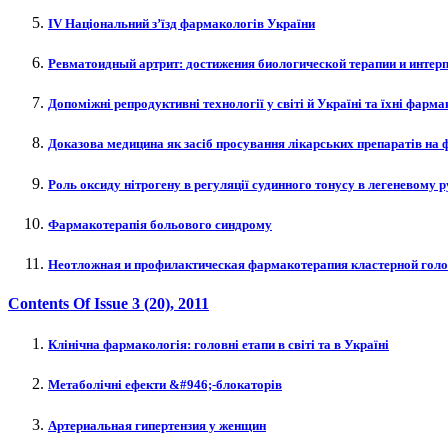
IV Національний з’їзд фармакологів України
Ревматоидный артрит: достижения биологической терапии и интер
Допоміжні репродуктивні технології у світі й Україні та їхні фарм
Доказова медицина як засіб просування лікарських препаратів на
Роль оксиду нітрогену в регуляції судинного тонусу в легеневому р
Фармакотерапія больового синдрому
Неотложная и профилактическая фармакотерапия кластерной голо
Contents Of Issue
3 (20)
, 2011
Клінічна фармакологія: головні етапи в світі та в Україні
Метаболічні ефекти &#946;-блокаторів
Артериальная гипертензия у женщин