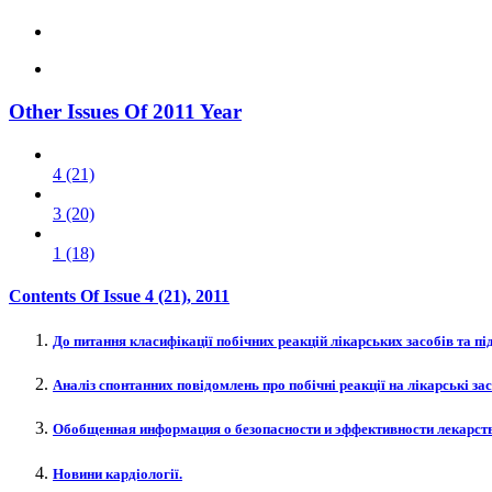
Other Issues Of 2011 Year
4 (21)
3 (20)
1 (18)
Contents Of Issue
4 (21)
, 2011
До питання класифікації побічних реакцій лікарських засобів та під
Аналіз спонтанних повідомлень про побічні реакції на лікарські за
Обобщенная информация о безопасности и эффективности лекарств
Новини кардіології.