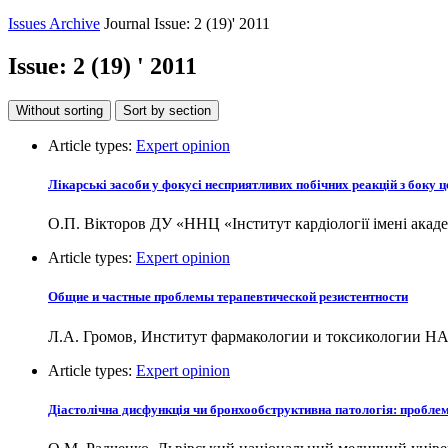
Issues Archive
Journal Issue: 2 (19)' 2011
Issue:
2 (19)
' 2011
Without sorting
Sort by section
Article types:
Expert opinion
Лікарські засоби у фокусі несприятливих побічних реакцій з боку 
О.П. Вікторов ДУ «ННЦ «Інститут кардіології імені ак
Article types:
Expert opinion
Общие и частные проблемы терапевтической резистентности
Л.А. Громов, Институт фармакологии и токсикологии Н
Article types:
Expert opinion
Діастолічна дисфункція чи бронхообструктивна патологія: пробле