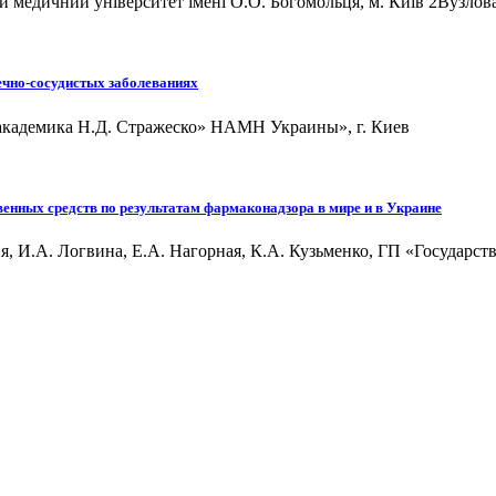
ий медичний університет імені О.О. Богомольця, м. Київ 2Вузлова
ечно-сосудистых заболеваниях
академика Н.Д. Стражеско» НАМН Украины», г. Киев
енных средств по результатам фармаконадзора в мире и в Украине
я, И.А. Логвина, Е.А. Нагорная, К.А. Кузьменко, ГП «Государс