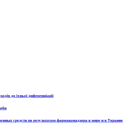
ходів до їхньої диференціації
соби
енных средств по результатам фармаконадзора в мире и в Украине