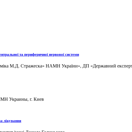
центральної та периферичної нервової системи
адеміка М.Д. Стражеска» НАМН України», ДП «Державний експер
АМН Украины, г. Киев
ма лікування