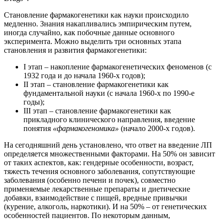
Становление фармакогенетики как науки происходило
медленно. Знания накапливались эмпирическим путем,
иногда случайно, как побочные данные основного
эксперимента. Можно выделить три основных этапа
становления и развития фармакогенетики:
I этап – накопление фармакогенетических феноменов (с
1932 года и до начала 1960-х годов);
II этап – становление фармакогенетики как
фундаментальной науки (с начала 1960-х по 1990-е
годы);
III этап – становление фармакогенетики как
прикладного клинического направления, введение
понятия
«фармакогеномика»
(начало 2000-х годов).
На сегодняшний день установлено, что ответ на введение ЛП
определяется множественными факторами. На 50% он зависит
от таких аспектов, как: гендерные особенности, возраст,
тяжесть течения основного заболевания, сопутствующие
заболевания (особенно печени и почек), совместно
применяемые лекарственные препараты и диетические
добавки, взаимодействие с пищей, вредные привычки
(курение, алкоголь, наркотики). И на 50% – от генетических
особенностей пациентов. По некоторым данным,