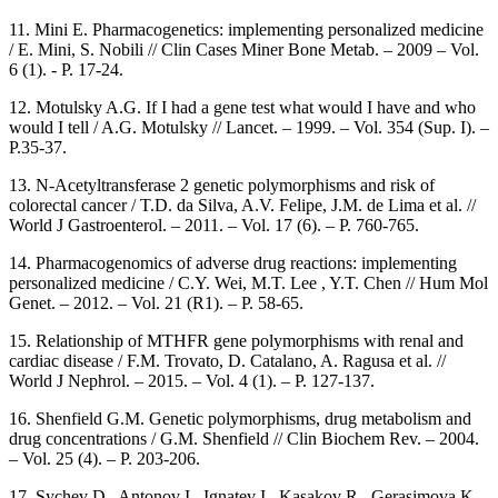
11. Mini E. Pharmacogenetics: implementing personalized medicine
/ E. Mini, S. Nobili // Clin Cases Miner Bone Metab. – 2009 – Vol.
6 (1). - P. 17-24.
12. Motulsky A.G. If I had a gene test what would I have and who
would I tell / A.G. Motulsky // Lancet. – 1999. – Vol. 354 (Sup. I). –
Р.35-37.
13. N-Acetyltransferase 2 genetic polymorphisms and risk of
colorectal cancer / T.D. da Silva, A.V. Felipe, J.M. de Lima et al. //
World J Gastroenterol. – 2011. – Vol. 17 (6). – Р. 760-765.
14. Pharmacogenomics of adverse drug reactions: implementing
personalized medicine / C.Y. Wei, M.T. Lee , Y.T. Chen // Hum Mol
Genet. – 2012. – Vol. 21 (R1). – Р. 58-65.
15. Relationship of MTHFR gene polymorphisms with renal and
cardiac disease / F.M. Trovato, D. Catalano, A. Ragusa et al. //
World J Nephrol. – 2015. – Vol. 4 (1). – Р. 127-137.
16. Shenfield G.M. Genetic polymorphisms, drug metabolism and
drug concentrations / G.M. Shenfield // Clin Biochem Rev. – 2004.
– Vol. 25 (4). – Р. 203-206.
17. Sychev D., Antonov I., Ignatev I., Kasakov R., Gerasimova K.,