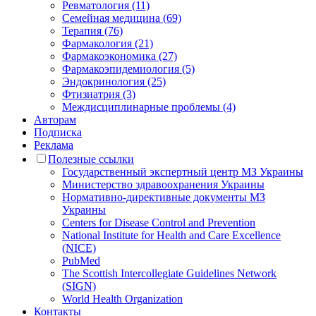
Ревматология (11)
Семейная медицина (69)
Терапия (76)
Фармакология (21)
Фармакоэкономика (27)
Фармакоэпидемиология (5)
Эндокринология (25)
Фтизиатрия (3)
Междисциплинарные проблемы (4)
Авторам
Подписка
Реклама
Полезные ссылки
Государственный экспертный центр МЗ Украины
Министерство здравоохранения Украины
Нормативно-директивные документы МЗ
Украины
Centers for Disease Control and Prevention
National Institute for Health and Care Excellence
(NICE)
PubMed
The Scottish Intercollegiate Guidelines Network
(SIGN)
World Health Organization
Контакты