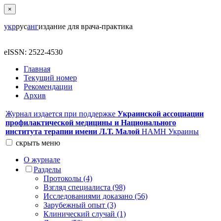
×
укр
рус
анг
издание для врача-практика
eISSN: 2522-4530
Главная
Текущий номер
Рекомендации
Архив
Журнал издается при поддержке
Украинской ассоциации
профилактической медицины и Национального
института терапии имени Л.Т. Малой
НАМН Украины
скрыть
меню
О журнале
Разделы
Протоколы (4)
Взгляд специалиста (98)
Исследованиями доказано (56)
Зарубежный опыт (3)
Клинический случай (1)