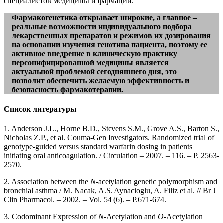
специалистов медицины и фармации.
Фармакогенетика открывает широкие, а главное –
реальные возможности индивидуального подбора
лекарственных препаратов и режимов их дозирования
на основании изучения генотипа пациента, поэтому ее
активное внедрение в клиническую практику
персонифицированной медицины является
актуальной проблемой сегодняшнего дня, это
позволит обеспечить желаемую эффективность и
безопасность фармакотерапии.
Список литературы
1. Anderson J.L., Horne B.D., Stevens S.M., Grove A.S., Barton S.,
Nicholas Z.P., et al. Couma-Gen Investigators. Randomized trial of
genotype-guided versus standard warfarin dosing in patients
initiating oral anticoagulation. / Circulation – 2007. – 116. – Р. 2563-
2570.
2. Association between the
N
-acetylation genetic polymorphism and
bronchial asthma / M. Nacak, A.S. Aynacioglu, A. Filiz et al. // Br J
Clin Pharmacol. – 2002. – Vol. 54 (6). – P.671-674.
3. Codominant Expression of
N
-Acetylation and
O
-Acetylation