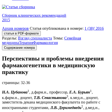
Сборник клинических рекомендаций
2015
Архив номеров
Статья опубликована в номере:
1 (38)' 2016
статья в PDF-формате
Разделы:
Взгляд специалиста
Темы:
Семейная
медицина
Терапия
Фармакология
Содержание номера
Перспективы и проблемы внедрения
фармакогенетики в медицинскую
практику
страницы:
32-36
1
1
Н.А. Цубанова
, д.фарм.н., профессор,
Е.А. Бурьян
,
3
к.фарм.н., доцент,
Т.В. Севастьянова
, к.мед.н., доцент,
заместитель декана медицинского факультета по работе с
2
иностранными студентами,
Л.В. Деримедведь
, д.мед.н.,