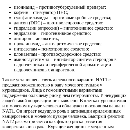
изониазид – противотуберкулезный препарат;
кофеин – стимулятор ЦНС;
сульфаниламиды – противомикробные средства;
дапсон (DDC) – противолепрозное средство;
гидралазин (апрессин) – гипотензивное средство;
эндралазин – гипотензивное средство;
дипирон – анальгетик;
прокаинамид – антиаритмическое средство;
нитразепам – психотропное средство;
клоназепам – противосудорожное средство;
аминоглутетимид – ингибитор синтеза стероидов в
надпочечниках и периферической ароматизации
надпочечниковых андрогенов.
Также установлена связь аллельного варианта NAT1 с
предрасположенностью к раку мочевого пузыря у
курильщиков. Лица с гомозиготными вариантами
подвержены большему риску, чем гетерозиготы. У некурящих
людей такой корреляции не выявлено. В клетках уроэпителия
и в мочевом пузыре человека обнаружен в основном вариант
NAT1. Он играет ведущую роль в активации ариламинных
канцерогенов в мочевом пузыре человека. Быстрый фенотип
NAT2 рассматривается как фактор риска развития
колоректального рака. Курящие женщины с медленным