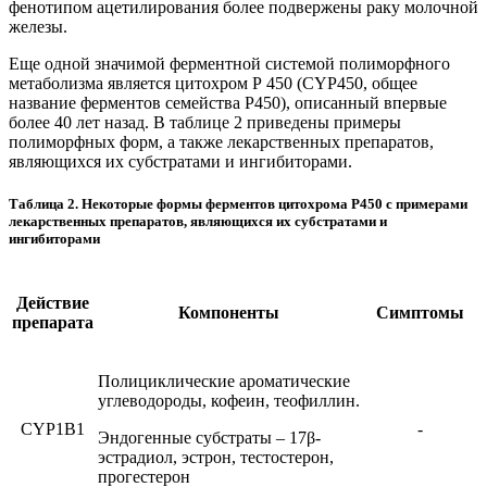
фенотипом ацетилирования более подвержены раку молочной
железы.
Еще одной значимой ферментной системой полиморфного
метаболизма является цитохром Р 450 (СYP450, общее
название ферментов семейства P450), описанный впервые
более 40 лет назад. В таблице 2 приведены примеры
полиморфных форм, а также лекарственных препаратов,
являющихся их субстратами и ингибиторами.
Таблица 2. Некоторые формы ферментов цитохрома Р450 с примерами
лекарственных препаратов, являющихся их субстратами и
ингибиторами
Действие
Компоненты
Симптомы
препарата
Полициклические ароматические
углеводороды, кофеин, теофиллин.
CYP1B1
-
Эндогенные субстраты – 17β-
эстрадиол, эстрон, тестостерон,
прогестерон