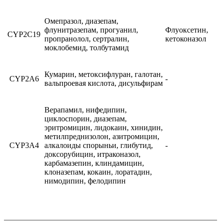
Омепразол, диазепам,
флунитразепам, прогуанил,
Флуоксетин,
CYP2С19
пропранолол, сертралин,
кетоконазол
моклобемид, толбутамид
Кумарин, метоксифлуран, галотан,
CYP2A6
-
вальпроевая кислота, дисульфирам
Верапамил, нифедипин,
циклоспорин, диазепам,
эритромицин, лидокаин, хинидин,
метилпреднизолон, азитромицин,
CYP3A4
алкалоиды спорыньи, глибутид,
-
доксорубицин, итраконазол,
карбамазепин, клиндамицин,
клоназепам, кокаин, лоратадин,
нимодипин, фелодипин