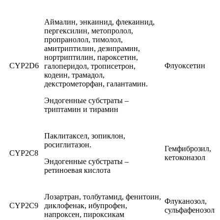
Аймалин, энкаинид, флекаинид,
пергексилин, метопролол,
пропранолол, тимолол,
амитриптилин, дезипрамин,
нортриптилин, пароксетин,
CYP2D6
Флуоксетин
галоперидол, трописетрон,
кодеин, трамадол,
декстрометорфан, галантамин.
Эндогенные субстраты –
триптамин и тирамин
Паклитаксел, зопиклон,
росиглитазон.
Гемфиброзил,
CYP2С8
кетоконазол
Эндогенные субстраты –
ретиноевая кислота
Лозартран, толбутамид, фенитоин,
Флуканозол,
CYP2С9
диклофенак, ибупрофен,
сульфафенозол
напроксен, пироксикам