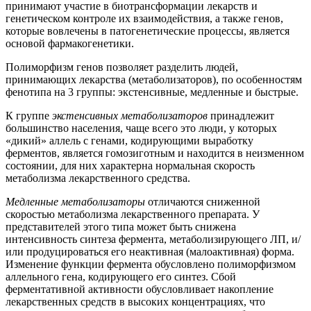
принимают участие в биотрансформации лекарств и
генетическом контроле их взаимодействия, а также генов,
которые вовлечены в патогенетические процессы, является
основой фармакогенетики.
Полиморфизм генов позволяет разделить людей,
принимающих лекарства (метаболизаторов), по особенностям
фенотипа на 3 группы: экстенсивные, медленные и быстрые.
К группе
экстенсивных метаболизаторов
принадлежит
большинство населения, чаще всего это люди, у которых
«дикий» аллель с генами, кодирующими выработку
ферментов, является гомозиготным и находится в неизменном
состоянии, для них характерна нормальная скорость
метаболизма лекарственного средства.
Медленные метаболизаторы
отличаются сниженной
скоростью метаболизма лекарственного препарата. У
представителей этого типа может быть снижена
интенсивность синтеза фермента, метаболизирующего ЛП, и/
или продуцироваться его неактивная (малоактивная) форма.
Изменение функции фермента обусловлено полиморфизмом
аллельного гена, кодирующего его синтез. Сбой
ферментативной активности обусловливает накоп­ление
лекарственных средств в высоких концентрациях, что