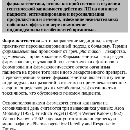
фармакогенетика, основа которой состоит в изучении
генетической зависимости действия ЛП на организм
пациента, оптимизирование и персонализация
профилактики и лечения, избежание нежелательных
побочных эффектов через выявление
индивидуальных особенностей организма.
Ф
армакогенетика
– это направление медицины, которое
практикует персонализированный подход к больному. Термин
фармакогенетика
происходит от греч.
p
harmakon
– лекарство,
яд +
genesis
– происхождение. Фармакогенетика – это раздел
фармакологии, изучающий роль генетических факторов в
формировании фармакологического ответа организма
пациента на прием того или иного лекарственного препарата.
Первоочередной задачей фармакогенетики является изучение
индивидуальных различий в ответах на прием лекарственных
средств, определяющих их метаболизм, эффективность и
токсичность, что обусловлено геномом пациента.
Основоположниками фармакогенетики как науки на
сегодняшний день считаются три выдающихся ученых: Aron
Motulsky (1957), Friedrich Vogel (1959) и Werner Kalow (1962).
Werner Kalow в 1962 году выпустил энциклопедическую
монографию: «Pharmacogenetics: Heredity and Response to
Drugs».