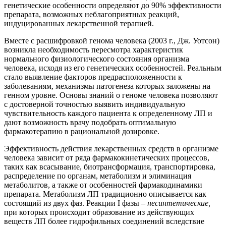
генетические особенности определяют до 90% эффективности
препарата, возможных неблагоприятных реакций,
индуцированных лекарственной терапией.
Вместе с расшифровкой генома человека (2003 г., Дж. Уотсон)
возникла необходимость пересмотра характеристик
нормального физиологического состояния организма
человека, исходя из его генетических особенностей. Реальным
стало выявление факторов предрасположенности к
заболеваниям, механизмы патогенеза которых заложены на
генном уровне. Основы знаний о геноме человека позволяют
с достоверной точностью выявить индивидуальную
чувствительность каждого пациента к определенному ЛП и
дают возможность врачу подобрать оптимальную
фармакотерапию в рациональной дозировке.
Эффективность действия лекарственных средств в организме
человека зависит от ряда фармакокинетических процессов,
таких как всасывание, биотрансформация, транспортировка,
распределение по органам, метаболизм и элиминация
метаболитов, а также от особенностей фармакодинамики
препарата. Метаболизм ЛП традиционно описывается как
состоящий из двух фаз. Реакции I фазы –
несинтетические,
при которых происходит образование из действующих
веществ ЛП более гидрофильных соединений вследствие