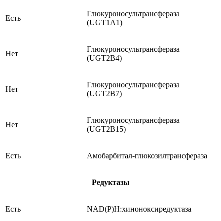
Глюкуроносультрансфераза
Есть
(UGT1A1)
Глюкуроносультрансфераза
Нет
(UGT2B4)
Глюкуроносультрансфераза
Нет
(UGT2B7)
Глюкуроносультрансфераза
Нет
(UGT2B15)
Есть
Амобарбитал-глюкозилтрансфераза
Редуктазы
Есть
NAD(P)Н:хиноноксиредуктаза