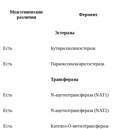
Межэтнические
Фермент
различия
Эстеразы
Есть
Бутирилхолинэстераза
Есть
Параоксоназа/арилэстераза
Трансферазы
Есть
N-ацетилтрансфераза (NAT1)
Есть
N-ацетилтрансфераза (NAT2)
Есть
Катехол-О-метилтрансфераза