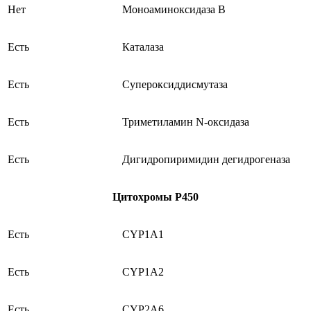
Нет
Моноаминоксидаза В
Есть
Каталаза
Есть
Супероксиддисмутаза
Есть
Триметиламин N-оксидаза
Есть
Дигидропиримидин дегидрогеназа
Цитохромы Р450
Есть
СYP1A1
Есть
CYP1A2
Есть
CYP2A6