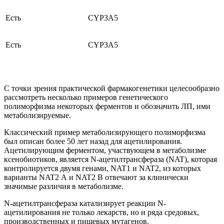
Есть
CYP3A5
Есть
CYP3A5
С точки зрения практической фармакогенетики целесообразно
рассмотреть несколько примеров генетического
полиморфизма некоторых ферментов и обозначить ЛП, ими
метаболизируемые.
Классический пример метаболизирующего полиморфизма
был описан более 50 лет назад для ацетилирования.
Ацетилирующим ферментом, участвующем в метаболизме
ксенобиотиков, является N-ацетилтрансфераза (NAT), которая
контролируется двумя генами, NAT1 и NAT2, из которых
варианты NAT2 А и NAT2 В отвечают за клинически
значимые различия в метаболизме.
N-ацетилтрансфераза катализирует реакции N-
ацетилирования не только лекарств, но и ряда средовых,
производственных и пищевых мута­генов.