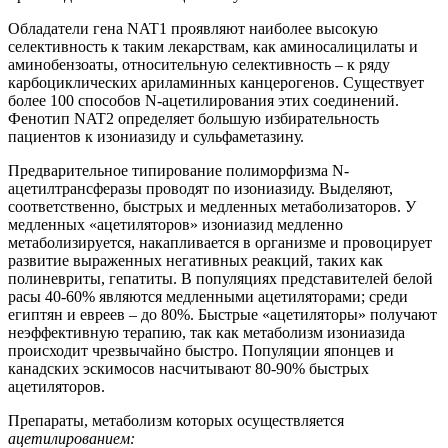
Обладатели гена NAT1 проявляют наиболее высокую
селективность к таким лекарствам, как аминосалицилаты и
аминобензоаты, относительную селективность – к ряду
карбоциклических ариламинных канцерогенов. Существует
более 100 способов N-ацетилирования этих соединений.
Фенотип NAT2 определяет б
о
льшую избирательность
пациентов к изониазиду и сульфаметазину.
Предварительное типирование полиморфизма N-
ацетилтрансферазы проводят по изониазиду. Выделяют,
соответственно, быстрых и медленных метаболизаторов. У
медленных «ацетиляторов» изониазид медленно
метаболизируется, накапливается в организме и провоцирует
развитие выраженных негативных реакций, таких как
полиневриты, гепатиты. В популяциях представителей белой
расы 40-60% являются медленными ацетиляторами; среди
египтян и евреев – до 80%. Быстрые «ацетиляторы» получают
неэффективную терапию, так как метаболизм изониазида
происходит чрезвычайно быстро. Популяции японцев и
канадских эскимосов насчитывают 80-90% быстрых
ацетиляторов.
Препараты, метаболизм которых осуществляется
ацетилированием: