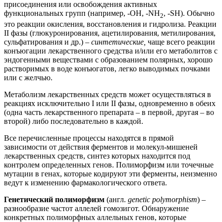
присоединения или освобождения активных
функциональных групп (например, -ОН, -NH
, -SH). Обычно
2
это реакции окисления, восстановления и гидролиза. Реакции
II фазы (глюкуронирования, ацетилирования, метилирования,
сульфатирования и др.) –
синтетические,
чаще всего реакции
конъюгации лекарственного средства и/или его метаболитов с
эндогенными веществами с образованием полярных, хорошо
растворимых в воде конъюгатов, легко выводимых почками
или с желчью.
Метаболизм лекарственных средств может осуществляться в
реакциях исключительно I или II фазы, одновременно в обеих
(одна часть лекарственного препарата – в первой, другая – во
второй) либо последовательно в каждой.
Все перечисленные процессы находятся в прямой
зависимости от действия ферментов и молекул-мишеней
лекарственных средств, синтез которых находится под
контролем определенных генов. Полиморфизм или точечные
мутации в генах, которые кодируют эти ферменты, неизменно
ведут к изменению фармакологического ответа.
Генетический полиморфизм
(англ.
genetic polymorphism
) –
разнообразие частот аллелей гомозигот. Обнаружение
конкретных полиморфных аллельных генов, которые