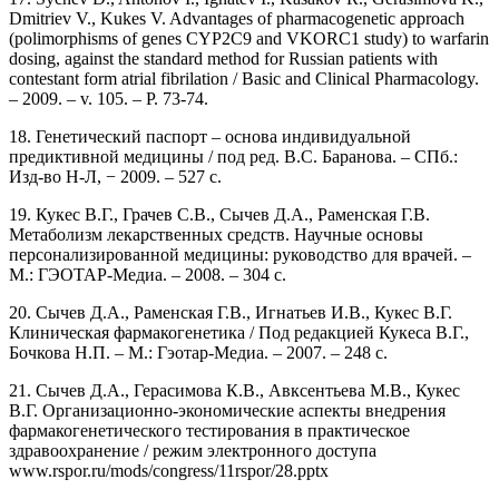
Dmitriev V., Kukes V. Advantages of pharmacogenetic approach
(polimorphisms of genes CYP2C9 and VKORC1 study) to warfarin
dosing, against the standard method for Russian patients with
contestant form atrial fibrilation / Basic and Clinical Pharmacology.
– 2009. – v. 105. – Р. 73-74.
18. Генетический паспорт – основа индивидуальной
предиктивной медицины / под ред. В.С. Баранова. – СПб.:
Изд-во Н-Л, − 2009. – 527 с.
19. Кукес В.Г., Грачев С.В., Сычев Д.А., Раменская Г.В.
Метаболизм лекарственных средств. Научные основы
персонализированной медицины: руководство для врачей. –
М.: ГЭОТАР-Медиа. – 2008. – 304 с.
20. Сычев Д.А., Раменская Г.В., Игнатьев И.В., Кукес В.Г.
Кли­ни­чес­кая фармакогенетика / Под редакцией Кукеса В.Г.,
Бочкова Н.П. – М.: Гэотар-Медиа. – 2007. – 248 с.
21. Сычев Д.А., Герасимова К.В., Авксентьева М.В., Кукес
В.Г. Организационно-экономические аспекты внедрения
фармакогенетического тестирования в практическое
здравоохранение / режим электронного доступа
www.rspor.ru/mods/congress/11rspor/28.pptx