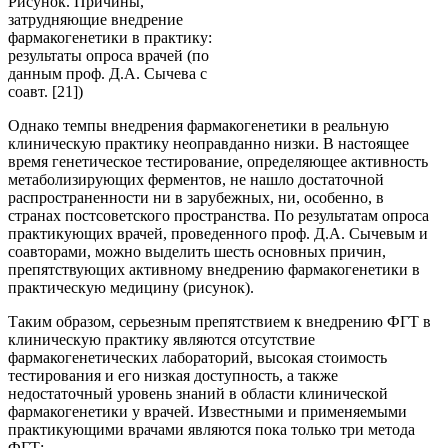
Рисунок. Причины,
затрудняющие внедрение
фармакогенетики в практику:
результаты опроса врачей (по
данным проф. Д.А. Сычева с
соавт. [21])
Однако темпы внедрения фармакогенетики в реальную
клиническую практику неоправданно низки. В настоящее
время генетическое тестирование, определяющее активность
метаболизирующих ферментов, не нашло достаточной
распространенности ни в зарубежных, ни, особенно, в
странах постсоветского пространства. По результатам опроса
практикующих врачей, проведенного проф. Д.А. Сычевым и
соавторами, можно выделить шесть основных причин,
препятствующих активному внедрению фармакогенетики в
практическую медицину (рисунок).
Таким образом, серьезным препятствием к внедрению ФГТ в
клиническую практику являются отсутствие
фармакогенетических лабораторий, высокая стоимость
тестирования и его низкая доступность, а также
недостаточный уровень знаний в области клинической
фармакогенетики у врачей. Известными и применяемыми
практикующими врачами являются пока только три метода
ФГТ: