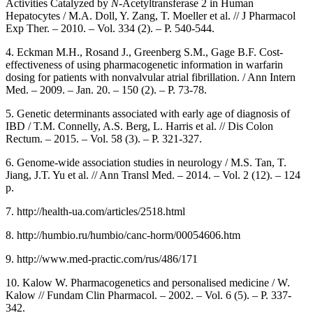
Activities Catalyzed by
N
-Acetyltransferase 2 in Human
Hepatocytes / M.A. Doll, Y. Zang, T. Moeller et al. // J Pharmacol
Exp Ther. – 2010. – Vol. 334 (2). – Р. 540-544.
4. Eckman M.H., Rosand J., Greenberg S.M., Gage B.F. Cost-
effectiveness of using pharmacogenetic information in warfarin
dosing for patients with nonvalvular atrial fibrillation. / Ann Intern
Med. – 2009. – Jan. 20. – 150 (2). – Р. 73-78.
5. Genetic determinants associated with early age of diagnosis of
IBD / T.M. Connelly, A.S. Berg, L. Harris et al. // Dis Colon
Rectum. – 2015. – Vol. 58 (3). – Р. 321-327.
6. Genome-wide association studies in neurology / M.S. Tan, T.
Jiang, J.T. Yu et al. // Ann Transl Med. – 2014. – Vol. 2 (12). – 124
р.
7. http://health-ua.com/articles/2518.html
8. http://humbio.ru/humbio/canc-horm/00054606.htm
9. http://www.med-practic.com/rus/486/171
10. Kalow W. Pharmacogenetics and personalised medicine / W.
Kalow // Fundam Clin Pharmacol. – 2002. – Vol. 6 (5). – Р. 337-
342.