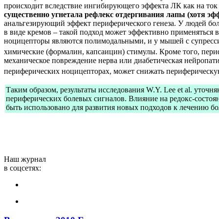
происходит вследствие ингибирующего эффекта ЛК как на ток 
существенно угнетала рефлекс отдергивания лапы (хотя эф
анальгезирующий эффект периферического генеза. У людей бо
в виде кремов – такой подход может эффективно применяться 
ноцицепторы являются полимодальными, и у мышей с супресс
химические (формалин, капсаицин) стимулы. Кроме того, пери
механическое повреждение нерва или диабетическая нейропат
периферических ноцицепторах, может снижать периферическу
Таким образом, результаты исследования W.Y. Lee et al. ут
периферических болевых сигналов. Влияние на редокс-состоя
быть использовано для развития новых подходов к лечению бо
Наш журнал
в соцсетях: