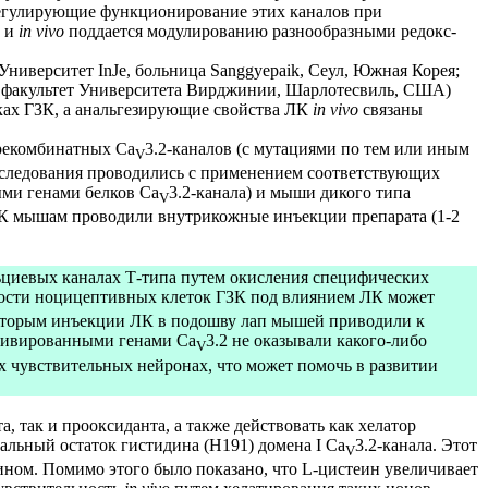
 регулирующие функционирование этих каналов при
и
in vivo
поддается модулированию разнообразными редокс-
 Университет InJe, больница Sanggyepaik, Сеул, Южная Корея;
ий факультет Университета Вирджинии, Шарлотесвиль, США)
ках ГЗК, а анальгезирующие свойства ЛК
in vivo
связаны
рекомбинатных Ca
3.2-каналов (с мутациями по тем или иным
V
сследования проводились с применением соответствующих
ыми генами белков Ca
3.2-канала) и мыши дикого типа
V
 ЛК мышам проводили внутрикожные инъекции препарата (1-2
альциевых каналах Т-типа путем окисления специфических
мости ноцицептивных клеток ГЗК под влиянием ЛК может
о которым инъекции ЛК в подошву лап мышей приводили к
ктивированными генами Ca
3.2 не оказывали какого-либо
V
х чувствительных нейронах, что может помочь в развитии
 так и прооксиданта, а также действовать как хелатор
альный остаток гистидина (H191) домена I Ca
3.2-канала. Этот
V
ином. Помимо этого было показано, что L-цистеин увеличивает