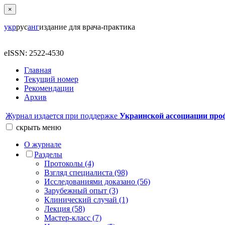
×
укр
рус
анг
издание для врача-практика
eISSN: 2522-4530
Главная
Текущий номер
Рекомендации
Архив
Журнал издается при поддержке
Украинской ассоциации про
скрыть
меню
О журнале
Разделы
Протоколы (4)
Взгляд специалиста (98)
Исследованиями доказано (56)
Зарубежный опыт (3)
Клинический случай (1)
Лекция (58)
Мастер-класс (7)