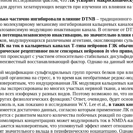
ленном исследовании фактом, что
ЛК ускоряет макроскопическ
ля других хелатирующих веществ при изучении их влияния на 
олько частично ингибировали влияние DTNB
– традиционного 
 по молекулярному механизму ингибирования кальциевых канало
алозависимую модуляцию инактивации канала. В отличие от D
а потенциалозависимую инактивацию, но значительно влияя
атков, модулирующихся различными агентами, окисляющими сул
К на ток в кальциевых каналах Т-типа нейронов ГЗК обычн
ферическое рецептивное поле сенсорных нейронов
in vivo
приво
п происходит с участием относительно стабильных дисульфидны
 неизвестный восстанавливающий фактор. Однако на данный мом
мой модификации сульфгидрильных групп прочих белков при вли
ций организма на стресс, в то время как необратимые редокс-м
ловероятным, что индуцированная ЛК модуляция кальциевых ка
лы экспрессированы во многих участках нервной ткани, а молек
во всех изоформах у разных видов. Поэтому возможно ли, что 
ругих физиологических функциях? Ответ, очевидно, будет основ
оль и, как показано в исследовании W.Y. Lee et al.,
в таких ко
имеется достаточно данных, согласно которым применение ЛК п
уется с развитием малого количества побочных реакций по сра
имолярных концентрациях может модулировать ток в NMDA-кан
. Кажется маловероятным, что упомянутый эффект имеет отнош
т значительного вклада в периферическую ноцицепцию. Однако