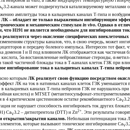
ость нейронов
in vitro
, а также индуцирует температурную гиперч
a
3.2-канала может подвергнуться катализируемому металлами 
V
нижению амплитуды тока в кальциевых каналах Т-типа и возбудим
 ЛК – обладает не только выраженным ингибирующим эффектом
термическим и механическим стимулам
in vivo
. Однако в отли
том, что H191 не является необходимым для ингибирования то
реализуются через окисление специфических внеклеточных с
енениям структуры каналов, что, в свою очередь, может ингиб
цицепторов и передачу болевого импульса. Интересен тот факт, 
ка доменов I и II под влиянием ЛК отображается как частичная 
 кислота, 5α-востановленные нейроактивные стероиды, α-метил-
а такой частичной блокады тока в Т-каналах клеток ГЗК при вли
ное ингибирование тока в кальциевых каналах Т-типа нейро
гласно которым
ЛК реализует свою функцию посредством окисл
эффект ЛК на ток в нативных каналах клеток ГЗК уменьшается
к в кальциевых каналах Т-типа нейронов ГЗК не нарушалось п
нзойная кислота) и MTSET (метантиосульфонат-этилтриметиламм
я в 4 критическом цистеиновом остатке рекомбинантного Ca
3.
V
тация не нарушает способность ингибировать ток других блокато
2+
1) Ca
3.2 – дитиотрентола (DTT) и Zn
. Эти результаты говоря
V
ии открытия/закрытия каналов.
Небольшая потенциация тока Л
оэлементов, которые вызывают тоническое ингибирование Ca
3.
V