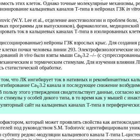
удимость этих клеток. Однако точные молекулярные механизмы,
кционирование кальциевых каналов Т-типа в нейронах ГЗК
in vitro
vic (W.Y. Lee et al., отделение анестезиологии и проблем боли,
 рамках программы для выпускников), фармакологии, медицинск
ровать ток в кальциевых каналах Т-типа в изолированных клет
диссоциированные) нейроны ГЗК взрослых крыс. Для создания 
 клетки почки человека линии 293. Электрофизиологические и
ледований
in vivo
были взяты мыши Ca
3.2 –/– (с супрессированн
V
к механическим и термическим стимулам. Для изучения влияния
ь статистической обработке.
я в том, что ЛК ингибирует ток в нативных и рекомбинантных к
Ингибирование Ca
3.2 канала и последующее снижение возбуди
V
 В пользу этого утверждения свидетельствует данные, согласн
 стимулы у особей дикого типа, в то время как у мышей с ина
уляторный сайт на кальциевых каналах Т-типа в периферически
актором, который может проявлять свойства как антиоксиданта,
телей под руководством S.M. Todorovic идентифицировали уник
 субтипу редокс-модуляции кальциевого канала Т-типа L-цисте