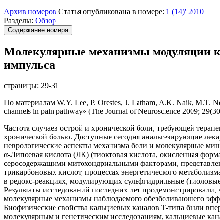
Архив номеров
Статья опубликована в номере:
1 (14)' 2010
Разделы:
Обзор
Содержание номера
Молекулярные механизмы модуляции ка
импульса
страницы:
29-31
По материалам W.Y. Lee, P. Orestes, J. Latham, A.K. Naik, M.T. Nel
channels in pain pathway» (The Journal of Neuroscience 2009; 29(3
Частота случаев острой и хронической боли, требующей терап
хронической болью. Доступные сегодня анальгезирующие лека
неврологические аспекты механизма боли и молекулярные миш
α-Липоевая кислота (ЛК) (тиоктовая кислота, окисленная фор
серосодержащими митохондриальными факторами, представленн
трикарбоновых кислот, процессах энергетического метаболизм
в редокс-реакциях, модулирующих сульфгидрильные (тиоловые
Результаты исследований последних лет продемонстрировали,
молекулярные механизмы наблюдаемого обезболивающего эффе
Биофизические свойства кальциевых каналов Т-типа были впер
молекулярным и генетическим исследованиям, кальциевые кана