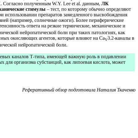
 Согласно полученным W.Y. Lee et al. данным,
ЛК
еханические стимулы
– тест, по которому обычно определяют
ри использовании препаратов замедленного высвобождения
зией (например, солнечные ожоги). Более периферические
тенсивность ответа на резкие термические, механические и
ической нейропатической боли при таких патологиях, как
нных окисляющих агентов, которые влияют на Ca
3.2-каналы в
V
ической нейропатической боли.
циевых каналов Т-типа, имеющей важную роль в подавлении
 для организма субстанций, как липоевая кислота, может
Реферативный обзор подготовила Наталия Ткаченко