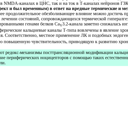
в NMDA-каналах в ЦНС, так и на ток в Т-каналах нейронов ГЗК.
фект и был временным) в ответ на вредные термические и м
лее продолжительное обезболивающее влияние можно достичь п
в лечении состояний, сопровождающихся термической гипералге
ированными генами белков Ca
3.2-канала заметно снижалась ин
V
ферические кальциевые каналы Т-типа вовлечены в явление хрон
ия. Соответственно, местное применение ЛК и подобных эндоге
ю повышенную чувствительность, приводящую к развитию хрон
очняют редокс-механизмы посттрансляционной модификации каль
ние периферических ноцицепторов с помощью таких естественных
ли.