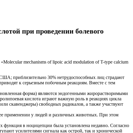
лотой при проведении болевого
 «Molecular mechanisms of lipoic acid modulation of T-type calcium
ей США; приблизительно 30% нетрудоспособных лиц страдают
риводят к серьезным побочным реакциям. Вместе с тем
сстановленная форма) являются эндогенными жирорастворимыми
ролипоевая кислота играют важную роль в реакциях цикла
 или скавенджеры) свободных радикалов, а также участвуют
 ее применении у людей и различных животных. При этом
их функция в ноцицепции была установлена недавно. Согласно
упают усилителями сигнала как острой, так и хронической