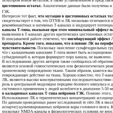
хелатором ионов металлов, а также установленном в представ
цистеиновом остатке.
Аналогичные данные были получены и д
ГЗК.
Интересен тот факт,
что мутации в цистеиновых остатках т
свидетельствует о том, что DTNB и ЛК несколько отличаются
рекомбинантных и нативных Т-каналах и индуцирует потенци
каналы Т-типа, оказывая при этом минимальный эффект н
выявления в Т-каналах других критических цистеиновых ост
В описываемой работе отмечено, что
ингибирующий эффект Л
препарата. Кроме того, показано, что влияние ЛК на пери
чувствительности.
Поскольку окисление сульфгидрильных груп
что с кальциевыми каналами Т-типа может быть ассоциирован
субъединицей α, которая формирует пору канала, не выявлено.
В исследованиях других авторов также сообщалось об обрати
являются основой гомеостатических или физиологических реак
хроническому повреждению ткани. Таким образом, кажется ма
повреждающее действие на ткань. Хорошо известно, что Т-кана
ЛК, являются высоко консервативными последовательностями 
роль в центральной модуляции передачи болевого импульса и д
системного применения у людей колеблется в диапазоне 5-50 мкм
в кальциевых каналах Т-типа нейронов ГЗК.
Помимо этого, 
Использование ЛК в терапевтических концентрациях ассоциир
По данным проведенных ранее исследований
in vitro
ЛК в милл
аспартат) культивированных нейронов коры головного мозга
поскольку NMDA-каналы в физиологических условиях не внося