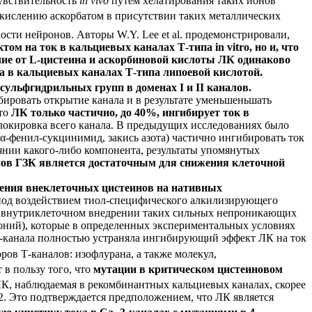
увствительность
in vivo
путем хелатирования таких ионов
окислению аскорбатом в присутствии таких металлических
ости нейронов. Авторы W.Y. Lee et al. продемонстрировали,
 на ток в кальциевых каналах Т-типа in vitro, но и, что
чие от L-цистеина и аскорбиновой кислоты ЛК одинаково
ка в кальциевых каналах Т-типа липоевой кислотой.
ульфгидрильных групп в доменах I и II каналов.
ировать открытие канала и в результате уменьшеньшать
что
ЛК только частично, до 40%, ингибирует ток в
блокировка всего канала. В предыдущих исследованиях было
α-фенил-сукцинимид, закись азота) частично ингибировать ток
янии какого-либо компонента, результаты упомянутых
нов ГЗК является достаточным для снижения клеточной
ения внеклеточных цистеинов на нативных
 под воздействием тиол-специфического алкилизирующего
ри внутриклеточном внедрении таких сильных непроникающих
оний), которые в определенных экспериментальных условиях
2-канала полностью устраняла ингибирующий эффект ЛК на ток
ров Т-каналов: изофлурана, а также молекул,
т в пользу того, что
мутации в критическом цистеиновом
К, наблюдаемая в рекомбинантных кальциевых каналах, скорее
2. Это подтверждается предположением, что ЛК является