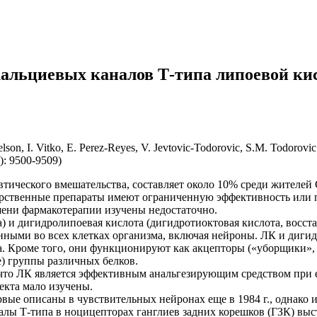
льциевых каналов Т-типа липоевой кис
son, I. Vitko, E. Perez-Reyes, V. Jevtovic-Todorovic, S.M. Todorovic
0): 9500-9509)
евтического вмешательства, составляет около 10% среди жител
рственные препараты имеют ограниченную эффективность или п
ени фармакотерапии изучены недостаточно.
ма) и дигидролипоевая кислота (дигидротиоктовая кислота, во
ыми во всех клетках организма, включая нейроны. ЛК и дигид
а. Кроме того, они функционируют как акцепторы («уборщики»,
) группы различных белков.
 что ЛК является эффективным анальгезирующим средством при
кта мало изучены.
вые описаны в чувствительных нейронах еще в 1984 г., однако 
лы Т-типа в ноцицепторах ганглиев задних корешков (ГЗК) выст