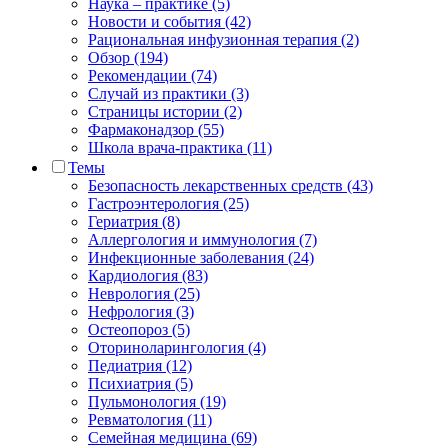
Наука – практике (5)
Новости и события (42)
Рациональная инфузионная терапия (2)
Обзор (194)
Рекомендации (74)
Случай из практики (3)
Страницы истории (2)
Фармаконадзор (55)
Школа врача-практика (11)
Темы
Безопасность лекарственных средств (43)
Гастроэнтерология (25)
Гериатрия (8)
Аллергология и иммунология (7)
Инфекционные заболевания (24)
Кардиология (83)
Неврология (25)
Нефрология (3)
Остеопороз (5)
Оториноларингология (4)
Педиатрия (12)
Психиатрия (5)
Пульмонология (19)
Ревматология (11)
Семейная медицина (69)