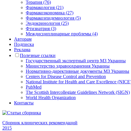
Терапия (76)
Фармакология (21)
Фармакоэкономика (27)
Фармакоэпидемиология (5)
Эндокринология (25)
Фтизиатрия (3)
Междисциплинарные проблемы (4)
Авторам
Подписка
Реклама
Полезные ссылки
Государственный экспертный центр МЗ Украины
Министерство здравоохранения Украины
Нормативно-директивные документы МЗ Украины
Centers for Disease Control and Prevention
National Institute for Health and Care Excellence (NICE
PubMed
The Scottish Intercollegiate Guidelines Network (SIGN)
World Health Organization
Контакты
Сборник клинических рекомендаций
2015