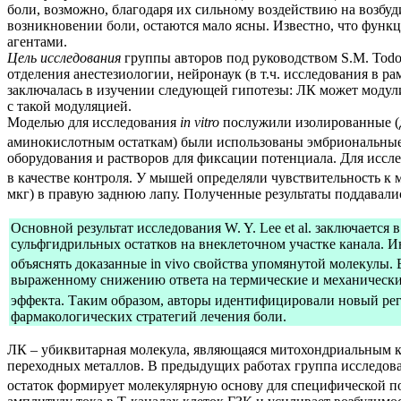
боли, возможно, благодаря их сильному воздействию на возб
возникновении боли, остаются мало ясны. Известно, что фун
агентами.
Цель исследования
группы авторов под руководством S.M. Todoro
отделения анестезиологии, нейронаук (в т.ч. исследования в
заключалась в изучении следующей гипотезы: ЛК может модули
с такой модуляцией.
Моделью для исследования
in vitro
послужили изолированные (
аминокислотным остаткам) были использованы эмбриональные
оборудования и растворов для фиксации потенциала. Для исс
в качестве контроля. У мышей определяли чувствительность 
мкг) в правую заднюю лапу. Полученные результаты поддавалис
Основной результат исследования W. Y. Lee et al. заключаетс
сульфгидрильных остатков на внеклеточном участке канала. 
объяснять доказанные in vivo свойства упомянутой молекулы.
выраженному снижению ответа на термические и механические
эффекта. Таким образом, авторы идентифицировали новый рег
фармакологических стратегий лечения боли.
ЛК – убиквитарная молекула, являющаяся митохондриальным коф
переходных металлов. В предыдущих работах группа исследова
остаток формирует молекулярную основу для специфической по