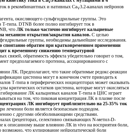
ую кинетику тока в Ca
3-каналах с мутациями в 4
V
ток в рекомбинантных и нативных Ca
3.2-каналах нейронов
V
агента, окисляющего сульфгидрильные группы. Это
в Т-типа. DTNB более полно ингибирует ток в
TNB, что
ЛК только частично ингибирует кальциевые
 на механизм открытия/закрытия каналов.
С целью
ьфгидрильные группы, необходимы дальнейшие исследования.
о спонтанно обратим при кратковременном применении
дит к временному снижению температурной
х связей, обратимость эффекта убедительно говорит о том,
ент предполагаемого протеина, ассоциированного с
янии ЛК. Предполагают, что такие обратимые редокс-реакции
одификации цистеина могут в конечном счете приводить к
налов Т-типа в периферических ноцицепторах может оказывать
улы критических остатков цистеина, которые могут окисляться
ингибирование ЛК кальциевых каналов Т-типа в ЦНС играет
ываться на том, что пиковая концентрация ЛК в плазме после
нцентрациях ЛК ингибирует приблизительно на 25-35% ток
ри лечении боли является безопасным подходом.
внению с другими обезболивающими средствами.
алах (рецепторах, селективно связывающих N-метил-D-
ение к описанному выше влиянию ЛК
in vivo
на восприятия боли,
 возможно, что купирование нейропатической боли