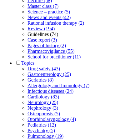
Lecture (58)
Master class (7)
Science – practice (5)
News and events (42)
Rational infusion therapy (2)
Review (194)
Guidelines (74)
Case report (3)
Pages of history (2)
Pharmacovigilance (55)
School for practitioner (11)
Topics
Drug safety (43)
Gastroenterology (25)
Geriatrics (8)
Allergology and Imunology (7)
Infectious diseases (24)
Cardiology (83)
Neurology (25)
Nephrology (3)
Osteoporosis (5)
Otorhinolaryngology (4)
Pediatrics (12)
Psychiatry (5)
Pulmonology (19)