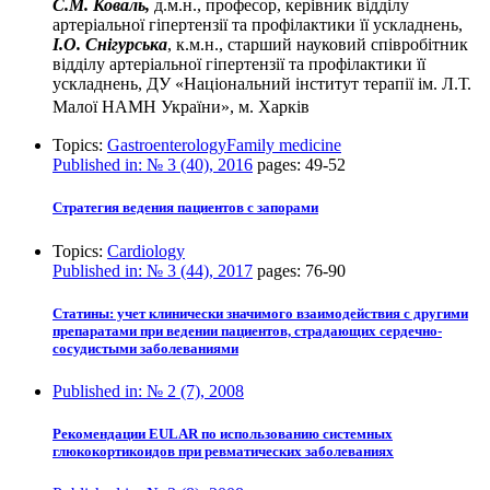
С.М. Коваль,
д.м.н., професор, керівник відділу
артеріальної гіпертензії та профілактики її ускладнень,
І.О. Снігурська
, к.м.н., старший науковий співробітник
відділу артеріальної гіпертензії та профілактики її
ускладнень, ДУ «Національний інститут терапії ім. Л.Т.
Малої НАМН України», м. Харків
Topics:
Gastroenterology
Family medicine
Published in:
№ 3 (40), 2016
pages:
49-52
Стратегия ведения пациентов с запорами
Topics:
Cardiology
Published in:
№ 3 (44), 2017
pages:
76-90
Статины: учет клинически значимого взаимодействия с другими
препаратами при ведении пациентов, страдающих сердечно-
сосудистыми заболеваниями
Published in:
№ 2 (7), 2008
Рекомендации EULAR по использованию системных
глюкокортикоидов при ревматических заболеваниях