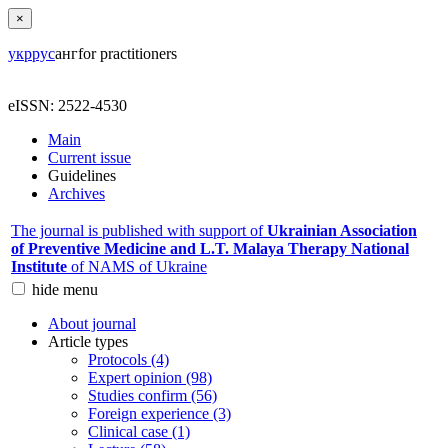
×
укр
рус
анг
for practitioners
eISSN: 2522-4530
Main
Current issue
Guidelines
Archives
The journal is published with support of
Ukrainian Association
of Preventive Medicine and L.T. Malaya Therapy National
Institute
of NAMS of Ukraine
hide
menu
About journal
Article types
Protocols (4)
Expert opinion (98)
Studies confirm (56)
Foreign experience (3)
Clinical case (1)