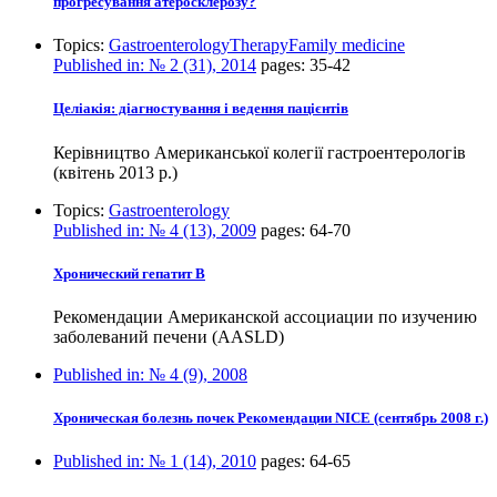
прогресування атеросклерозу?
Topics:
Gastroenterology
Therapy
Family medicine
Published in:
№ 2 (31), 2014
pages:
35-42
Целіакія: діагностування і ведення пацієнтів
Керівництво Американської колегії гастроентерологів
(квітень 2013 р.)
Topics:
Gastroenterology
Published in:
№ 4 (13), 2009
pages:
64-70
Хронический гепатит B
Рекомендации Американской ассоциации по изучению
заболеваний печени (AASLD)
Published in:
№ 4 (9), 2008
Хроническая болезнь почек Рекомендации NICE (сентябрь 2008 г.)
Published in:
№ 1 (14), 2010
pages:
64-65