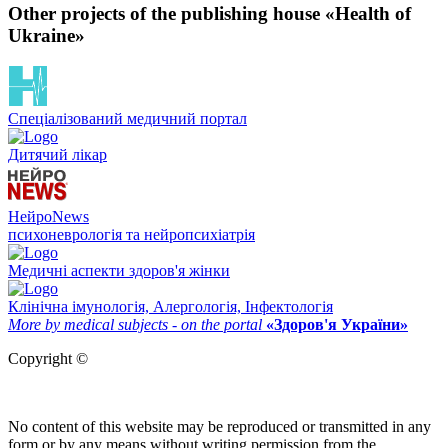
Other projects of the publishing house «Health of
Ukraine»
Спеціалізований медичний портал
Дитячий лікар
НейроNews
психоневрологія та нейропсихіатрія
Медичні аспекти здоров'я жінки
Клінічна імунологія, Алергологія, Інфектологія
More by medical subjects - on the portal
«Здоров'я України»
Copyright ©
No content of this website may be reproduced or transmitted in any
form or by any means without writing permission from the