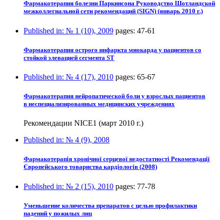
Фармакотерапия болезни Паркинсона Руководство Шотландской
межколлегиальной сети рекомендаций (SIGN) (январь 2010 г.)
Published in:
№ 1 (10), 2009
pages:
47-61
Фармакотерапия острого инфаркта миокарда у пациентов со
стойкой элевацией сегмента ST
Published in:
№ 4 (17), 2010
pages:
65-67
Фармакотерапия нейропатической боли у взрослых пациентов
в неспециализированных медицинских учреждениях
Рекомендации NICE1 (март 2010 г.)
Published in:
№ 4 (9), 2008
Фармакотерапія хронічної серцевої недостатності Рекомендації
Європейського товариства кардіологів (2008)
Published in:
№ 2 (15), 2010
pages:
77-78
Уменьшение количества препаратов с целью профилактики
падений у пожилых лиц