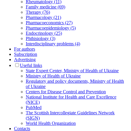
Rheumatology (11)
Family medicine (69)
Therapy (76)
Pharmacology (21)
Pharmacoeconomics (27)
Pharmacoepidemiology (5)
Endocrinology (25)
Phthisiology (3)
Interdisciplinary problems (4)
For authors
Subscription
Advertising
Useful links
State Expert Center, Ministry of Health of Ukraine
Ministry of Health of Ukraine
Regulatory and policy documents, Ministry of Health
of Ukraine
Centers for Disease Control and Prevention
National Institute for Health and Care Excellence
(NICE)
PubMed
The Scottish Intercollegiate Guidelines Network
(SIGN)
World Health Organization
Contacts