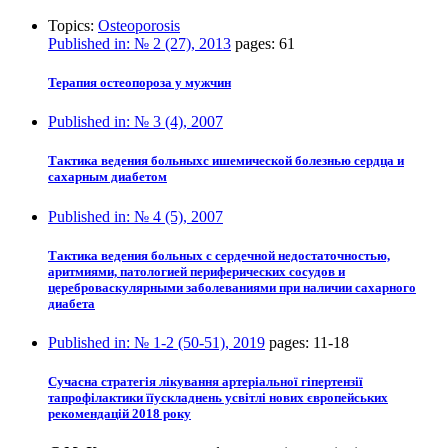
Topics:
Osteoporosis
Published in:
№ 2 (27), 2013
pages:
61
Терапия остеопороза у мужчин
Published in:
№ 3 (4), 2007
Тактика ведения больныхс ишемической болезнью сердца и
сахарным диабетом
Published in:
№ 4 (5), 2007
Тактика ведения больных с сердечной недостаточностью,
аритмиями, патологией периферических сосудов и
цереброваскулярными заболеваниями при наличии сахарного
диабета
Published in:
№ 1-2 (50-51), 2019
pages:
11-18
Сучасна стратегія лікування артеріальної гіпертензії
тапрофілактики їїускладнень усвітлі нових європейських
рекомендацій 2018 року