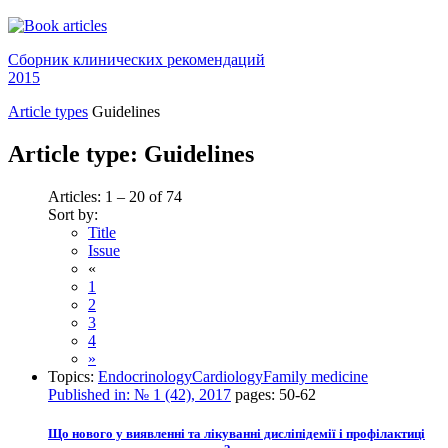
Сборник клинических рекомендаций
2015
Article types
Guidelines
Article type:
Guidelines
Articles: 1 – 20 of 74
Sort by:
Title
Issue
«
1
2
3
4
»
Topics:
Endocrinology
Cardiology
Family medicine
Published in:
№ 1 (42), 2017
pages:
50-62
Що нового у виявленні та лікуванні дисліпідемії і профілактиці