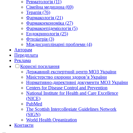
Ревматологія (11)
Сімейна медицина (69)
Терапія (76)
Фармакологія (21)
Фармакоекономіка (27)
Фармакоепідеміологія (5)
Ендокринологія (25)
Фтизіатрія (3)
Міждисциплінарні проблеми (4)
Авторам
Передплата
Реклама
Корисні посилання
Державний експертний центр МОЗ України
Міністерство охорони здоров’я України
Нормативно-директивні документи МОЗ України
Centers for Disease Control and Prevention
National Institute for Health and Care Excellence
(NICE)
PubMed
The Scottish Intercollegiate Guidelines Network
(SIGN)
World Health Organization
Контакти