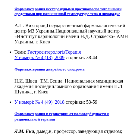
Фармакотерапия нестероидными противовоспалительными
средствами при повышенной температуре тела и лихорадке
А.П. Викторов,Государственный фармакологический
центр МЗ Украины,Национальный научный центр
«Институт кардиологии имени Н.Д. Стражеско» АМН
Украины, г. Киев
Теми:
Гастроентерологія
Терапія
У номері:
№ 4 (13), 2009
сторінки:
38-44
Фармакотерапия диарейного синдрома
Н.И. Швец, Т.М. Бенца, Национальная медицинская
академия последипломного образования имени П.Л.
Шупика, г. Киев
У номері:
№ 4 (49), 2018
сторінки:
53-59
Фармакотерапия в гериатрии: от полиморбидности к
рациональной терапии
Л.М. Ена
, д.мед.н, профессор, заведующая отделом;