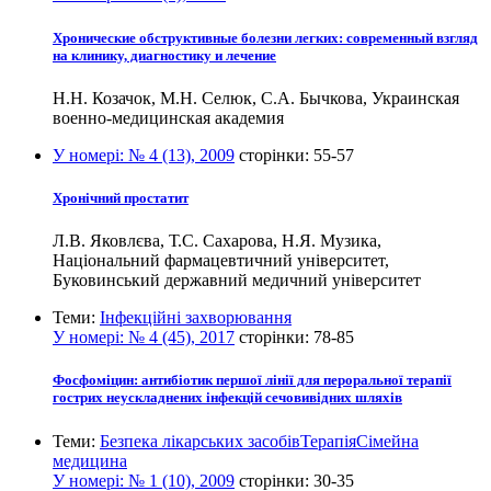
Хронические обструктивные болезни легких: современный взгляд
на клинику, диагностику и лечение
Н.Н. Козачок, М.Н. Селюк, С.А. Бычкова, Украинская
военно-медицинская академия
У номері:
№ 4 (13), 2009
сторінки:
55-57
Хронічний простатит
Л.В. Яковлєва, Т.С. Сахарова, Н.Я. Музика,
Національний фармацевтичний університет,
Буковинський державний медичний університет
Теми:
Інфекційні захворювання
У номері:
№ 4 (45), 2017
сторінки:
78-85
Фосфоміцин: антибіотик першої лінії для пероральної терапії
гострих неускладнених інфекцій сечовивідних шляхів
Теми:
Безпека лікарських засобів
Терапія
Сімейна
медицина
У номері:
№ 1 (10), 2009
сторінки:
30-35