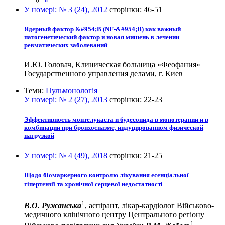
»
У номері:
№ 3 (24), 2012
сторінки:
46-51
Ядерный фактор &#954;B (NF-&#954;B) как важный
патогенетический фактор и новая мишень в лечении
ревматических заболеваний
И.Ю. Головач, Клиническая больница «Феофания»
Государственного управления делами, г. Киев
Теми:
Пульмонологія
У номері:
№ 2 (27), 2013
сторінки:
22-23
Эффективность монтелукаста и будесонида в монотерапии и в
комбинации при бронхоспазме, индуцированном физической
нагрузкой
У номері:
№ 4 (49), 2018
сторінки:
21-25
Щодо біомаркерного контролю лікування есенціальної
гіпертензії та хронічної серцевої недостатності
1
В.О. Ружанська
, аспірант, лікар-кардіолог Військово-
медичного клінічного центру Центрального регіону
1