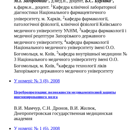
М.І. Загородний
,
д.мед.н., доцент,
Б.С. Бурлака
,
1
к.фарм.н., доцент.
Кафедра клінічної лабораторної
діагностики Національного фармацевтичного
2
університету, м. Харків,
кафедра фармакології,
патологічної фізіології, клінічної фізіології Київського
3
медичного університету УАНМ,
кафедра фармакології і
медичної рецептури Запорізького державного
4
медичного університету,
кафедра фармакології
Національного медичного університету імені О.О.
5
Богомольця, м. Київ,
кафедра внутрішньої медицини №
3 Національного медичного університету імені О.О.
6
Богомольця, м. Київ,
кафедра технології ліків
Запорізького державного медичного університету
У номері:
№ 3 (8), 2008
Церебропротекция: возможности медикаментозной защиты
ишемизированного мозга
В.И. Мамчур, С.Н. Дронов, В.И. Жилюк,
Днепропетровская государственная медицинская
академия
У номері:
№ 1 (6), 2008