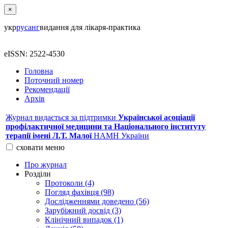
×
укр
рус
анг
видання для лікаря-практика
eISSN: 2522-4530
Головна
Поточний номер
Рекомендації
Архів
Журнал видається за підтримки
Української асоціації
профілактичної медицини та Національного інституту
терапії імені Л.Т. Малої
НАМН України
сховати
меню
Про журнал
Розділи
Протоколи (4)
Погляд фахівця (98)
Дослідженнями доведено (56)
Зарубіжний досвід (3)
Клінічний випадок (1)