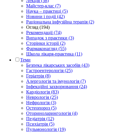
Лекція (58)
Майстер-клас (7)
Наука – практиці (5)
Новини і події (42)
Раціональна інфузійна терапія (2)
Огляд (194)
Рекомендації (74)
Випадок з практики (3)
Сторінки історії (2)
Фармаконагляд (55)
Школа лікаря-практика (11)
Теми
Безпека лікарських засобів (43)
Гастроентерологія (25)
Геріатрія (8)
Алергологія та імунологія (7)
Інфекційні захворювання (24)
Кардіологія (83)
Неврологія (25)
Нефрологія (3)
Остеопороз (5)
Оториноларингологія (4)
Педіатрія (12)
Психіатрія (5)
Пульмонологія (19)