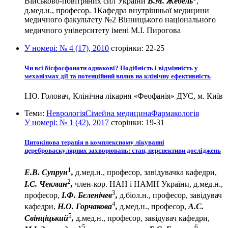
Військово-повітряних сил України
В.М. Жебель
,
д.мед.н., професор. 1Кафедра внутрішньої медицини
медичного факультету №2 Вінницького національного
медичного університету імені М.І. Пирогова
У номері:
№ 4 (17), 2010
сторінки:
22-25
Чи всі бісфосфонати однакові? Подібність і відмінність у
механізмах дії та потенційний вплив на клінічну ефективність
І.Ю. Головач, Клінічна лікарня «Феофанія» ДУС, м. Київ
Теми:
Неврологія
Сімейна медицина
Фармакологія
У номері:
№ 1 (42), 2017
сторінки:
19-31
Цитокінова терапія в комплексному лікуванні
цереброваскулярних захворювань: стан, перспективи досліджень
1
Е.В. Супрун
,
д.мед.н., професор, завідувачка кафедри,
2
І.С. Чекман
,
член-кор. НАН і НАМН України, д.мед.н.,
3
професор,
І.Ф. Бєленічев
,
д.біол.н., професор, завідувач
4
кафедри,
Н.О. Горчакова
,
д.мед.н., професор,
А.С.
5
Свінціцький
,
д.мед.н., професор, завідувач кафедри,
5
6