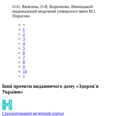
О.О. Яковлева, О.В. Кириченко, Вінницький
національний медичний університет імені М.І.
Пирогова
«
1
2
3
4
5
6
7
8
9
10
»
Інші проекти видавничого дому «Здоров'я
України»
Спеціалізований медичний портал