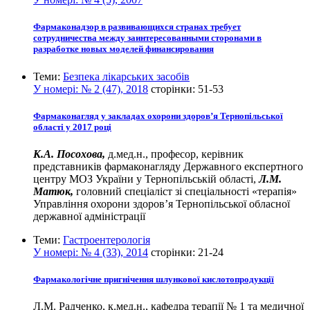
Фармаконадзор в развивающихся странах требует
сотрудничества между заинтересованными сторонами в
разработке новых моделей финансирования
Теми:
Безпека лікарських засобів
У номері:
№ 2 (47), 2018
сторінки:
51-53
Фармаконагляд у закладах охорони здоров’я Тернопільської
області у 2017 році
К.А. Посохова,
д.мед.н., професор, керівник
представників фармаконагляду Державного експертного
центру МОЗ України у Тернопільській області,
Л.М.
Матюк,
головний спеціаліст зі спеціальності «терапія»
Управління охорони здоров’я Тернопільської обласної
державної адміністрації
Теми:
Гастроентерологія
У номері:
№ 4 (33), 2014
сторінки:
21-24
Фармакологічне пригнічення шлункової кислотопродукції
Л.М. Радченко, к.мед.н., кафедра терапії № 1 та медичної