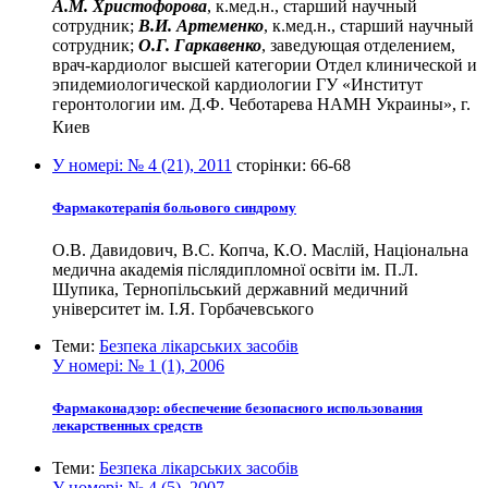
А.М. Христофорова
, к.мед.н., старший научный
сотрудник;
В.И. Артеменко
, к.мед.н., старший научный
сотрудник;
О.Г. Гаркавенко
, заведующая отделением,
врач-кардиолог высшей категории Отдел клинической и
эпидемиологической кардиологии ГУ «Институт
геронтологии им. Д.Ф. Чеботарева НАМН Украины», г.
Киев
У номері:
№ 4 (21), 2011
сторінки:
66-68
Фармакотерапія больового синдрому
О.В. Давидович, В.С. Копча, К.О. Маслій, Національна
медична академія післядипломної освіти ім. П.Л.
Шупика, Тернопільський державний медичний
університет ім. І.Я. Горбачевського
Теми:
Безпека лікарських засобів
У номері:
№ 1 (1), 2006
Фармаконадзор: обеспечение безопасного использования
лекарственных средств
Теми:
Безпека лікарських засобів
У номері:
№ 4 (5), 2007