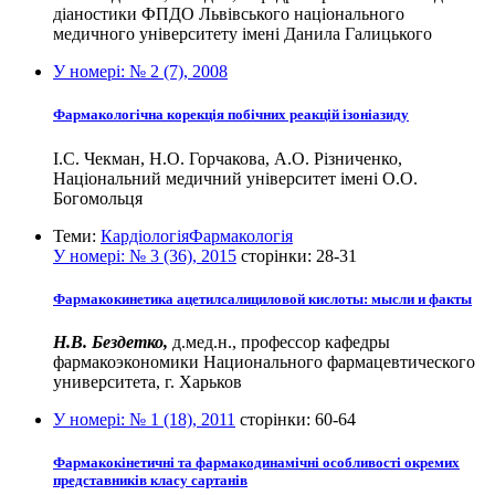
діаностики ФПДО Львівського національного
медичного університету імені Данила Галицького
У номері:
№ 2 (7), 2008
Фармакологічна корекція побічних реакцій ізоніазиду
І.С. Чекман, Н.О. Горчакова, А.О. Різниченко,
Національний медичний університет імені О.О.
Богомольця
Теми:
Кардіологія
Фармакологія
У номері:
№ 3 (36), 2015
сторінки:
28-31
Фармакокинетика ацетилсалициловой кислоты: мысли и факты
Н.В. Бездетко,
д.мед.н., профессор кафедры
фармакоэкономики Национального фармацевтического
университета, г. Харьков
У номері:
№ 1 (18), 2011
сторінки:
60-64
Фармакокінетичні та фармакодинамічні особливості окремих
представників класу сартанів