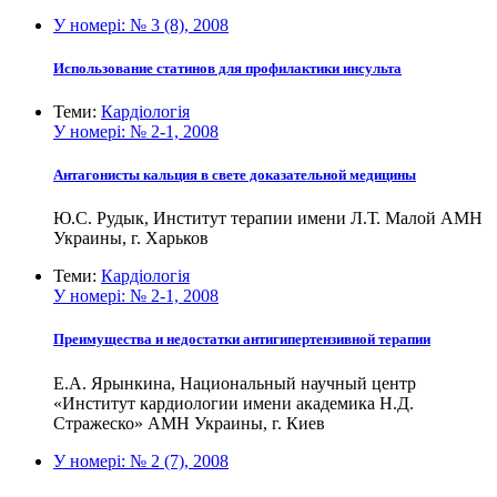
У номері:
№ 3 (8), 2008
Использование статинов для профилактики инсульта
Теми:
Кардіологія
У номері:
№ 2-1, 2008
Антагонисты кальция в свете доказательной медицины
Ю.С. Рудык, Институт терапии имени Л.Т. Малой АМН
Украины, г. Харьков
Теми:
Кардіологія
У номері:
№ 2-1, 2008
Преимущества и недостатки антигипертензивной терапии
Е.А. Ярынкина, Национальный научный центр
«Институт кардиологии имени академика Н.Д.
Стражеско» АМН Украины, г. Киев
У номері:
№ 2 (7), 2008