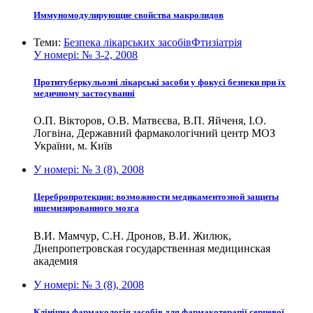
Иммуномодулирующие свойства макролидов
Теми:
Безпека лікарських засобів
Фтизіатрія
У номері:
№ 3-2, 2008
Протитуберкульозні лікарські засоби у фокусі безпеки при їх
медичному застосуванні
О.П. Вікторов, О.В. Матвєєва, В.П. Яйченя, І.О.
Логвіна, Державний фармакологічний центр МОЗ
України, м. Київ
У номері:
№ 3 (8), 2008
Церебропротекция: возможности медикаментозной защиты
ишемизированного мозга
В.И. Мамчур, С.Н. Дронов, В.И. Жилюк,
Днепропетровская государственная медицинская
академия
У номері:
№ 3 (8), 2008
Клінічна фармакологія засобів для фармакотерапії серцевої