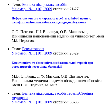
»
Теми:
Безпека лікарських засобів
У номері:
№ 1 (10), 2009
сторінки:
21-27
Нефротоксичність лікарських засобів: клінічні прояви,
патофізіологічні механізми та підходи до лікування
О.О. Пентюк, Н.І. Волощук, О.В. Машевська,
Вінницький національний медичний університет імені
М.І. Пирогова
Теми:
Ревматологія
У номері:
№ 1 (10), 2009
сторінки:
28-29
Ефективність та безпечність знеболювальної терапії при
остеоартрозі: переоцінка без ревізії
М.В. Олійник, Л.Ф. Матюха, О.В. Давидович,
Національна медична академія післядипломної освіти
імені П.Л. Шупика, м. Київ
Теми:
Безпека лікарських засобів
Терапія
Сімейна
медицина
У номері:
№ 1 (10), 2009
сторінки:
30-35