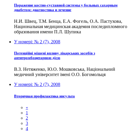
Поражение костно-суставной системы у больных сахарным
диабетом: диагностика и лечение
Н.И. Швец, Т.М. Бенца, Е.А. Фогель, О.А. Пастухова,
Национальная медицинская академия последипломного
образования имени П.Л. Шупика
У номері:
№ 2 (7), 2008
Потенційні мішені впливу лікарських засобів з
антитромбоцитарною дією
В.З. Нетяженко, Ю.О. Мошковська, Національний
медичний університет імені О.О. Богомольця
У номері:
№ 2 (7), 2008
Вторичная профилактика инсульта
«
1
2
3
4