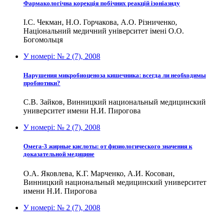
Фармакологічна корекція побічних реакцій ізоніазиду
І.С. Чекман, Н.О. Горчакова, А.О. Різниченко,
Національний медичний університет імені О.О.
Богомольця
У номері:
№ 2 (7), 2008
Нарушения микробиоценоза кишечника: всегда ли необходимы
пробиотики?
С.В. Зайков, Винницкий национальный медицинский
университет имени Н.И. Пирогова
У номері:
№ 2 (7), 2008
Омега-3 жирные кислоты: от физиологического значения к
доказательной медицине
О.А. Яковлева, К.Г. Марченко, А.И. Косован,
Винницкий национальный медицинский университет
имени Н.И. Пирогова
У номері:
№ 2 (7), 2008