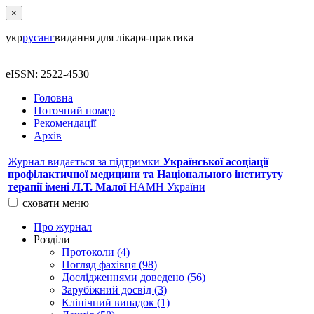
×
укр
рус
анг
видання для лікаря-практика
eISSN: 2522-4530
Головна
Поточний номер
Рекомендації
Архів
Журнал видається за підтримки
Української асоціації
профілактичної медицини та Національного інституту
терапії імені Л.Т. Малої
НАМН України
сховати
меню
Про журнал
Розділи
Протоколи (4)
Погляд фахівця (98)
Дослідженнями доведено (56)
Зарубіжний досвід (3)
Клінічний випадок (1)