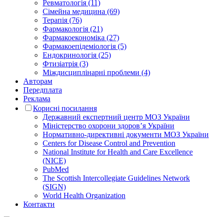
Ревматологія (11)
Сімейна медицина (69)
Терапія (76)
Фармакологія (21)
Фармакоекономіка (27)
Фармакоепідеміологія (5)
Ендокринологія (25)
Фтизіатрія (3)
Міждисциплінарні проблеми (4)
Авторам
Передплата
Реклама
Корисні посилання
Державний експертний центр МОЗ України
Міністерство охорони здоров’я України
Нормативно-директивні документи МОЗ України
Centers for Disease Control and Prevention
National Institute for Health and Care Excellence
(NICE)
PubMed
The Scottish Intercollegiate Guidelines Network
(SIGN)
World Health Organization
Контакти