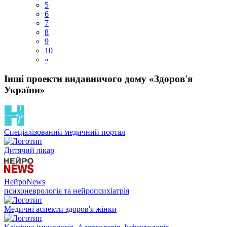
5
6
7
8
9
10
»
Інші проекти видавничого дому «Здоров'я
України»
Спеціалізований медичний портал
Дитячий лікар
НейроNews
психоневрологія та нейропсихіатрія
Медичні аспекти здоров'я жінки