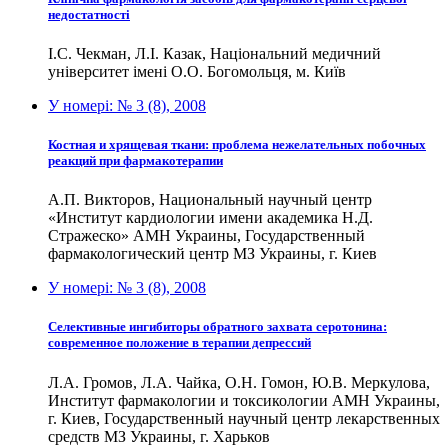
недостатності
І.С. Чекман, Л.І. Казак, Національний медичний
університет імені О.О. Богомольця, м. Київ
У номері:
№ 3 (8), 2008
Костная и хрящевая ткани: проблема нежелательных побочных
реакций при фармакотерапии
А.П. Викторов, Национальный научный центр
«Институт кардиологии имени академика Н.Д.
Стражеско» АМН Украины, Государственный
фармакологический центр МЗ Украины, г. Киев
У номері:
№ 3 (8), 2008
Селективные ингибиторы обратного захвата серотонина:
современное положение в терапии депрессий
Л.А. Громов, Л.А. Чайка, О.Н. Гомон, Ю.В. Меркулова,
Институт фармакологии и токсикологии АМН Украины,
г. Киев, Государственный научный центр лекарственных
средств МЗ Украины, г. Харьков