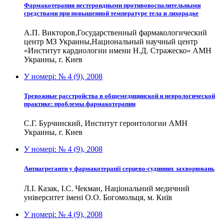
Фармакотерапия нестероидными противовоспалительными
средствами при повышенной температуре тела и лихорадке
А.П. Викторов,Государственный фармакологический
центр МЗ Украины,Национальный научный центр
«Институт кардиологии имени Н.Д. Стражеско» АМН
Украины, г. Киев
У номері:
№ 4 (9), 2008
Тревожные расстройства в общемедицинской и неврологической
практике: проблемы фармакотерапии
С.Г. Бурчинский, Институт геронтологии АМН
Украины, г. Киев
У номері:
№ 4 (9), 2008
Антиагреганти у фармакотерапії серцево-судинних захворювань
Л.І. Казак, І.С. Чекман, Національний медичний
університет імені О.О. Богомольця, м. Київ
У номері:
№ 4 (9), 2008