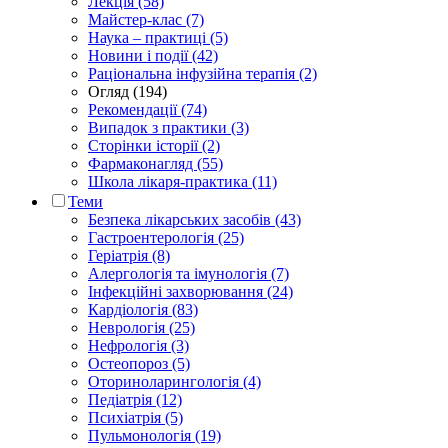
Лекція (58)
Майстер-клас (7)
Наука – практиці (5)
Новини і події (42)
Раціональна інфузійна терапія (2)
Огляд (194)
Рекомендації (74)
Випадок з практики (3)
Сторінки історії (2)
Фармаконагляд (55)
Школа лікаря-практика (11)
Теми
Безпека лікарських засобів (43)
Гастроентерологія (25)
Геріатрія (8)
Алергологія та імунологія (7)
Інфекційні захворювання (24)
Кардіологія (83)
Неврологія (25)
Нефрологія (3)
Остеопороз (5)
Оториноларингологія (4)
Педіатрія (12)
Психіатрія (5)
Пульмонологія (19)