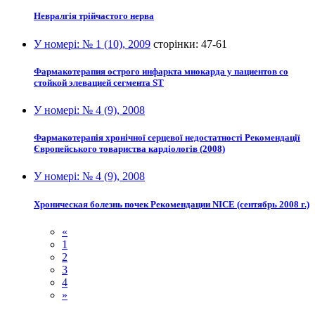
Невралгія трійчастого нерва
У номері:
№ 1 (10), 2009
сторінки:
47-61
Фармакотерапия острого инфаркта миокарда у пациентов со
стойкой элевацией сегмента ST
У номері:
№ 4 (9), 2008
Фармакотерапія хронічної серцевої недостатності Рекомендації
Європейського товариства кардіологів (2008)
У номері:
№ 4 (9), 2008
Хроническая болезнь почек Рекомендации NICE (сентябрь 2008 г.)
«
1
2
3
4
»