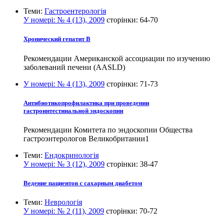
Теми:
Гастроентерологія
У номері:
№ 4 (13), 2009
сторінки:
64-70
Хронический гепатит B
Рекомендации Американской ассоциации по изучению
заболеваний печени (AASLD)
У номері:
№ 4 (13), 2009
сторінки:
71-73
Антибиотикопрофилактика при проведении
гастроинтестинальной эндоскопии
Рекомендации Комитета по эндоскопии Общества
гастроэнтерологов Великобритании1
Теми:
Ендокринологія
У номері:
№ 3 (12), 2009
сторінки:
38-47
Ведение пациентов с сахарным диабетом
Теми:
Неврологія
У номері:
№ 2 (11), 2009
сторінки:
70-72