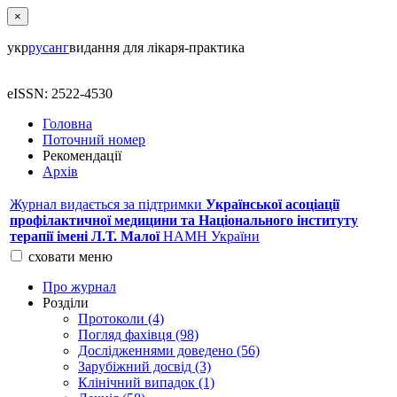
×
укр
рус
анг
видання для лікаря-практика
eISSN: 2522-4530
Головна
Поточний номер
Рекомендації
Архів
Журнал видається за підтримки
Української асоціації
профілактичної медицини та Національного інституту
терапії імені Л.Т. Малої
НАМН України
сховати
меню
Про журнал
Розділи
Протоколи (4)
Погляд фахівця (98)
Дослідженнями доведено (56)
Зарубіжний досвід (3)
Клінічний випадок (1)