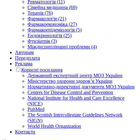
Ревматологія (11)
Сімейна медицина (69)
Терапія (76)
Фармакологія (21)
Фармакоекономіка (27)
Фармакоепідеміологія (5)
Ендокринологія (25)
Фтизіатрія (3)
Міждисциплінарні проблеми (4)
Авторам
Передплата
Реклама
Корисні посилання
Державний експертний центр МОЗ України
Міністерство охорони здоров’я України
Нормативно-директивні документи МОЗ України
Centers for Disease Control and Prevention
National Institute for Health and Care Excellence
(NICE)
PubMed
The Scottish Intercollegiate Guidelines Network
(SIGN)
World Health Organization
Контакти