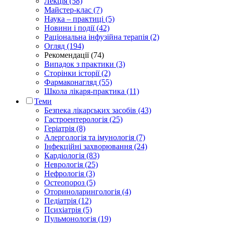
Лекція (58)
Майстер-клас (7)
Наука – практиці (5)
Новини і події (42)
Раціональна інфузійна терапія (2)
Огляд (194)
Рекомендації (74)
Випадок з практики (3)
Сторінки історії (2)
Фармаконагляд (55)
Школа лікаря-практика (11)
Теми
Безпека лікарських засобів (43)
Гастроентерологія (25)
Геріатрія (8)
Алергологія та імунологія (7)
Інфекційні захворювання (24)
Кардіологія (83)
Неврологія (25)
Нефрологія (3)
Остеопороз (5)
Оториноларингологія (4)
Педіатрія (12)
Психіатрія (5)
Пульмонологія (19)