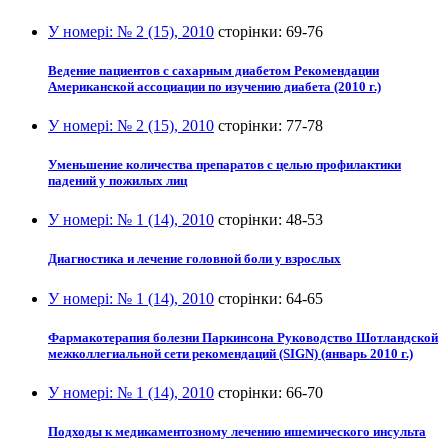
У номері:
№ 2 (15), 2010
сторінки:
69-76
Ведение пациентов с сахарным диабетом Рекомендации
Американской ассоциации по изучению диабета (2010 г.)
У номері:
№ 2 (15), 2010
сторінки:
77-78
Уменьшение количества препаратов с целью профилактики
падений у пожилых лиц
У номері:
№ 1 (14), 2010
сторінки:
48-53
Диагностика и лечение головной боли у взрослых
У номері:
№ 1 (14), 2010
сторінки:
64-65
Фармакотерапия болезни Паркинсона Руководство Шотландской
межколлегиальной сети рекомендаций (SIGN) (январь 2010 г.)
У номері:
№ 1 (14), 2010
сторінки:
66-70
Подходы к медикаментозному лечению ишемического инсульта