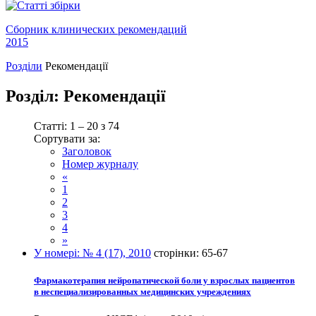
Сборник клинических рекомендаций
2015
Розділи
Рекомендації
Розділ:
Рекомендації
Статті: 1 – 20 з 74
Сортувати за:
Заголовок
Номер журналу
«
1
2
3
4
»
У номері:
№ 4 (17), 2010
сторінки:
65-67
Фармакотерапия нейропатической боли у взрослых пациентов
в неспециализированных медицинских учреждениях