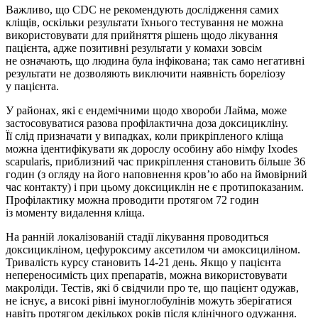
Важливо, що CDC не рекомендують дослідження самих
кліщів, оскільки результати їхнього тестування не можна
використовувати для прийняття рішень щодо лікування
пацієнта, адже позитивні результати у комахи зовсім
не означають, що людина була інфікована; так само негативні
результати не дозволяють виключити наявність бореліозу
у пацієнта.
У районах, які є ендемічними щодо хвороби Лайма, може
застосовуватися разова профілактична доза доксицикліну.
Її слід призначати у випадках, коли прикріпленого кліща
можна ідентифікувати як дорослу особину або німфу Ixodes
scapularis, приблизний час прикріплення становить більше 36
годин (з огляду на його наповнення кров’ю або на ймовірний
час контакту) і при цьому доксициклін не є протипоказаним.
Профілактику можна проводити протягом 72 годин
із моменту видалення кліща.
На ранній локалізованій стадії лікування проводиться
доксицикліном, цефуроксиму аксетилом чи амокси­циліном.
Тривалість курсу становить ­14-21 день. Якщо у пацієнта
непереносимість цих препаратів, можна використовувати
макроліди. Тестів, які б свідчили про те, що пацієнт одужав,
не існує, а високі рівні імуноглобулінів можуть зберігатися
навіть протягом декількох років після клінічного одужання.