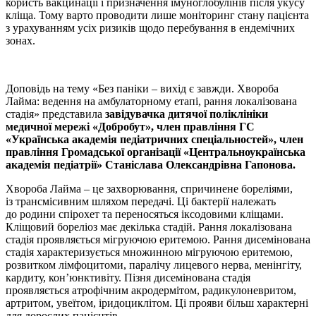
користь вакцинації і призначення імуноглобулінів після укусу
кліща. Тому варто проводити лише моніторинг стану пацієнта
з урахуванням усіх ризиків щодо перебування в ендемічних
зонах.
Доповідь на тему «Без паніки – вихід є завжди. Хвороба
Лайма: ведення на амбулаторному етапі, рання локалізована
стадія» представила
завідувачка дитячої поліклініки
медичної мережі «Добробут», член правління ГС
«Українська академія педіатричних спеціальностей», член
правління Громадської організації «Цент­рально­українська
академія педіатрії» Станіслава Олександрівна Гапонова.
Хвороба Лайма – це захворювання, спричинене бореліями,
із трансмісивним шляхом передачі. Ці бактерії належать
до родини спірохет та переносяться іксодовими кліщами.
Кліщовий бореліоз має декілька стадій. Рання локалізована
стадія проявляється мігруючою еритемою. Рання дисемінована
стадія характеризується множинною мігруючою еритемою,
розвитком лімфоцитоми, паралічу лицевого нерва, менінгіту,
кардиту, кон’юнктивіту. Пізня дисемінована стадія
проявляється атрофічним акродермітом, радикулоневритом,
артритом, увеїтом, іридоциклітом. Ці прояви більш характерні
для дорослих пацієнтів.