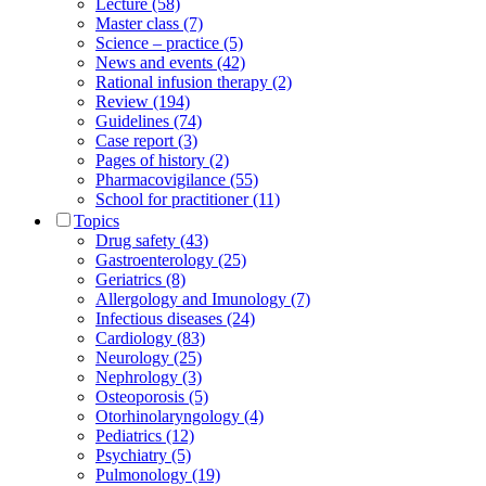
Lecture (58)
Master class (7)
Science – practice (5)
News and events (42)
Rational infusion therapy (2)
Review (194)
Guidelines (74)
Case report (3)
Pages of history (2)
Pharmacovigilance (55)
School for practitioner (11)
Topics
Drug safety (43)
Gastroenterology (25)
Geriatrics (8)
Allergology and Imunology (7)
Infectious diseases (24)
Cardiology (83)
Neurology (25)
Nephrology (3)
Osteoporosis (5)
Otorhinolaryngology (4)
Pediatrics (12)
Psychiatry (5)
Pulmonology (19)