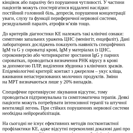
кінцівок або паралічу без порушення чутливості. У частини
пацієнтів можуть спостерігатися віддалені наслідки:
постійний головний біль, депресія, порушення концентрації
уваги, слуху та функції периферичної нервової системи,
резидуальний параліч, атрофія м’язів тощо.
До критеріїв діагностики КЕ належать такі клінічні ознаки:
симптоми запальних уражень ЦНС (менінгіт, енцефаліт). Дані
лабораторних досліджень показують наявність специфічних
IgM та G у сироватці крові, IgM у матеріалах із ЦНС,
сероконверсію або чотирикратне зростання IgG у парних
сироватках, проводиться визначення РНК вірусу в крові
за допомогою ПЛР, виділення збудника з клінічних зразків.
Епідеміологічні критерії: контакт з джерелом – укус кліща,
вживання непастеризованих молочних продуктів. Зміни
на МРТ визначаються лише у 20% випадків.
Специфічне противірусне лікування відсутнє, тому
проводиться підтримувальна та симптоматична терапія. Деякі
пацієнти можуть потребувати інтенсивної терапії та штучної
вентиляції легень. При стійких порушеннях нервової системи
необхідна нейрореабілітація.
На сьогодні не існує ефективних методів постконтактної
профілактики КЕ, адже відсутні переконливі доказові дані про