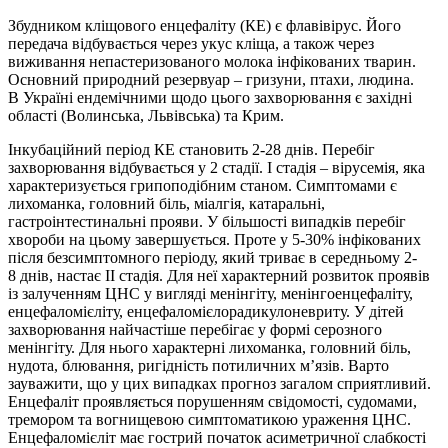
Збудником кліщового енцефаліту (КЕ) є флавівірус. Його
передача відбувається через укус кліща, а також через
виживання непастеризованого молока інфікованих тварин.
Основний природний резервуар – гризуни, птахи, людина.
В Україні ендемічними щодо цього захворювання є західні
області ­(Волинська, Львівська) та Крим.
Інкубаційний період КЕ становить 2-28 днів. Перебіг
захворювання відбувається у 2 стадії. І стадія – вірусемія, яка
характеризується грипоподібним станом. Симптомами є
лихоманка, головний біль, міалгія, катаральні,
гастроінтестинальні прояви. У більшості випадків перебіг
хвороби на цьому завершується. Проте у 5-30% інфікованих
після безсимптомного періоду, який триває в середньому 2-
8 днів, настає ІІ стадія. Для неї характерний розвиток проявів
із залученням ЦНС у вигляді менінгіту, менінгоенцефаліту,
енцефаломієліту, енцефаломієлорадикулоневриту. У дітей
захворювання найчастіше перебігає у формі серозного
менінгіту. Для нього характерні лихоманка, головний біль,
нудота, блювання, ригідність потиличних м’язів. Варто
зауважити, що у цих випадках прогноз загалом сприятливий.
Енцефаліт проявляється порушенням свідомості, судомами,
тремором та вогнищевою симптоматикою ураження ЦНС.
Енцефаломієліт має гострий початок асиметричної слабкості