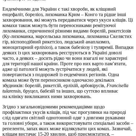
Ендемічними для України є такі хвороби, як кліщовий
енцефаліт, бореліоз, лихоманка Крим – Конго та рідше інші
захворювання, які можуть передаватися через укуси кліщів. Ці
комахи також можуть бути переносниками ремітуючої
лихоманки, спричиненої різними видами борелій, рикетсіозів
(Ку-лихоманка, марсельська лихоманка, лихоманка Скелястих
гір, віспоподібний рикетсіоз, ­людський анаплазмоз,
моноцитарний ерліхіоз), а також бабезіозу і туляремії. Випадки
деяких із цих захворювань реєструються в Україні доволі
часто, а деяких – досить рідко чи вони взагалі не характерні
для території нашої країни. Проте про них варто пам’ятати,
адже ці патології можуть зустрічатися у людей, які
повертаються з подорожей із ендемічних регіонів. Одна
комаха може бути переносником одночасно декількох
збудників: борелій, рикетсій, ерліхій, арбовірусів,
Francisella
tularensis
, бруцел, бабезій та інших, що суттєво впливає
на клініку викликаних ними захворювань.
Згідно з загальновідомими рекомендаціями щодо
профілактики укусів кліщів, під час прогулянки на природі
слід одягати світлий однотонний одяг з довгими рукавами
та головні убори, а також використовувати спеціальні засоби –
репеленти, запах яких може відлякувати цих комах. Зазвичай,
кліщам вистачає 15-20 хвилин, щоб присмоктатися, –