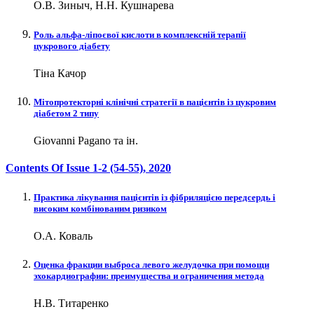
О.В. Зиныч, Н.Н. Кушнарева
Роль альфа-ліпоєвої кислоти в комплексній терапії
цукрового діабету
Тіна Качор
Мітопротекторні клінічні стратегії в пацієнтів із цукровим
діабетом 2 типу
Giovanni Pagano та ін.
Contents Of Issue
1-2 (54-55)
, 2020
Практика лікування пацієнтів із фібриляцією передсердь і
високим комбінованим ризиком
О.А. Коваль
Оценка фракции выброса левого желудочка при помощи
эхокардиографии: преимущества и ограничения метода
Н.В. Титаренко