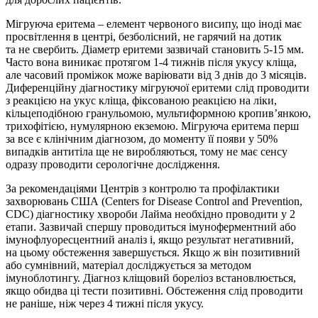
Мігруюча еритема – елемент червоного висипу, що іноді має
просвітлення в центрі, безболісний, не гарячий на дотик
та не свербить. Діаметр еритеми зазвичай становить 5-15 мм.
Часто вона виникає протягом 1-4 тижнів після укусу кліща,
але часовий проміжок може варіювати від 3 днів до 3 місяців.
Диференційну діагностику мігруючої еритеми слід проводити
з реакцією на укус кліща, фіксованою реакцією на ліки,
кільцеподібною гранульомою, мультиформною кропив’янкою,
трихофітією, нумулярною екземою. Мігруюча еритема перш
за все є клінічним діагнозом, до моменту її появи у 50%
випадків антитіла ще не виробляються, тому не має сенсу
одразу проводити серологічне дослідження.
За рекомендаціями Центрів з контролю та профілактики
захворювань США (Centers for Disease Control and Prevention,
CDC) діагностику хвороби Лайма необхідно проводити у 2
етапи. Зазвичай спершу проводиться імуноферментний або
імунофлуоресцентний аналіз і, якщо результат негативний,
на цьому обстеження завершується. Якщо ж він позитивний
або сумнівний, матеріал досліджується за методом
імуноблотингу. Діагноз кліщовий бореліоз встановлюється,
якщо обидва ці тести позитивні. Обстеження слід проводити
не раніше, ніж через 4 тижні після укусу.