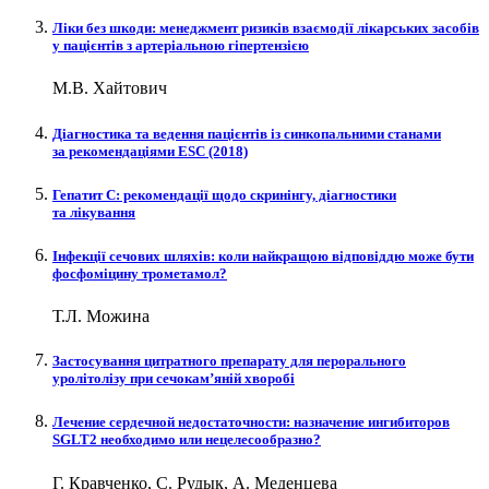
Ліки без шкоди: менеджмент ризиків взаємодії лікарських засобів
у пацієнтів з артеріальною гіпертензією
М.В. Хайтович
Діагностика та ведення пацієнтів із синкопальними станами
за рекомендаціями ESC (2018)
Гепатит С: рекомендації щодо скринінгу, діагностики
та лікування
Інфекції сечових шляхів: коли найкращою відповіддю може бути
фосфоміцину трометамол?
Т.Л. Можина
Застосування цитратного препарату для перорального
уролітолізу при сечокам’яній хворобі
Лечение сердечной недостаточности: назначение ингибиторов
SGLT2 необходимо или нецелесообразно?
Г. Кравченко, С. Рудык, А. Меденцева