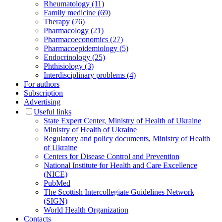
Rheumatology (11)
Family medicine (69)
Therapy (76)
Pharmacology (21)
Pharmacoeconomics (27)
Pharmacoepidemiology (5)
Endocrinology (25)
Phthisiology (3)
Interdisciplinary problems (4)
For authors
Subscription
Advertising
Useful links
State Expert Center, Ministry of Health of Ukraine
Ministry of Health of Ukraine
Regulatory and policy documents, Ministry of Health
of Ukraine
Centers for Disease Control and Prevention
National Institute for Health and Care Excellence
(NICE)
PubMed
The Scottish Intercollegiate Guidelines Network
(SIGN)
World Health Organization
Contacts