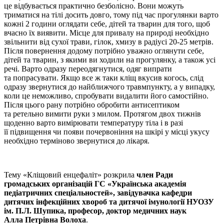
це відбувається практично безболісно. Вони можуть
триматися на тілі досить довго, тому під час прогулянки варто
кожні 2 години оглядати себе, дітей та тварин для того, щоб
вчасно їх виявити. Місце для привалу на природі необхідно
звільнити від сухої трави, гілок, хмизу в радіусі 20-25 метрів.
Після повернення додому потрібно уважно оглянути себе,
дітей та тварин, з якими ви ходили на прогулянку, а також усі
речі. Варто одразу переодягнутися, одяг випрати
та попрасувати. Якщо все ж таки кліщ вкусив когось, слід
одразу звернутися до найближчого травмпункту, а у випадку,
коли це неможливо, спробувати видалити його самостійно.
Після цього рану потрібно обробити антисептиком
та ретельно вимити руки з милом. Протягом двох тижнів
щоденно варто вимірювати температуру тіла і в разі
її підвищення чи появи почервоніння на шкірі у місці укусу
необхідно терміново звернутися до лікаря.
Тему «Кліщовий енцефаліт» розкрила
член Ради
громадських організацій ГС «Українська академія
педіатричних спеціальностей», завідувачка кафедри
дитячих інфекційних хвороб та дитячої імунології НУОЗУ
ім. П.Л. Шупика, професор, доктор медичних наук
Алла Петрівна Волоха
.