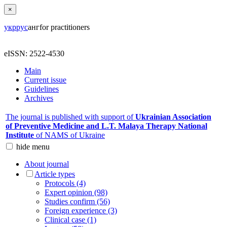
×
укр
рус
анг
for practitioners
eISSN: 2522-4530
Main
Current issue
Guidelines
Archives
The journal is published with support of
Ukrainian Association
of Preventive Medicine and L.T. Malaya Therapy National
Institute
of NAMS of Ukraine
hide
menu
About journal
Article types
Protocols (4)
Expert opinion (98)
Studies confirm (56)
Foreign experience (3)
Clinical case (1)