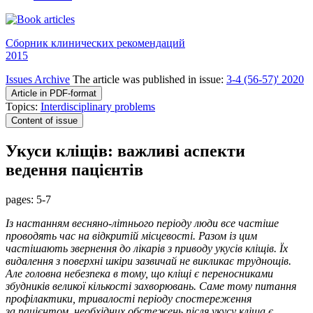
Сборник клинических рекомендаций
2015
Issues Archive
The article was published in issue:
3-4 (56-57)' 2020
Article in PDF-format
Topics:
Interdisciplinary problems
Content of issue
Укуси кліщів: важливі аспекти
ведення пацієнтів
pages:
5-7
Із настанням весняно-літнього періоду люди все частіше
проводять час на відкритій місцевості. Разом із цим
частішають звернення до лікарів з приводу укусів кліщів. Їх
видалення з поверхні шкіри зазвичай не викликає труднощів.
Але головна небезпека в тому, що кліщі є переносниками
збудників великої кількості захворювань. Саме тому питання
профілактики, тривалості періоду спостереження
за пацієнтом, необхідних обстежень після укусу кліща є