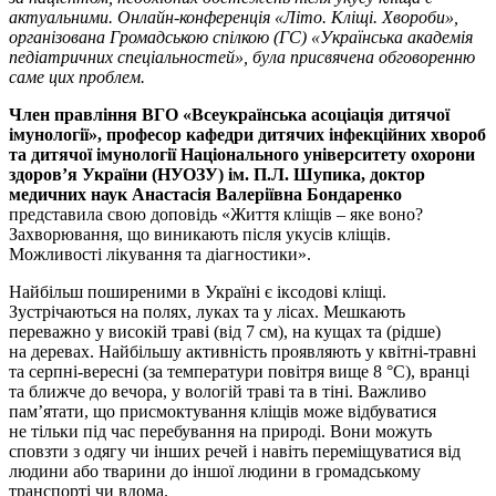
актуальними. Онлайн-конференція «Літо. Кліщі. Хвороби»,
організована Громадською спілкою (ГС) «Українська академія
педіатричних спеціальностей», була присвячена обговоренню
саме цих проблем.
Ч
лен правління ВГО «Всеукраїн­ська асоціація дитячої
імунології», професор кафедри дитячих інфекційних хвороб
та дитячої імунології
Н
аціонального університету охорони
здоров
’
я України (НУОЗУ) ім.
П.Л. Шупика, доктор
медичних наук
Анастасія Валеріївна ­Бондаренко
представила свою доповідь «Життя кліщів – яке воно?
Захворювання, що виникають після укусів кліщів.
Можливості лікування та діагностики».
Найбільш поширеними в Україні є іксодові кліщі.
Зустрічаються на полях, луках та у лісах. Мешкають
переважно у високій траві (від 7 см), на кущах та (рідше)
на деревах. Найбільшу активність проявляють у квітні-травні
та серпні-вересні (за температури повітря вище 8 °С), вранці
та ближче до вечора, у вологій траві та в тіні. Важливо
пам’ятати, що присмоктування кліщів може відбуватися
не тільки під час перебування на природі. Вони можуть
сповзти з одягу чи інших речей і навіть переміщуватися від
людини або тварини до іншої людини в громадському
транспорті чи вдома.