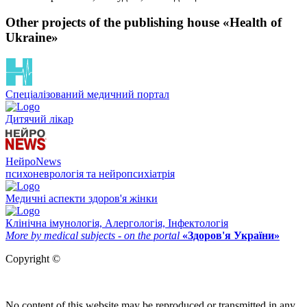
Other projects of the publishing house «Health of
Ukraine»
Спеціалізований медичний портал
Дитячий лікар
НейроNews
психоневрологія та нейропсихіатрія
Медичні аспекти здоров'я жінки
Клінічна імунологія, Алергологія, Інфектологія
More by medical subjects - on the portal
«Здоров'я України»
Copyright ©
No content of this website may be reproduced or transmitted in any