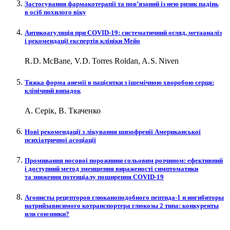
Застосування фармакотерапії та пов’язаний із нею ризик падінь
в осіб похилого віку
Антикоагуляція при COVID‑19: систематичний огляд, метааналіз
і рекомендації експертів клініки Мейо
R. D. McBane, V. D. Torres Roldan, A. S. Niven
Тяжка форма анемії в пацієнтки з ішемічною хворобою серця:
клінічний випадок
А. Серік, В. Ткаченко
Нові рекомендації з лікування шизофренії Американської
психіатричної асоціації
Промивання носової порожнини сольовим розчином: ефективний
і доступний метод зменшення вираженості симптоматики
та зниження потенціалу поширення COVID‑19
Агонисты рецепторов глюканоподобного пептида‑1 и ингибиторы
натрийзависимого котранспортера глюкозы 2 типа: конкуренты
или союзники?