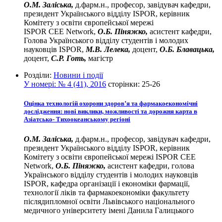
О.М. Заліська,
д.фарм.н., професор, завідувач кафедри,
президент Українського відділу ІSPOR, керівник
Комітету з освіти європейської мережі
ISPOR CEE Network,
О.Б. Піняжко,
асистент кафедри,
Голова Українського відділу студентів і молодих
науковців ІSPOR,
М.В. Лелека,
доцент,
О.Б. Блавацька,
доцент,
С.Р. Готь,
магістр
Розділи:
Новини і події
У номері:
№ 4 (41), 2016
сторінки:
25-26
Оцінка технологій охорони здоров’я та фармакоекономічні
дослідження: нові виклики, можливості та дорожня карта в
Азіатсько- Тихоокеанському регіоні
О.М. Заліська,
д.фарм.н., професор, завідувач кафедри,
президент Українського відділу ІSPOR, керівник
Комітету з освіти європейської мережі ISPOR CEE
Network,
О.Б. Піняжко,
асистент кафедри, голова
Українського відділу студентів і молодих науковців
ІSPOR, кафедра організації і економіки фармації,
технології ліків та фармакоекономіки факультету
післядипломної освіти Львівського національного
медичного університету імені Данила Галицького