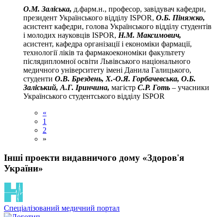
О.М. Заліська,
д.фарм.н., професор, завідувач кафедри,
президент Українського відділу ІSPOR,
О.Б. Піняжко,
асистент кафедри, голова Українського відділу студентів
і молодих науковців ІSPOR,
Н.М. Максимович,
асистент, кафедра організації і економіки фармації,
технології ліків та фармакоекономіки факультету
післядипломної освіти Львівського національного
медичного університету імені Данила Галицького,
студенти
О.В. Брездень,
Х.-О.Я. Горбачевська,
О.Б.
Заліський,
А.Г. Іринчина,
магістр
С.Р. Готь
– учасники
Українського студентського відділу ISPOR
«
1
2
»
Інші проекти видавничого дому «Здоров'я
України»
Спеціалізований медичний портал