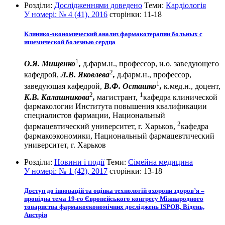
Розділи:
Дослідженнями доведено
Теми:
Кардіологія
У номері:
№ 4 (41), 2016
сторінки:
11-18
Клинико-экономический анализ фармакотерапии больных с
ишемической болезнью сердца
1
О.Я. Мищенко
,
д.фарм.н., профессор, и.о. заведующего
2
кафедрой,
Л.В. Яковлева
,
д.фарм.н., профессор,
1
заведующая кафедрой,
В.Ф. Осташко
,
к.мед.н., доцент,
2
1
К.В. Калашникова
,
магистрант,
кафедра клинической
фармакологии Института повышения квалификации
специалистов фармации, Национальный
2
фармацевтический университет, г. Харьков,
кафедра
фармакоэкономики, Национальный фармацевтический
университет, г. Харьков
Розділи:
Новини і події
Теми:
Сімейна медицина
У номері:
№ 1 (42), 2017
сторінки:
13-18
Доступ до інновацій та оцінка технологій охорони здоров’я –
провідна тема 19-го Європейського конгресу Міжнародного
товариства фармакоекономічних досліджень ISPOR, Відень,
Австрія