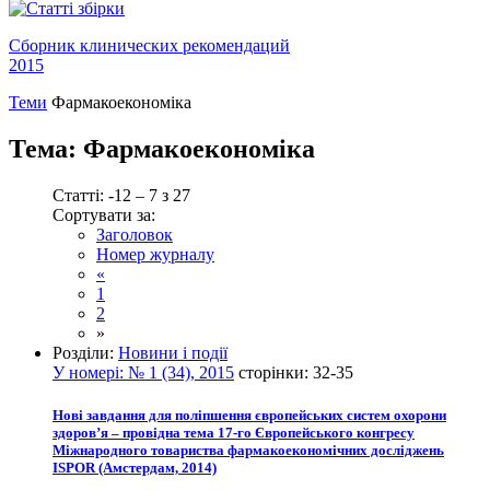
Сборник клинических рекомендаций
2015
Теми
Фармакоекономіка
Тема:
Фармакоекономіка
Статті: -12 – 7 з 27
Сортувати за:
Заголовок
Номер журналу
«
1
2
»
Розділи:
Новини і події
У номері:
№ 1 (34), 2015
сторінки:
32-35
Нові завдання для поліпшення європейських систем охорони
здоров’я – провідна тема 17-го Європейського конгресу
Міжнародного товариства фармакоекономічних досліджень
ISPOR (Амстердам, 2014)