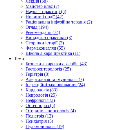
Лекція (58)
Майстер-клас (7)
Наука – практиці (5)
Новини і події (42)
Раціональна інфузійна терапія (2)
Огляд (194)
Рекомендації (74)
Випадок з практики (3)
Сторінки історії (2)
Фармаконагляд (55)
Школа лікаря-практика (11)
Теми
Безпека лікарських засобів (43)
Гастроентерологія (25)
Геріатрія (8)
Алергологія та імунологія (7)
Інфекційні захворювання (24)
Кардіологія (83)
Неврологія (25)
Нефрологія (3)
Остеопороз (5)
Оториноларингологія (4)
Педіатрія (12)
Психіатрія (5)
Пульмонологія (19)