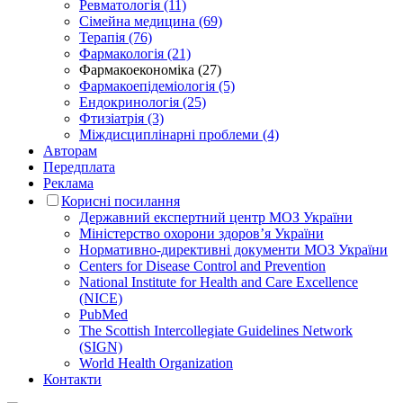
Ревматологія (11)
Сімейна медицина (69)
Терапія (76)
Фармакологія (21)
Фармакоекономіка (27)
Фармакоепідеміологія (5)
Ендокринологія (25)
Фтизіатрія (3)
Міждисциплінарні проблеми (4)
Авторам
Передплата
Реклама
Корисні посилання
Державний експертний центр МОЗ України
Міністерство охорони здоров’я України
Нормативно-директивні документи МОЗ України
Centers for Disease Control and Prevention
National Institute for Health and Care Excellence
(NICE)
PubMed
The Scottish Intercollegiate Guidelines Network
(SIGN)
World Health Organization
Контакти