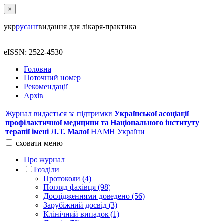
×
укр
рус
анг
видання для лікаря-практика
eISSN: 2522-4530
Головна
Поточний номер
Рекомендації
Архів
Журнал видається за підтримки
Української асоціації
профілактичної медицини та Національного інституту
терапії імені Л.Т. Малої
НАМН України
сховати
меню
Про журнал
Розділи
Протоколи (4)
Погляд фахівця (98)
Дослідженнями доведено (56)
Зарубіжний досвід (3)
Клінічний випадок (1)