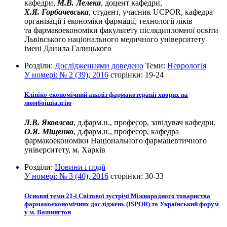
кафедри,
М.В. Лелека
, доцент кафедри,
Х.Я. Горбачевська
, студент, учасник UCPOR, кафедра
організації і економіки фармації, технології ліків
та фармакоекономіки факультету післядипломної освіти
Львівського національного медичного університету
імені Данила Галицького
Розділи:
Дослідженнями доведено
Теми:
Неврологія
У номері:
№ 2 (39), 2016
сторінки:
19-24
Клініко-економічний аналіз фармакотерапії хворих на
люмбоішіалгію
Л.В. Яковлєва
, д.фарм.н., професор, завідувач кафедри,
О.Я. Міщенко
, д.фарм.н., професор, кафедра
фармакоекономіки Національного фармацевтичного
університету, м. Харків
Розділи:
Новини і події
У номері:
№ 3 (40), 2016
сторінки:
30-33
Основні теми 21-ї Світової зустрічі Міжнародного товариства
фармакоекономічних досліджень (ISPOR) та Український форум
у м. Вашингтон