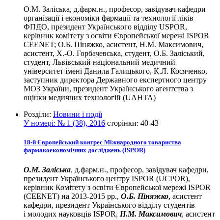
О.М. Заліська, д.фарм.н., професор, завідувач кафедри
організації і економіки фармації та технології ліків
ФПДО, президент Українського відділу USPOR,
керівник комітету з освіти Європейської мережі ISPOR
CEENET; О.Б. Піняжко, асистент, Н.М. Максимович,
асистент, Х.-О. Горбачевська, студент, О.Б. Заліський,
студент, Львівський національний медичний
університет імені Данила Галицького, К.Л. Косяченко,
заступник директора Державного експертного центру
МОЗ України, президент Українського агентства з
оцінки медичних технологій (UAНТА)
Розділи:
Новини і події
У номері:
№ 1 (38), 2016
сторінки:
40-43
18-й Європейський конгрес Міжнародного товариства
фармакоекономічних досліджень (ISPOR)
О.М. Заліська
, д.фарм.н., професор, завідувач кафедри,
президент Українського центру ІSPOR (UCPOR),
керівник Комітету з освіти Європейської мережі ISPOR
(CEENET) на 2013-2015 рр.,
О.Б. Піняжко
, асистент
кафедри, президент Українського відділу студентів
і молодих науковців ІSPOR,
Н.М. Максимович
, асистент