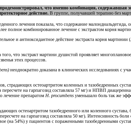
 продемонстрировал, что именно
комбинация, содержавшая э
протекторное действие.
В группе, получавшей терапию без март
енного лечения показала, что содержание малондиальдегида, ок
лее полное комбинированное лечение с экстрактом корня марти
льное и антиоксидантное действие экстракта корня мартинии (
а того, что экстракт мартини душистой проявляет многоплановое
звенья этих процессов.
bens)
неоднократно доказана в клинических исследованиях с уч
тов, страдающих остеоартритом коленных и тазобедренных суста
в пересчете на гарпагозид составляла 57 мг) и НПВП диацереина 
то лечение препаратом
H. procumbens
уменьшало боль так же эффе
адающих остеоартритом тазобедренного или коленного сустава, б
в пересчете на гарпагозид составляла 50 мг). Интенсивность б
ое (на 54%) у пациентов с пораженными тазобедренными сустава