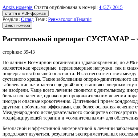
Архів номерів
Стаття опублікована в номері:
4 (37)' 2015
стаття в PDF-форматі
Розділи:
Огляд
Теми:
Ревматологія
Терапія
Зміст номера
Растительный препарат СУСТАМАР – эф
сторінки:
39-43
По данным Всемирной организации здравоохранения, до 20% н
являются как чрезмерные, неравномерные нагрузки, так и сид
подвергаются большей опасности. Из-за несоответствия между 
суставного хряща. Такие заболевания опорно-двигательного апп
заболевание начинается еще до 40 лет, становясь «верным спу
не изобрели. Чаще всего лечение сводится к длительному, и
боль и воспаление, однако при продолжительном лечении пор
иногда и опасные кровотечения. Длительный прием хондромоду
другими побочными эффектами, еще более осложняя лечение сус
Международного исследовательского сообщества остеоартрита 
модифицирующей терапии и «сомнительными» для облегчения
Безопасной и эффективной альтернативой в лечении заболеван
продолжает изучаться, результаты экспериментальных исслед