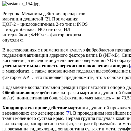
Рисунок. Механизм действия препаратов
мартинии душистой [2]. Примечания:
ЦОГ-2 – циклооксигеназа 2-го типа; iNOS
– индуцибельная NO-синтаза; ИЛ –
интерлейкин; ФНО-α – фактор некроза
опухоли α.
В исследованиях с применением культур фибробластов препар
подавления активации ядерного фактора каппа В (NF-κB). Сн
воспаления, а вследствие уменьшения содержания iNOS образуе
уменьшает выраженность перекисного окисления липидов
[
в макрофагах, а также дозозависимо подавлял высвобождение 
фактором AP 1. Это позволяет предположить, что в основе пр
Подавление воспалительной реакции при патологии опорно-дв
Обезболивающее действие
экстракта мартинии душистой был
мг/кг), ноцицептивная боль эффективно уменьшалась – на 73,5
Хондропротекторное действие
мартинии душистой проявляетс
вызывающих его дегенерацию [
7
]. В проведенном новейшем и
ткани коленного сустава крыс. Первая группа получала комби
гидрохлорид, хондроитина сульфат, экстракт бромелайна и мет
глюкозамина гидрохлорид, хондроитина сульфат и метилсульф