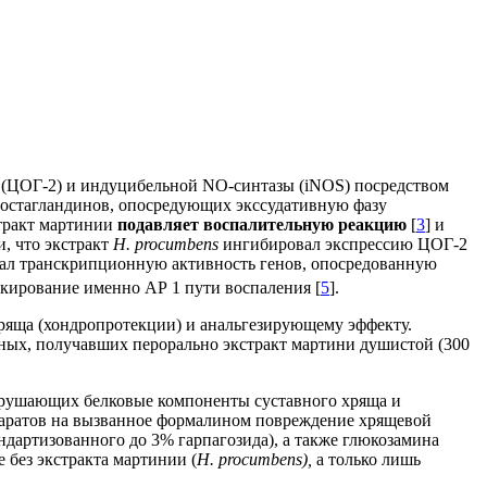
 (ЦОГ-2) и индуцибельной NO-синтазы (iNOS) посредством
ростагландинов, опосредующих экссудативную фазу
стракт мартинии
подавляет воспалительную реакцию
[
3
] и
и, что экстракт
H
.
procumbens
ингибировал экспрессию ЦОГ-2
овал транскрипционную активность генов, опосредованную
кирование именно АР 1 пути воспаления [
5
].
ряща (хондропротекции) и анальгезирующему эффекту.
ных, получавших перорально экстракт мартини душистой (300
зрушающих белковые компоненты суставного хряща и
паратов на вызванное формалином повреждение хрящевой
андартизованного до 3% гарпагозида), а также глюкозамина
 без экстракта мартинии (
H.
рrocumbens),
а только лишь