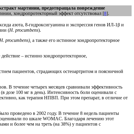
кстракт мартинии, предотвращала повреждение
инии, хондропротекторный эффект отсутствовал [
8
].
сида азота, 8-гидроксигуанина и экспрессия генов ИЛ-1β и
нии (
H.
p
rocumbens
).
H.
p
rocumbens),
а также его истинное хондропротекторное
 действие – истинно хондропротекторное,
астием пациентов, страдающих остеоартритом и поясничной
вов. В течение четырех месяцев сравнивали эффективность
(в дозе 100 мг в день). Интенсивность боли оценивали с
ктивно, как терапия НПВП. При этом препарат, в отличие от
ыло проведено в 2002 году. В течение 8 недель пациенты
оли оценивали по шкале WOMAC. Благодаря лечению этот
ми и более чем на треть (на 38%) у пациентов с