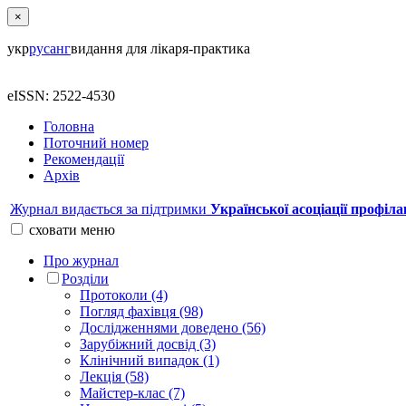
×
укр
рус
анг
видання для лікаря-практика
eISSN: 2522-4530
Головна
Поточний номер
Рекомендації
Архів
Журнал видається за підтримки
Української асоціації профіла
сховати
меню
Про журнал
Розділи
Протоколи (4)
Погляд фахівця (98)
Дослідженнями доведено (56)
Зарубіжний досвід (3)
Клінічний випадок (1)
Лекція (58)
Майстер-клас (7)