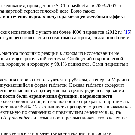
дования, проведенные S. Chrubasik et al. в 2003-2005 гг.,
андартной терапевтической дозе. Было также
тый в течение первых полутора месяцев лечебный эффект
.
ких испытаний с участием более 4000 пациентов (2012 г.) [
15
]
обствующего облегчению симптомов артрита, снижению боли и
]. Частота побочных реакций в любом из исследований не
ороны пищеварительной системы. Сообщений о хронической
чень хорошую и хорошую у 98,1% пациентов. Сами пациенты в
астения широко используются за рубежом, а теперь и Украина
пускающийся в форме таблеток. Каждая таблетка содержит
его безопасность подтверждены в целом ряде исследований.
ности боли
, ограничения функции, выраженности
у более половины пациентов полностью прекратили принимать
оставил 96,4%. Эффективность препарата оценена врачами как
фективную по сравнению с предыдущим лечением в 30,8%
та
H. procumbens
и возможности рекомендовать его в качестве
менять его и в качестве монотерапии, и в составе