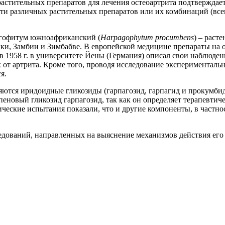
астительных препаратов для лечения остеоартрита подтверждае
и различных растительных препаратов или их комбинаций (всег
пагофитум южноафриканский (
Harpagophytum
procumbens
) – раст
, Замбии и Зимбабве. В европейской медицине препараты на о
n в 1958 г. в университете Йены (Германия) описал свои наблю
 от артрита. Кроме того, проводя исследование экспериментальн
я.
яются иридоидные гликозиды (гарпагозид, гарпагид и прокумбид
новый гликозид гарпагозид, так как он определяет терапевтич
ические испытания показали, что и другие компоненты, в частно
едований, направленных на выяснение механизмов действия его 