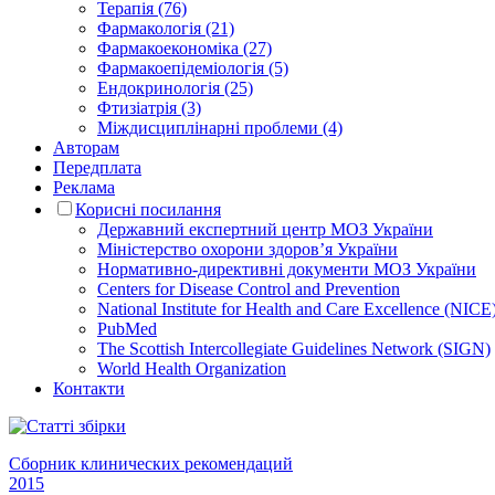
Терапія (76)
Фармакологія (21)
Фармакоекономіка (27)
Фармакоепідеміологія (5)
Ендокринологія (25)
Фтизіатрія (3)
Міждисциплінарні проблеми (4)
Авторам
Передплата
Реклама
Корисні посилання
Державний експертний центр МОЗ України
Міністерство охорони здоров’я України
Нормативно-директивні документи МОЗ України
Centers for Disease Control and Prevention
National Institute for Health and Care Excellence (NICE
PubMed
The Scottish Intercollegiate Guidelines Network (SIGN)
World Health Organization
Контакти
Сборник клинических рекомендаций
2015