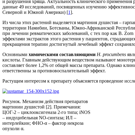
и разрушения хряща. Актуальность клинического применения р
данные 49 исследований, посвященных изучению эффективност
Северной и Южной Америки) [
1
].
Из числа этих растений выделяется мартиния душистая – гар
территории Намибии, Ботсваны, Южно-Африканской Республики
при лечении ревматических заболеваний, с тех пор как B. Zor
эффектами экстрактов этого растения у пациентов, страдающих
прекращения терапии достигнутый лечебный эффект сохранялс
Основными
химическими составляющими
H
.
procumbens
явл
кислоты. Главным действующим веществом называют монотерпе
составляет более 1,2% от общей массы препарата. Однако клин
ответственны за противовоспалительный эффект.
Растущим интересом к препарату объясняется проведение иссл
Рисунок. Механизм действия препаратов
мартинии душистой [2]. Примечания:
ЦОГ-2 – циклооксигеназа 2-го типа; iNOS
– индуцибельная NO-синтаза; ИЛ –
интерлейкин; ФНО-α – фактор некроза
опухоли α.