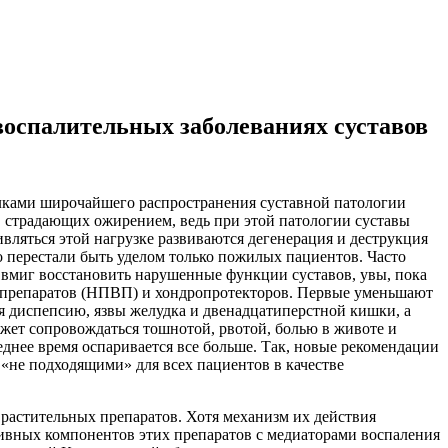
оспалительных заболеваниях суставов
лками широчайшего распространения суставной патологии
, страдающих ожирением, ведь при этой патологии суставы
вляться этой нагрузке развиваются дегенерация и деструкция
но перестали быть уделом только пожилых пациентов. Часто
о вмиг восстановить нарушенные функции суставов, увы, пока
х препаратов (НПВП) и хондропротекторов. Первые уменьшают
я диспепсию, язвы желудка и двенадцатиперстной кишки, а
ожет сопровождаться тошнотой, рвотой, болью в животе и
днее время оспаривается все больше. Так, новые рекомендации
«не подходящими» для всех пациентов в качестве
растительных препаратов. Хотя механизм их действия
ивных компонентов этих препаратов с медиаторами воспаления