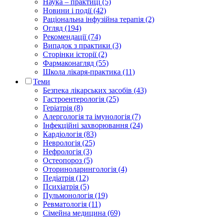
Наука – практиці (5)
Новини і події (42)
Раціональна інфузійна терапія (2)
Огляд (194)
Рекомендації (74)
Випадок з практики (3)
Сторінки історії (2)
Фармаконагляд (55)
Школа лікаря-практика (11)
Теми
Безпека лікарських засобів (43)
Гастроентерологія (25)
Геріатрія (8)
Алергологія та імунологія (7)
Інфекційні захворювання (24)
Кардіологія (83)
Неврологія (25)
Нефрологія (3)
Остеопороз (5)
Оториноларингологія (4)
Педіатрія (12)
Психіатрія (5)
Пульмонологія (19)
Ревматологія (11)
Сімейна медицина (69)