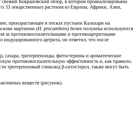
т свежий Кокрановский обзор, в котором проанализированы
о 33 лекарственных растения из Европы, Африки, Азии,
ение, произрастающее в песках пустыни Калахари на
снове мартинии (
H
.
procumbens
)
более полувека используются
дения за противовоспалительными и противоартритными
о индуцированного артрита, он отметил, что после
), сахара, тритерпеноиды, фитостерины и ароматические
ескую противовоспалительную эффективность и, как правило,
сти тритерпеновый гликозид β-ситостерол, также могут быть
активных веществ (рисунок).