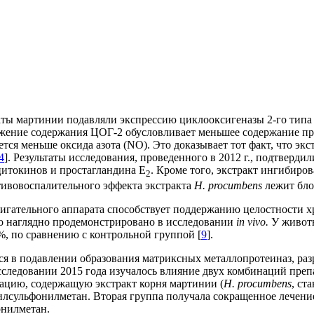
аты мартинии подавляли экспрессию циклооксигеназы 2-го типа
ижение содержания ЦОГ-2 обусловливает меньшее содержание п
тся меньше оксида азота (NO). Это доказывает тот факт, что эк
4
]. Результаты исследования, проведенного в 2012 г., подтвердил
цитокинов и простагландина E
. Кроме того, экстракт ингибир
2
отивовоспалительного эффекта экстракта
H
.
procumbens
лежит бло
игательного аппарата способствует поддержанию целостности х
о наглядно продемонстрировано в исследовании
in
vivo
.
У живот
%, по сравнению с контрольной группой [
9
].
я в подавлении образования матриксных металлопротеиназ, ра
сследовании 2015 года изучалось влияние двух комбинаций пре
нацию, содержащую экстракт корня мартинии (
H.
p
rocumbens
, ст
илсульфонилметан. Вторая группа получала сокращенное лечение
онилметан.