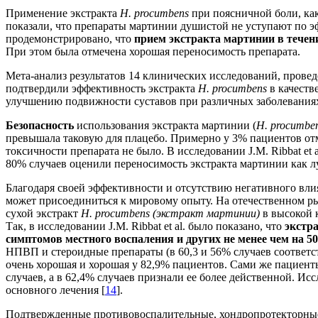
Применение экстракта
H. procumbens
при поясничной боли, как
показали, что препараты мартинии душистой не уступают по э
продемонстрировано, что
прием экстракта мартинии в течен
При этом была отмечена хорошая переносимость препарата.
Мета-анализ результатов 14 клинических исследований, проведе
подтвердили эффективность экстракта
H
.
procumbens
в качеств
улучшению подвижности суставов при различных заболеваниях
Безопасность
использования экстракта мартинии (
H
.
procumbe
превышала таковую для плацебо. Примерно у 3% пациентов от
токсичности препарата не было. В исследовании J.M. Ribbat et al
80% случаев оценили переносимость экстракта мартинии как 
Благодаря своей эффективности и отсутствию негативного вли
может присоединиться к мировому опыту. На отечественном р
сухой экстракт
H.
p
rocumbens (
экстракт мартинии)
в высокой 
Так, в исследовании J.M. Ribbat et al. было показано, что
экстр
симптомов местного воспаления и других не менее чем на 5
НПВП и стероидные препараты (в 60,3 и 56% случаев соответс
очень хорошая и хорошая у 82,9% пациентов. Сами же пациен
случаев, а в 62,4% случаев признали ее более действенной. И
основного лечения [
14
].
Подтвержденные противовоспалительные, хондропротекторные