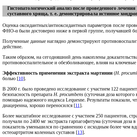
Гистопатологический анализ после проведенного лечения
суставного хряща, т. е. демонстрировала истинное хондро
Оценка оксидантных/антиоксидантных параметров после провед
ФНО-α были достоверно ниже в первой группе, получавшей бо
Полученные данные наглядно демонстрируют противовоспалите
действие.
Таким образом, на сегодняшний день накоплены доказательств
противовоспалительное и обезболивающее, влияя на ключевые 
Эффективность применения экстракта мартинии
(
H.
p
rocum
болью [
10
].
В 2000 г. было проведено исследование с участием 122 пациен
безопасность препарата
H
.
procumbens
(суточная доза которого 
помощью надежного индекса Lequesne. Результаты показали, ч
диацереина, хорошо переносился [
11
].
Более масштабное исследование с участием 250 пациентов, стр
получали по 2400 мг экстракта гарпагофитума (суточная доза 
показатель уменьшился по сравнению с исходным более чем вдв
остеоартритом коленных суставов [
13
].