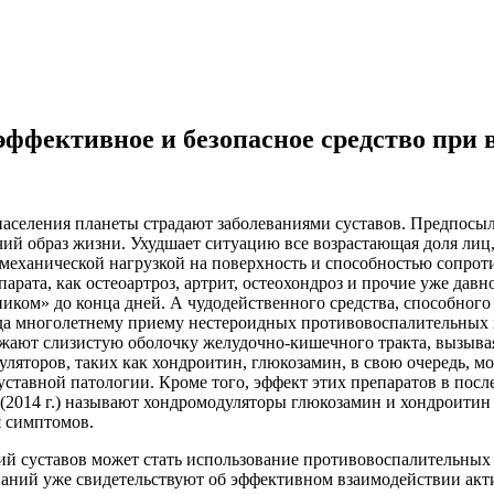
фективное и безопасное средство при в
аселения планеты страдают заболеваниями суставов. Предпосы
ячий образ жизни. Ухудшает ситуацию все возрастающая доля лиц
механической нагрузкой на поверхность и способностью сопроти
арата, как остеоартроз, артрит, остеохондроз и прочие уже дав
тником» до конца дней. А чудодейственного средства, способног
ногда многолетнему приему нестероидных противовоспалительны
ажают слизистую оболочку желудочно-кишечного тракта, вызыва
ляторов, таких как хондроитин, глюкозамин, в свою очередь, м
тавной патологии. Кроме того, эффект этих препаратов в после
(2014 г.) называют хондромодуляторы глюкозамин и хондроитин 
 симптомов.
ий суставов может стать использование противовоспалительных 
ований уже свидетельствуют об эффективном взаимодействии акт