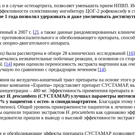
 и в случае остеоартрита, позволяет уменьшить прием НПВП. Иссле
ффективности селективному ингибитору ЦОГ-2 рофекоксибу в ст
ие 1 года позволял удерживать и даже увеличивать достигну
нный в 2007 г. [
2
], а также данные рандомизированных клиничес
е противовоспалительного и обезболивающего препарата, спос
 опорно-двигательного аппарата.
ns
)
была рассмотрена в обзоре 28 клинических исследований [
16
мечались незначительные побочные реакции, в основном со ст
. [
14
] врачи оценили переносимость экстракта мартинии как о
лучшую по сравнению с предыдущим лечением [
14
].
яния на желудочно-кишечный тракт препараты на основе этого р
ынке компания «Esparma» представляет препарат СУСТАМАР, вы
концентрации – 480 мг. Эффективность применения препарата и 
акт
H. procumbens
(СУСТАМАР) улучшал параметры интенсив
0% у пациентов с остео- и спондилоартритом
. Благодаря этом
твенно). Общий уровень приверженности пациентов к лечению с
ты оценили терапию экстрактом
H. procumbens
как одинаково эф
сследователи пришли к выводу о высокой эффективности экстрак
 и обезболивающие эффекты препарата СУСТАМАР позволяют при