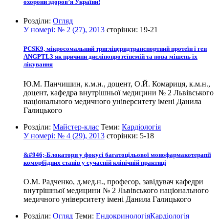
охорони здоров’я України!
Розділи:
Огляд
У номері:
№ 2 (27), 2013
сторінки:
19-21
PCSK9, мікросомальний тригліцеридтранспортний протеїн і ген
ANGPTL3 як причини дисліпопротеїнемій та нова мішень їх
лікування
Ю.М. Панчишин, к.м.н., доцент, О.Й. Комариця, к.м.н.,
доцент, кафедра внутрішньої медицини № 2 Львівського
національного медичного університету імені Данила
Галицького
Розділи:
Майстер-клас
Теми:
Кардіологія
У номері:
№ 4 (29), 2013
сторінки:
5-18
&#946;-Блокатори у фокусі багатоцільової монофармакотерапії
коморбідних станів у сучасній клінічній практиці
О.М. Радченко, д.мед.н., професор, завідувач кафедри
внутрішньої медицини № 2 Львівського національного
медичного університету імені Данила Галицького
Розділи:
Огляд
Теми:
Ендокринологія
Кардіологія