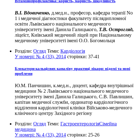
Вітамінопрофілактика: користь, марність, шкідливість
В.І. Вдовиченко,
д.мед.н., професор, кафедра терапії No
1 і медичної діагностики факультету післядипломної
освіти Львівського національного медичного
університету імені Данила Галицького,
Т.В. Острогляд,
ліцеїст, Київський медичний ліцей при Національному
медичному університеті імені О.О. Богомольця
Розділи:
Огляд
Теми:
Кардіологія
У номері:
№ 4 (33), 2014
сторінки:
37-41
Блокатори кальцієвих каналіву практиці лікаря: відомі та нові
проблеми
Ю.М. Панчишин, к.мед.н., доцент, кафедра внутрішньої
медицини № 2 Львівського національного медичного
університету імені Данила Галицького, С.В. Павлишин,
капітан медичної служби, ординатор кардіологічного
відділення кардіологічної клініки Військово-медичного
клінічного центру Західного регіону
Розділи:
Огляд
Теми:
Гастроентерологія
Сімейна
медицина
У номері:
№ 4 (33), 2014
сторінки:
25-26