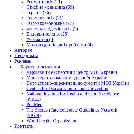
Ревматологія (11)
Сімейна медицина (69)
Терапія (76)
Фармакологія (21)
Фармакоекономіка (27)
Фармакоепідеміологія (5)
Ендокринологія (25)
Фтизіатрія (3)
Міждисциплінарні проблеми (4)
Авторам
Передплата
Реклама
Корисні посилання
Державний експертний центр МОЗ України
Міністерство охорони здоров’я України
Нормативно-директивні документи МОЗ України
Centers for Disease Control and Prevention
National Institute for Health and Care Excellence
(NICE)
PubMed
The Scottish Intercollegiate Guidelines Network
(SIGN)
World Health Organization
Контакти