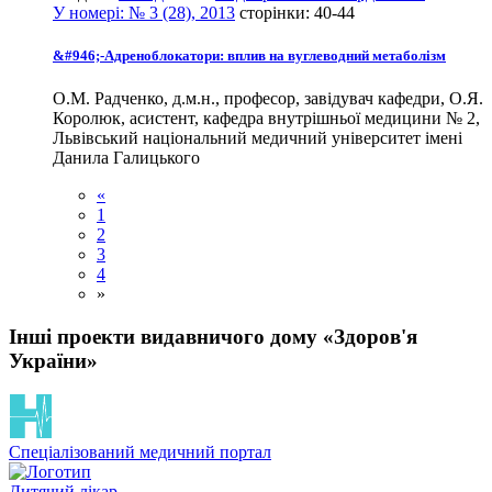
У номері:
№ 3 (28), 2013
сторінки:
40-44
&#946;-Адреноблокатори: вплив на вуглеводний метаболізм
О.М. Радченко, д.м.н., професор, завідувач кафедри, О.Я.
Королюк, асистент, кафедра внутрішньої медицини № 2,
Львівський національний медичний університет імені
Данила Галицького
«
1
2
3
4
»
Інші проекти видавничого дому «Здоров'я
України»
Спеціалізований медичний портал
Дитячий лікар