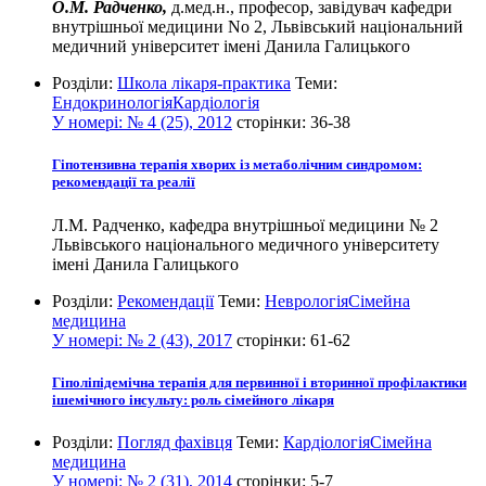
О.М. Радченко,
д.мед.н., професор, завідувач кафедри
внутрішньої медицини No 2, Львівський національний
медичний університет імені Данила Галицького
Розділи:
Школа лікаря-практика
Теми:
Ендокринологія
Кардіологія
У номері:
№ 4 (25), 2012
сторінки:
36-38
Гіпотензивна терапія хворих із метаболічним синдромом:
рекомендації та реалії
Л.М. Радченко, кафедра внутрішньої медицини № 2
Львівського національного медичного університету
імені Данила Галицького
Розділи:
Рекомендації
Теми:
Неврологія
Сімейна
медицина
У номері:
№ 2 (43), 2017
сторінки:
61-62
Гіполіпідемічна терапія для первинної і вторинної профілактики
ішемічного інсульту: роль сімейного лікаря
Розділи:
Погляд фахівця
Теми:
Кардіологія
Сімейна
медицина
У номері:
№ 2 (31), 2014
сторінки:
5-7