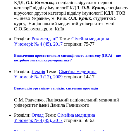
КДЛ,
О.І. Божнєва,
спеціаліст-вірусолог першої
категорії відділу імунології КДЛ,
О.В. Кулик,
спеціаліст-
вірусолог другої категорії відділу імунології КДЛ, ТОВ
«Сінево Україна», м. Київ.
О.В. Кулик,
студентка 5
курсу, Національний медичний університет імені
О.О.Богомольця, м. Київ
Розділи:
Рекомендації
Теми:
Сімейна медицина
У номері:
№ 4 (45), 2017
сторінки:
75-77
Визначення простатичного специфічного антигену (ПСА) – що
потрібно знати лікарю-практику?
Розділи:
Лекція
Теми:
Сімейна медицина
У номері:
№ 3 (12), 2009
сторінки:
14-17
Взаємодія організму та ліків: системна протидія
О.М. Радченко, Львівський національний медичний
університет імені Данила Галицького
Розділи:
Огляд
Теми:
Сімейна медицина
У номері:
№ 4 (45), 2017
сторінки:
56-63