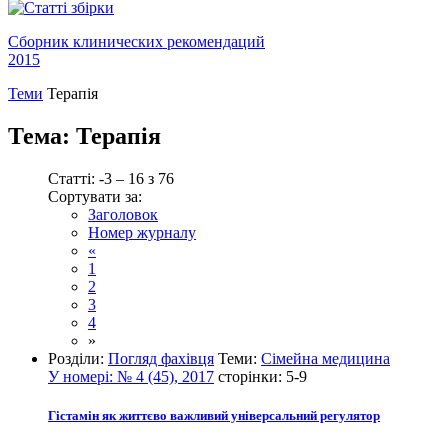
Сборник клинических рекомендаций
2015
Теми
Терапія
Тема:
Терапія
Статті: -3 – 16 з 76
Сортувати за:
Заголовок
Номер журналу
«
1
2
3
4
»
Розділи:
Погляд фахівця
Теми:
Сімейна медицина
У номері:
№ 4 (45), 2017
сторінки:
5-9
Гістамін як життєво важливий універсальний регулятор