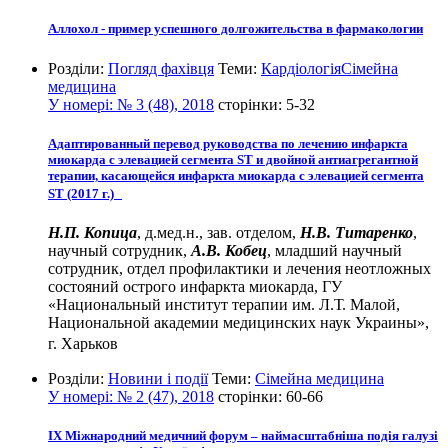
Аллохол - пример успешного долгожительства в фармакологии
Розділи:
Погляд фахівця
Теми:
Кардіологія
Сімейна
медицина
У номері:
№ 3 (48), 2018
сторінки:
5-32
Адаптированный перевод руководства по лечению инфаркта
миокарда с элевацией сегмента ST и двойной антиагрегантной
терапии, касающейся инфаркта миокарда с элевацией сегмента
ST (2017 г.)
Н.П. Копица
, д.мед.н., зав. отделом,
Н.В. Титаренко
,
научный сотрудник,
А.В. Кобец
, младший научный
сотрудник, отдел профилактики и лечения неотложных
состояний острого инфаркта миокарда, ГУ
«Национальный институт терапии им. Л.Т. Малой,
Национальной академии медицинских наук Украины»,
г. Харьков
Розділи:
Новини і події
Теми:
Сімейна медицина
У номері:
№ 2 (47), 2018
сторінки:
60-66
ІХ Міжнародний медичний форум – наймасштабніша подія галузі