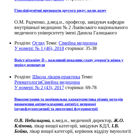
Гіполіпідемічні препарати другого ряду: коли, кому
О.М. Радченко, д.мед.н., професор, завідувач кафедри
внутрішньої медицини № 2 Львівського національного
медичного університету імені Данила Галицького
Розділи:
Огляд
Теми:
Сімейна медицина
У номері:
№ 1 (46), 2018
сторінки:
35-38
Вміст вітаміну D – важливий показник стану здоров’я жінок у
період менопаузи
Розділи:
Школа лікаря-практика
Теми:
Ревматологія
Сімейна медицина
У номері:
№ 2 (43), 2017
сторінки:
69-78
Використання та порівняльна характеристика різних методів
визначення антинуклеарних антитіл: непрямої
імунофлуоресценції та проточної флуориметрії
О.В. Небильцова,
к.мед.н., медичний директор,
Ж.О.
Клімова,
лікар вищої категорії, завідувач КДЛ,
І.В.
Бойко,
лікар вищої категорії, керівник відділу імунології