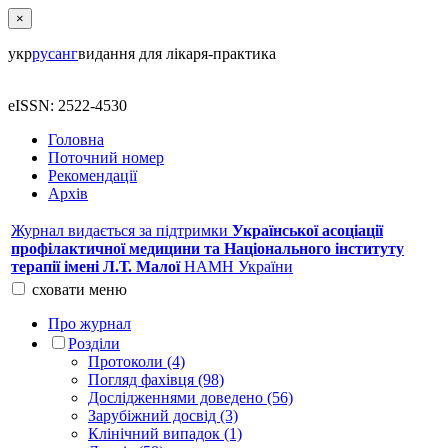
×
укр
рус
анг
видання для лікаря-практика
eISSN: 2522-4530
Головна
Поточний номер
Рекомендації
Архів
Журнал видається за підтримки
Української асоціації
профілактичної медицини та Національного інституту
терапії імені Л.Т. Малої
НАМН України
сховати
меню
Про журнал
Розділи
Протоколи (4)
Погляд фахівця (98)
Дослідженнями доведено (56)
Зарубіжний досвід (3)
Клінічний випадок (1)