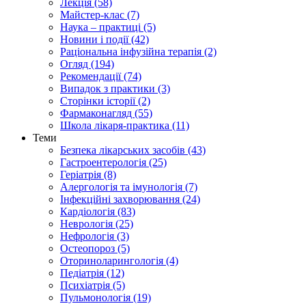
Лекція (58)
Майстер-клас (7)
Наука – практиці (5)
Новини і події (42)
Раціональна інфузійна терапія (2)
Огляд (194)
Рекомендації (74)
Випадок з практики (3)
Сторінки історії (2)
Фармаконагляд (55)
Школа лікаря-практика (11)
Теми
Безпека лікарських засобів (43)
Гастроентерологія (25)
Геріатрія (8)
Алергологія та імунологія (7)
Інфекційні захворювання (24)
Кардіологія (83)
Неврологія (25)
Нефрологія (3)
Остеопороз (5)
Оториноларингологія (4)
Педіатрія (12)
Психіатрія (5)
Пульмонологія (19)