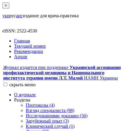
×
укр
рус
анг
издание для врача-практика
eISSN: 2522-4530
Главная
Текущий номер
Рекомендации
Архив
Журнал издается при поддержке
Украинской ассоциации
профилактической медицины и Национального
института терапии имени Л.Т. Малой
НАМН Украины
скрыть
меню
О журнале
Разделы
Протоколы (4)
Взгляд специалиста (98)
Исследованиями доказано (56)
Зарубежный опыт (3)
Клинический случай (1)