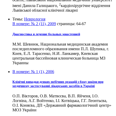
2
імені Данила Галицького,
кардіохірургічне відділення
Львівської обласної клінічної лікарні
Темы:
Неврология
В номере:
№ 2 (11), 2009
страницы:
64-67
Диагностика и лечение больных миастенией
М.М. Шевнюк, Национальная медицинская академия
последипломного образования имени П.Л. Шупика, г.
Киев, Е.Л. Тарасенко, Н.И. Ланкамер, Киевская
центральная бассейновая клиническая больница МЗ
Украины
В номере:
№ 1 (1), 2006
Клінічні випадки деяких побічних реакцій з боку шкіри при
медичному застосуванні лікарських засобів в Україні
О.П. Вікторов, О.В. Матвєєва, В.П. Яйченя, І.О.
Логвіна, А.Г. Войтенко, І.І. Котвіцька, Г.Г. Леонтьєва,
О.І. Коняєва, ДП «Державний фармакологічний центр»
МОЗ України