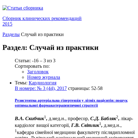
Сборник клинических рекомендаций
2015
Разделы
Случай из практики
Раздел:
Случай из практики
Статьи: -16 – 3 из 3
Сортировать по:
Заголовок
Номер журнала
Темы:
Кардиология
В номере:
№ 3 (44), 2017
страницы:
52-58
Резистентна артеріальна гіпертензія у літніх пацієнтів: пошук
оптимальної фармакотерапевтичної стратегії
1
2
В.А. Скибчик
,
д.мед.н., професор,
С.Д. Бабляк
,
лікар-
1
кардіолог вищої категорії,
Г.В. Світлик
,
д.мед.н.,
1
кафедра сімейної медицини факультету післядипломної
освіти, Львівський національний медичний університет